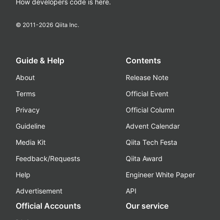
How developers code is here.
© 2011-
2026
Qiita Inc.
Guide & Help
Contents
About
Release Note
Terms
Official Event
Privacy
Official Column
Guideline
Advent Calendar
Media Kit
Qiita Tech Festa
Feedback/Requests
Qiita Award
Help
Engineer White Paper
Advertisement
API
Official Accounts
Our service