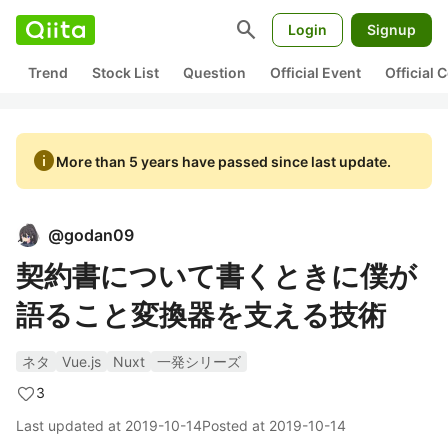
search
Login
Signup
Trend
Stock List
Question
Official Event
Official
info
More than 5 years have passed since last update.
@
godan09
契約書について書くときに僕が
語ること変換器を支える技術
ネタ
Vue.js
Nuxt
一発シリーズ
3
Last updated at
2019-10-14
Posted at
2019-10-14