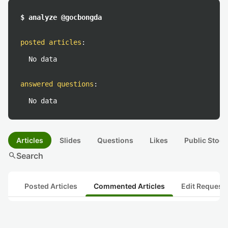
$ analyze @gocbongda
posted articles
:
No data
answered questions
:
No data
Articles
Slides
Questions
Likes
Public Stock
search
Search
Posted Articles
Commented Articles
Edit Request