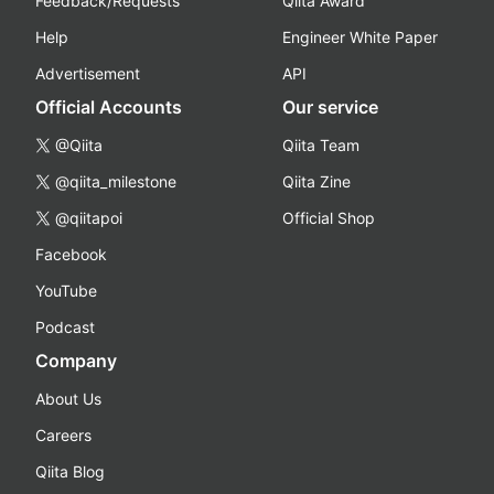
Feedback/Requests
Qiita Award
Help
Engineer White Paper
Advertisement
API
Official Accounts
Our service
@Qiita
Qiita Team
@qiita_milestone
Qiita Zine
@qiitapoi
Official Shop
Facebook
YouTube
Podcast
Company
About Us
Careers
Qiita Blog