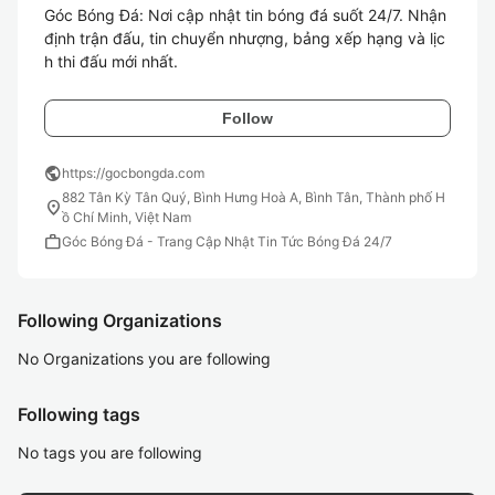
Góc Bóng Đá: Nơi cập nhật tin bóng đá suốt 24/7. Nhận 
định trận đấu, tin chuyển nhượng, bảng xếp hạng và lịc
h thi đấu mới nhất.
Follow
public
https://gocbongda.com
882 Tân Kỳ Tân Quý, Bình Hưng Hoà A, Bình Tân, Thành phố H
location_on
ồ Chí Minh, Việt Nam
work
Góc Bóng Đá - Trang Cập Nhật Tin Tức Bóng Đá 24/7
Following Organizations
No Organizations you are following
Following tags
No tags you are following