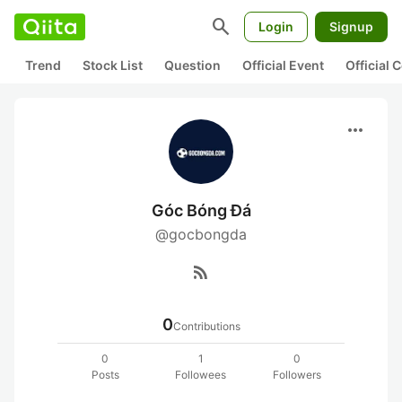
search
Login
Signup
Trend
Stock List
Question
Official Event
Official
more_horiz
Góc Bóng Đá
@gocbongda
rss_feed
0
Contributions
0
1
0
Posts
Followees
Followers