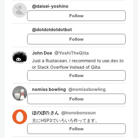
@
daisei-yoshino
Follow
@
dotdotdotdotbot
Follow
John Doe
@
YoshiTheQiita
Just a Rustacean. I recommend to use dev.to
or Stack Overflow instead of Qiita.
Follow
nomiss bowling
@
nomissbowling
Follow
ほのぼの さん
@
honobonosun
主にHSP3でいろいろ作ってます。
Follow