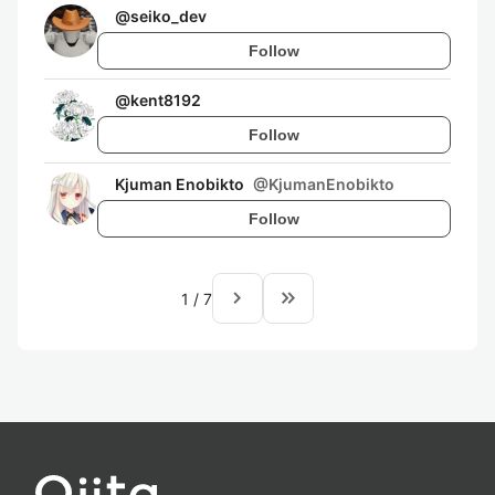
@
seiko_dev
Follow
@
kent8192
Follow
Kjuman Enobikto
@
KjumanEnobikto
Follow
navigate_next
keyboard_double_arrow_right
1
/
7