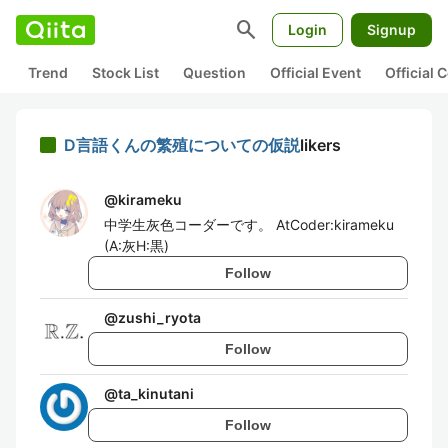
search
Login
Signup
Trend
Stock List
Question
Official Event
Official
D言語くんの繁殖についての仮説
likers
@
kirameku
中学生灰色コーダーです。 AtCoder:kirameku
(A:灰H:黒)
Follow
@
zushi_ryota
Follow
@
ta_kinutani
Follow