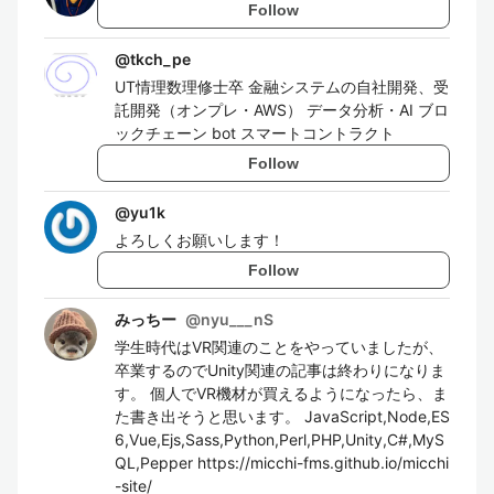
Follow
@
tkch_pe
UT情理数理修士卒 金融システムの自社開発、受
託開発（オンプレ・AWS） データ分析・AI ブロ
ックチェーン bot スマートコントラクト
Follow
@
yu1k
よろしくお願いします！
Follow
みっちー
@
nyu___nS
学生時代はVR関連のことをやっていましたが、
卒業するのでUnity関連の記事は終わりになりま
す。 個人でVR機材が買えるようになったら、ま
た書き出そうと思います。 JavaScript,Node,ES
6,Vue,Ejs,Sass,Python,Perl,PHP,Unity,C#,MyS
QL,Pepper https://micchi-fms.github.io/micchi
-site/