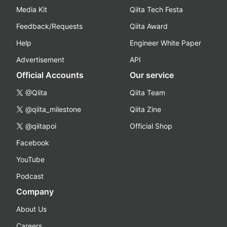
Media Kit
Qiita Tech Festa
Feedback/Requests
Qiita Award
Help
Engineer White Paper
Advertisement
API
Official Accounts
Our service
@Qiita
Qiita Team
@qiita_milestone
Qiita Zine
@qiitapoi
Official Shop
Facebook
YouTube
Podcast
Company
About Us
Careers