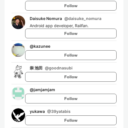
Follow
Daisuke Nomura
@
daisuke_nomura
Android app developer, Railfan.
Follow
@
kazunee
Follow
崇 池田
@
goodnasubi
Follow
@
jamjamjam
Follow
yukawa
@
39yatabis
Follow