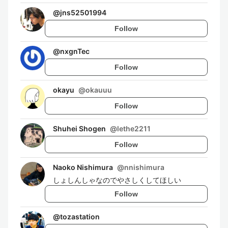
@
jns52501994
Follow
@
nxgnTec
Follow
okayu
@
okauuu
Follow
Shuhei Shogen
@
lethe2211
Follow
Naoko Nishimura
@
nnishimura
しょしんしゃなのでやさしくしてほしい
Follow
@
tozastation