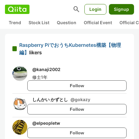
search
Login
Signup
Trend
Stock List
Question
Official Event
Official
Raspberry PiでおうちKubernetes構築【物理
編】
likers
@
kanaji2002
修士1年
Follow
しんかい かずとし
@
gokazy
Follow
@
elpeopletw
Follow