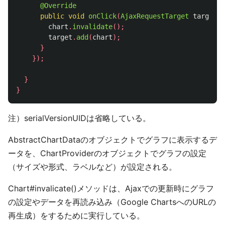
@Override
public
void
onClick
(
AjaxRequestTarget
target
)
chart
.
invalidate
();
target
.
add
(
chart
);
}
});
}
}
注）serialVersionUIDは省略している。
AbstractChartDataのオブジェクトでグラフに表示するデ
ータを、ChartProviderのオブジェクトでグラフの設定
（サイズや形式、ラベルなど）が設定される。
Chart#invalicate()メソッドは、Ajaxでの更新時にグラフ
の設定やデータを再読み込み（Google ChartsへのURLの
再生成）をするために実行している。