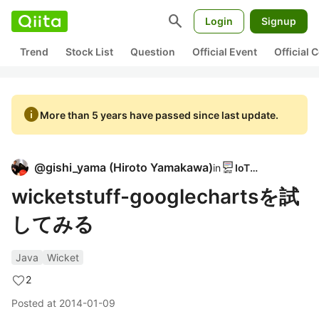
search
Login
Signup
Trend
Stock List
Question
Official Event
Official
info
More than 5 years have passed since last update.
@
gishi_yama
(
Hiroto Yamakawa
)
in
IoTLT
wicketstuff-googlechartsを試
してみる
Java
Wicket
2
Posted at
2014-01-09