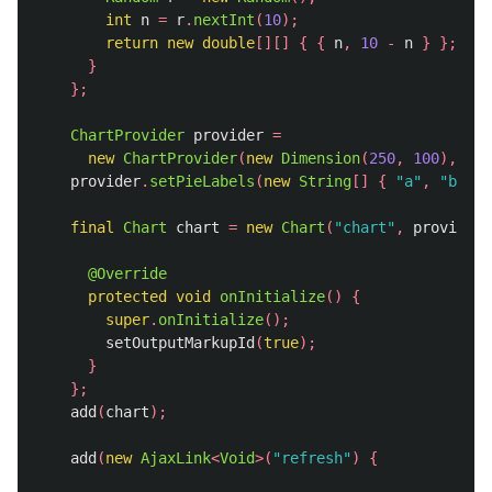
int
n
=
r
.
nextInt
(
10
);
return
new
double
[][]
{
{
n
,
10
-
n
}
};
}
};
ChartProvider
provider
=
new
ChartProvider
(
new
Dimension
(
250
,
100
),
Cha
provider
.
setPieLabels
(
new
String
[]
{
"a"
,
"b"
})
final
Chart
chart
=
new
Chart
(
"chart"
,
provider
)
@Override
protected
void
onInitialize
()
{
super
.
onInitialize
();
setOutputMarkupId
(
true
);
}
};
add
(
chart
);
add
(
new
AjaxLink
<
Void
>(
"refresh"
)
{