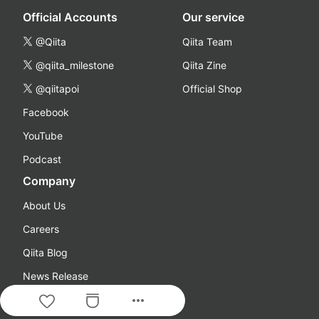
Official Accounts
Our service
@Qiita
Qiita Team
@qiita_milestone
Qiita Zine
@qiitapoi
Official Shop
Facebook
YouTube
Podcast
Company
About Us
Careers
Qiita Blog
News Release
more_horiz