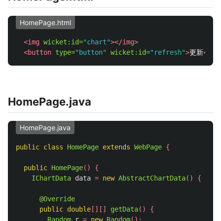
HomePage.html
<img
wicket:id=
"chart"
></img>
<button
type=
"button"
wicket:id=
"refresh"
>
更新
</bu
HomePage.java
HomePage.java
public
class
HomePage
extends
WebPage
{
public
HomePage
()
{
IChartData
data
=
new
AbstractChartData
()
{
@Override
public
double
[][]
getData
()
{
Random
r
=
new
Random
();