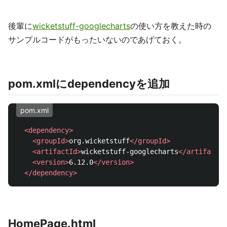
後輩に
wicketstuff-googlecharts
の使い方を教えた時の
サンプルコードがもったいないのであげておく。
pom.xmlにdependencyを追加
pom.xml
<dependency>
<groupId>
org.wicketstuff
</groupId>
<artifactId>
wicketstuff-googlecharts
</artifactId
<version>
6.12.0
</version>
</dependency>
HomePage.html