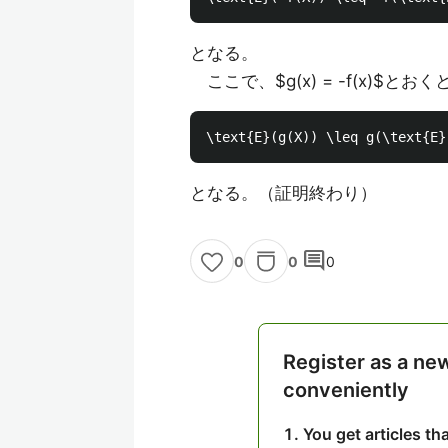
となる。
ここで、$g(x) = -f(x)$と
となる。（証明終わり）
comment
0
0
0
Register as a ne
conveniently
You get articles t