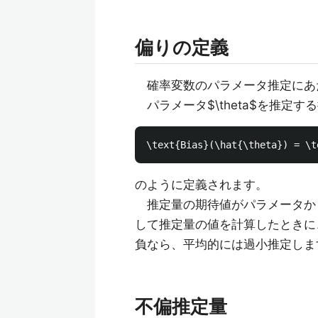
偏りの定義
確率変数のパラメータ推定にあた
パラメータ$\theta$を推定する推定
のように定義されます。
推定量の期待値がパラメータか
して推定量の値を計算したときに
負なら、平均的には過小推定しま
不偏推定量