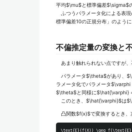
平均$\mu$と標準偏差$\sig
ふつうパラメータ化による表現の
標準偏差10の正規分布」のよう
不偏推定量の変換と
あまり触れられない点ですが、
パラメータ$\theta$があり、$
ラメータ化でパラメータ$\varphi = 
$\theta$と同様に$\hat{\varph
このとき、$\hat{\varphi}$
凸関数$f(x)$で変換するとき