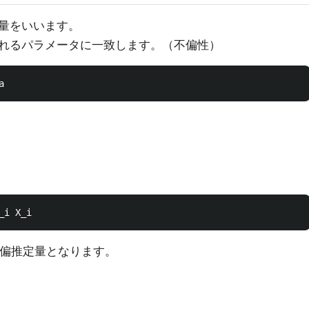
量をいいます。
れるパラメータに一致します。（不偏性）
不偏推定量となります。