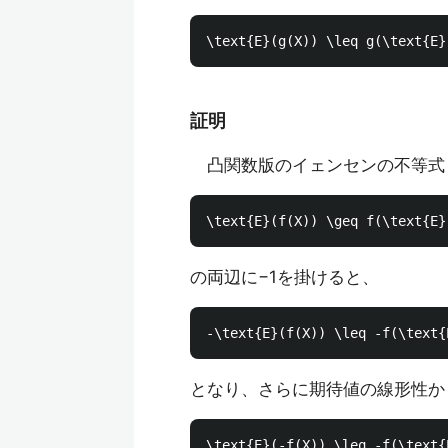
証明
凸関数版のイェンセンの不等式
の両辺に−1を掛けると、
となり、さらに期待値の線形性か