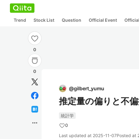
Trend
Stock List
Question
Official Event
Offici
0
0
@
gilbert_yumu
推定量の偏りと不偏
統計学
more_horiz
0
Last updated at
2025-11-07
Posted at