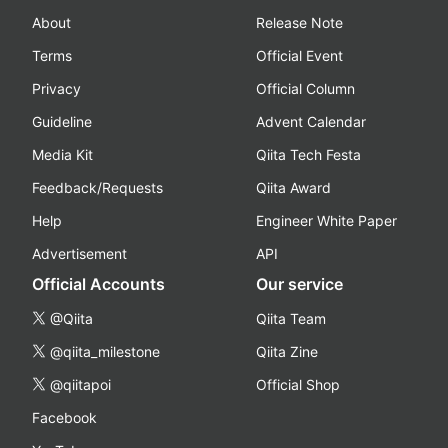
About
Release Note
Terms
Official Event
Privacy
Official Column
Guideline
Advent Calendar
Media Kit
Qiita Tech Festa
Feedback/Requests
Qiita Award
Help
Engineer White Paper
Advertisement
API
Official Accounts
Our service
@Qiita
Qiita Team
@qiita_milestone
Qiita Zine
@qiitapoi
Official Shop
Facebook