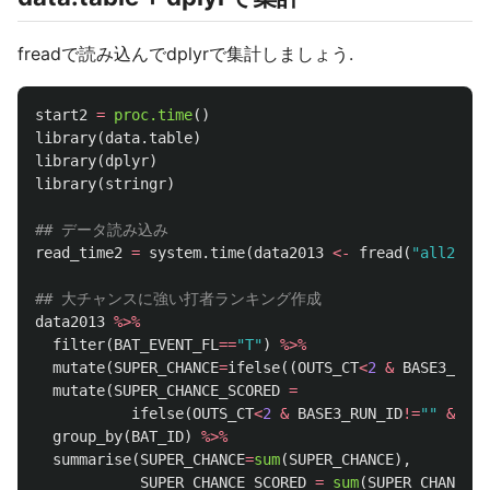
freadで読み込んでdplyrで集計しましょう.
start2
=
proc.time
()
library
(
data.table
)
library
(
dplyr
)
library
(
stringr
)
## データ読み込み
read_time2
=
system.time
(
data2013
<-
fread
(
"all2013.
## 大チャンスに強い打者ランキング作成
data2013
%>%
filter
(
BAT_EVENT_FL
==
"T"
)
%>%
mutate
(
SUPER_CHANCE
=
ifelse
((
OUTS_CT
<
2
&
BASE3_RUN_
mutate
(
SUPER_CHANCE_SCORED
=
ifelse
(
OUTS_CT
<
2
&
BASE3_RUN_ID
!=
""
&
str
group_by
(
BAT_ID
)
%>%
summarise
(
SUPER_CHANCE
=
sum
(
SUPER_CHANCE
),
SUPER_CHANCE_SCORED
=
sum
(
SUPER_CHANCE_S