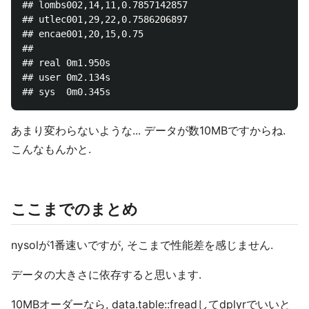
## lombs002,14,11,0.7857142857

## utlec001,29,22,0.7586206897

## encae001,20,15,0.75

## 

## real	0m1.950s

## user	0m2.134s

あまり変わらないような... データが数10MBですからね.
こんなもんかと.
ここまでのまとめ
nysolが1番速いですが, そこまで性能差を感じません.
データの大きさに依存すると思います.
10MBオーダーなら, data.table::freadしてdplyrでいいと