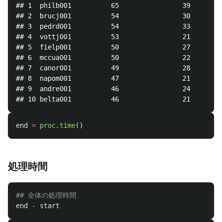
## 1  philb001          65                39        
## 2  brucj001          54                30        
## 3  pedrd001          54                33        
## 4  vottj001          53                21        
## 5  fielp001          50                27        
## 6  mccua001          50                22        
## 7  canor001          49                28        
## 8  napom001          47                21        
## 9  andre001          46                24        
end
=
proc.time
()
処理時間
## 全体の処理時間
end
-
start