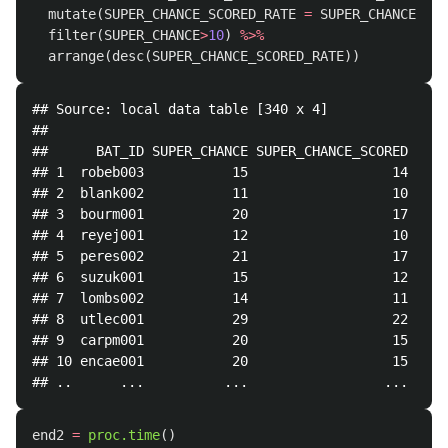
mutate
(
SUPER_CHANCE_SCORED_RATE
=
SUPER_CHANCE_SCO
filter
(
SUPER_CHANCE
>
10
)
%>%
arrange
(
desc
(
SUPER_CHANCE_SCORED_RATE
))
## Source: local data table [340 x 4]

## 

##      BAT_ID SUPER_CHANCE SUPER_CHANCE_SCORED SUPE
## 1  robeb003           15                  14     
## 2  blank002           11                  10     
## 3  bourm001           20                  17     
## 4  reyej001           12                  10     
## 5  peres002           21                  17     
## 6  suzuk001           15                  12     
## 7  lombs002           14                  11     
## 8  utlec001           29                  22     
## 9  carpm001           20                  15     
## 10 encae001           20                  15     
end2
=
proc.time
()