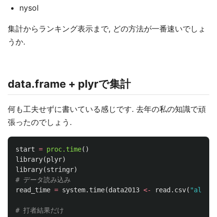
nysol
集計からランキング表示まで, どの方法が一番速いでしょ
うか.
data.frame + plyrで集計
何も工夫せずに書いている感じです. 去年の私の知識で頑
張ったのでしょう.
start
=
proc.time
()
library
(
plyr
)
library
(
stringr
)
# データ読み込み
read_time
=
system.time
(
data2013
<-
read.csv
(
"all201
# 打者結果だけ