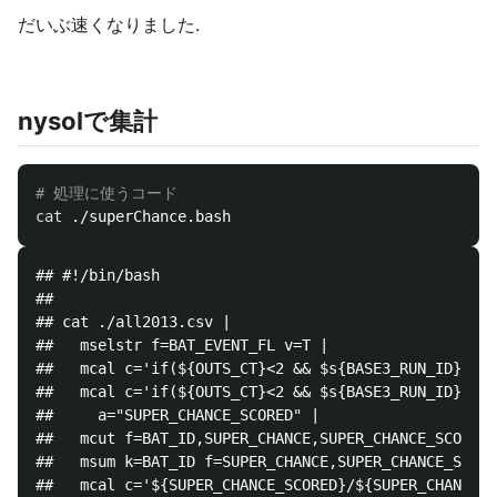
だいぶ速くなりました.
nysolで集計
# 処理に使うコード
cat
## #!/bin/bash

## 

## cat ./all2013.csv | 

##   mselstr f=BAT_EVENT_FL v=T | 

##   mcal c='if(${OUTS_CT}<2 && $s{BASE3_RUN_ID}!=""
##   mcal c='if(${OUTS_CT}<2 && $s{BASE3_RUN_ID}!=""
##     a="SUPER_CHANCE_SCORED" | 

##   mcut f=BAT_ID,SUPER_CHANCE,SUPER_CHANCE_SCORED 
##   msum k=BAT_ID f=SUPER_CHANCE,SUPER_CHANCE_SCORE
##   mcal c='${SUPER_CHANCE_SCORED}/${SUPER_CHANCE}'