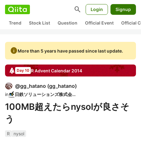
search
Login
Signup
Trend
Stock List
Question
Official Event
Official
info
More than 5 years have passed since last update.
R
Advent Calendar
2014
Day 10
@
gg_hatano
(
gg_hatano
)
in
日鉄ソリューションズ株式会社
100MB超えたらnysolが良さそ
う
R
nysol