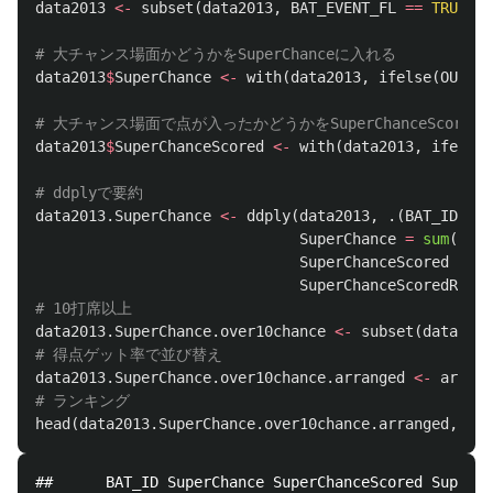
data2013
<-
subset
(
data2013
,
BAT_EVENT_FL
==
TRUE
)
# 大チャンス場面かどうかをSuperChanceに入れる
data2013
$
SuperChance
<-
with
(
data2013
,
ifelse
(
OUTS_C
# 大チャンス場面で点が入ったかどうかをSuperChanceScored
data2013
$
SuperChanceScored
<-
with
(
data2013
,
ifelse
(
# ddplyで要約
data2013.SuperChance
<-
ddply
(
data2013
,
.
(
BAT_ID
),
s
SuperChance
=
sum
(
Supe
SuperChanceScored
=
su
SuperChanceScoredRate
# 10打席以上
data2013.SuperChance.over10chance
<-
subset
(
data2013
# 得点ゲット率で並び替え 
data2013.SuperChance.over10chance.arranged
<-
arrang
# ランキング
head
(
data2013.SuperChance.over10chance.arranged
,
10
)
##      BAT_ID SuperChance SuperChanceScored SuperCh