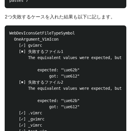
2つ失敗するケースを入れた結果も以下に記します。
WebDevIconsGetFileTypeSymbol

  OneArgument_VimIcon

    [✓] gvimrc

    [✖] 失敗するファイル1

        The equivalent values were expected, but it 
            expected: "\ue62b"

                 got: "\ue612"

    [✖] 失敗するファイル2

        The equivalent values were expected, but it 
            expected: "\ue62b"

                 got: "\ue612"

    [✓] .vimrc

    [✓] _gvimrc

    [✓] _vimrc
