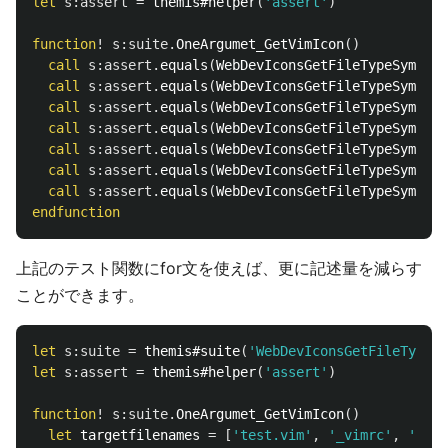
let
s:assert
=
 themis#helper
(
'assert'
)
function
!
s:suite
.
OneArgumet_GetVimIcon
()
call
s:assert
.
equals
(
WebDevIconsGetFileTypeSymbol
(
call
s:assert
.
equals
(
WebDevIconsGetFileTypeSymbol
(
call
s:assert
.
equals
(
WebDevIconsGetFileTypeSymbol
(
call
s:assert
.
equals
(
WebDevIconsGetFileTypeSymbol
(
call
s:assert
.
equals
(
WebDevIconsGetFileTypeSymbol
(
call
s:assert
.
equals
(
WebDevIconsGetFileTypeSymbol
(
call
s:assert
.
equals
(
WebDevIconsGetFileTypeSymbol
(
endfunction
上記のテスト関数にfor文を使えば、更に記述量を減らす
ことができます。
let
s:suite
=
 themis#suite
(
'WebDevIconsGetFileTypeSy
let
s:assert
=
 themis#helper
(
'assert'
)
function
!
s:suite
.
OneArgumet_GetVimIcon
()
let
 targetfilenames 
=
[
'test.vim'
,
'_vimrc'
,
'.vim