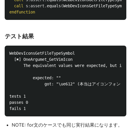
call
s:assert
.
equals
(
WebDevIconsGetFileTypeSymbol
(
endfunction
テスト結果
WebDevIconsGetFileTypeSymbol

  [✖] OneArgumet_GetVimIcon

      The equivalent values were expected, but it wa
          expected: ""

               got: "\ue612" (本当はアイコン
tests 1

passes 0

NOTE: for文のケースでも同じ実行結果になります。