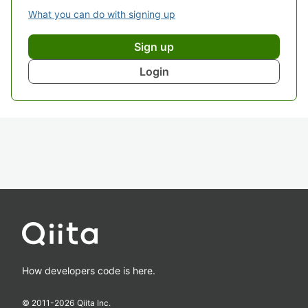
What you can do with signing up
Sign up
Login
How developers code is here.
© 2011-
2026
Qiita Inc.