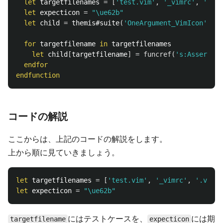
let
 targetfilenames 
=
[
'test.vim'
,
'_vimrc'
,
'.vim
let
 expecticon 
=
"\ue62b"
let
 child 
=
 themis#suite
(
'OneArgument_VimIcon'
)
for
 targetfilename 
in
 targetfilenames

let
 child
[
targetfilename
]
=
funcref
(
's:Assert'
,
endfor
endfunction
コードの解説
ここからは、上記のコードの解説をします。
上から順に見ていきましょう。
let
 targetfilenames 
=
[
'test.vim'
,
'_vimrc'
,
'.vimrc
let
 expecticon 
=
"\ue62b"
にはテストケースを、
には期
targetfilename
expecticon