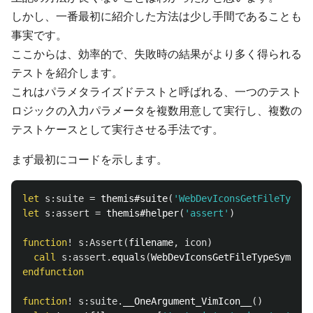
しかし、一番最初に紹介した方法は少し手間であることも
事実です。
ここからは、効率的で、失敗時の結果がより多く得られる
テストを紹介します。
これはパラメタライズドテストと呼ばれる、一つのテスト
ロジックの入力パラメータを複数用意して実行し、複数の
テストケースとして実行させる手法です。
まず最初にコードを示します。
let
s:suite
=
 themis#suite
(
'WebDevIconsGetFileTypeSy
let
s:assert
=
 themis#helper
(
'assert'
)
function
!
s:Assert
(
filename
,
icon
)
call
s:assert
.
equals
(
WebDevIconsGetFileTypeSymbol
(
endfunction
function
!
s:suite
.
__OneArgument_VimIcon__
()