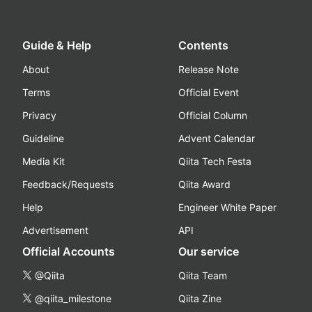
Guide & Help
Contents
About
Release Note
Terms
Official Event
Privacy
Official Column
Guideline
Advent Calendar
Media Kit
Qiita Tech Festa
Feedback/Requests
Qiita Award
Help
Engineer White Paper
Advertisement
API
Official Accounts
Our service
@Qiita
Qiita Team
@qiita_milestone
Qiita Zine