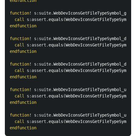
endfunction
function
!
s:suite
.
WebDevIconsGetFileTypeSymbol_gvimr
call
s:assert
.
equals
(
WebDevIconsGetFileTypeSymbol
(
endfunction
function
!
s:suite
.
WebDevIconsGetFileTypeSymbol_dotvi
call
s:assert
.
equals
(
WebDevIconsGetFileTypeSymbol
(
endfunction
function
!
s:suite
.
WebDevIconsGetFileTypeSymbol_dotgv
call
s:assert
.
equals
(
WebDevIconsGetFileTypeSymbol
(
endfunction
function
!
s:suite
.
WebDevIconsGetFileTypeSymbol_under
call
s:assert
.
equals
(
WebDevIconsGetFileTypeSymbol
(
endfunction
function
!
s:suite
.
WebDevIconsGetFileTypeSymbol_under
call
s:assert
.
equals
(
WebDevIconsGetFileTypeSymbol
(
endfunction