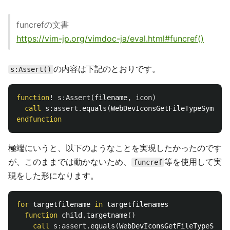
funcrefの文書
https://vim-jp.org/vimdoc-ja/eval.html#funcref()
の内容は下記のとおりです。
s:Assert()
function
!
s:Assert
(
filename
,
icon
)
call
s:assert
.
equals
(
WebDevIconsGetFileTypeSymbol
(
endfunction
極端にいうと、以下のようなことを実現したかったのです
が、このままでは動かないため、
等を使用して実
funcref
現をした形になります。
for
 targetfilename 
in
 targetfilenames

function
 child
.
targetname
()
call
s:assert
.
equals
(
WebDevIconsGetFileTypeSymbo