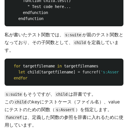
	  function child.test()

	    " Test code here...

	  endfunction

私が書いたテスト関数では、
が親のテスト関数と
s:suite
なっており、その子関数として、
を定義していま
child
す。
for
 targetfilename 
in
 targetfilenames

let
 child
[
targetfilename
]
=
funcref
(
's:Assert'
,
endfor
もそうですが、
は辞書です。
s:suite
child
この
のkeyにテストケース（ファイル名）、value
child
にテストのための関数（
）を指定します。
s:Assert
は、定義した関数の参照を辞書に入れるために使
funcref
用しています。