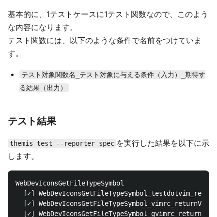
基本的に、1テストケースに1テスト関数なので、このよう
な内容になります。
テスト関数には、以下のような条件で名前をつけていま
す。
テスト対象関数名_テスト対象に与える条件（入力）_期待す
る結果（出力）
テスト結果
を実行した結果を以下に示
themis test --reporter spec
します。
WebDevIconsGetFileTypeSymbol

  [✓] WebDevIconsGetFileTypeSymbol_testdotvim_return
  [✓] WebDevIconsGetFileTypeSymbol_vimrc_returnVimIc
  [✓] WebDevIconsGetFileTypeSymbol_gvimrc_returnVimI