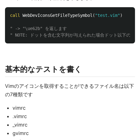
call
 WebDevIconsGetFileTypeSymbol
(
"test.vim"
)
" -> "\ue62b" を返します
" NOTE: ドットを含む文字列が与えられた場合ドット以下の
基本的なテストを書く
Vimのアイコンを取得することができるファイル名は以下
の7種類です
vimrc
.vimrc
_vimrc
gvimrc