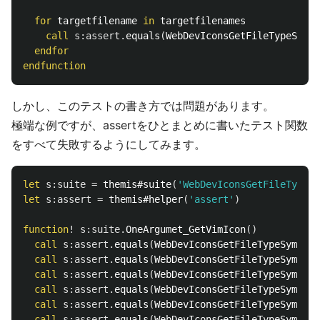
for
 targetfilename 
in
 targetfilenames

call
s:assert
.
equals
(
WebDevIconsGetFileTypeSymbo
endfor
endfunction
しかし、このテストの書き方では問題があります。
極端な例ですが、assertをひとまとめに書いたテスト関数
をすべて失敗するようにしてみます。
let
s:suite
=
 themis#suite
(
'WebDevIconsGetFileTypeSy
let
s:assert
=
 themis#helper
(
'assert'
)
function
!
s:suite
.
OneArgumet_GetVimIcon
()
call
s:assert
.
equals
(
WebDevIconsGetFileTypeSymbol
(
call
s:assert
.
equals
(
WebDevIconsGetFileTypeSymbol
(
call
s:assert
.
equals
(
WebDevIconsGetFileTypeSymbol
(
call
s:assert
.
equals
(
WebDevIconsGetFileTypeSymbol
(
call
s:assert
.
equals
(
WebDevIconsGetFileTypeSymbol
(
call
s:assert
.
equals
(
WebDevIconsGetFileTypeSymbol
(