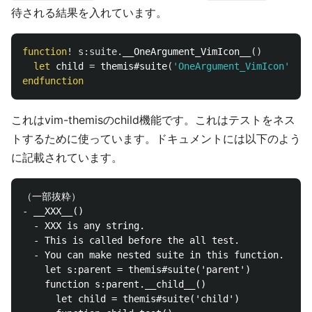
待される結果を入れています。
function
!
s:suite
.
__OneArgument_VimIcon__
()
let
 child 
=
 themis#suite
(
'OneArgument_VimIcon'
)
endfunction
これはvim-themisのchild機能です。これはテストをネス
トするために使っています。ドキュメントには以下のよう
に記載されています。
（一部抜粋）

- __XXX__()

  - XXX is any string.

  - This is called before the all test.

  - You can make nested suite in this function.  >

	let s:parent = themis#suite('parent')

	function s:parent.__child__()

	  let child = themis#suite('child')
