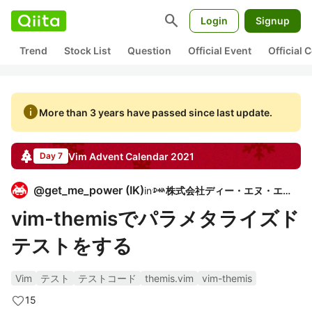
search
Login
Signup
Trend
Stock List
Question
Official Event
Official
info
More than 3 years have passed since last update.
Vim
Advent Calendar
2021
Day 7
@
get_me_power
(
IK
)
in
株式会社ディー・エヌ・エー
vim-themisでパラメタライズド
テストをする
Vim
テスト
テストコード
themis.vim
vim-themis
15