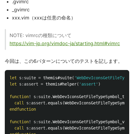
.gvimrc
_gvimrc
xxx.vim（xxxは任意の命名）
NOTE: vimrcの種類について
https://vim-jp.org/vimdoc-ja/starting.html#vimrc
今回は、この6パターンについてのテストを記します。
let
s:suite
=
 themis#suite
(
'WebDevIconsGetFileTypeSy
let
s:assert
=
 themis#helper
(
'assert'
)
function
!
s:suite
.
WebDevIconsGetFileTypeSymbol_testd
call
s:assert
.
equals
(
WebDevIconsGetFileTypeSymbol
(
endfunction
function
!
s:suite
.
WebDevIconsGetFileTypeSymbol_vimrc
call
s:assert
.
equals
(
WebDevIconsGetFileTypeSymbol
(