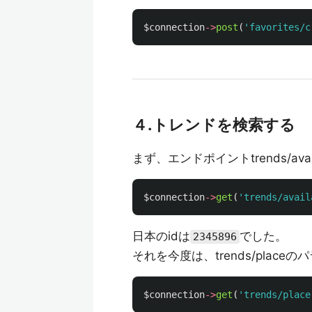
$connection
->
post
(
'favorites/c
４.トレンドを検索する
まず、エンドポイントtrends/ava
$connection
->
get
(
'trends/avail
日本のidは
でした。
2345896
それを今度は、trends/plac
$connection
->
get
(
'trends/place