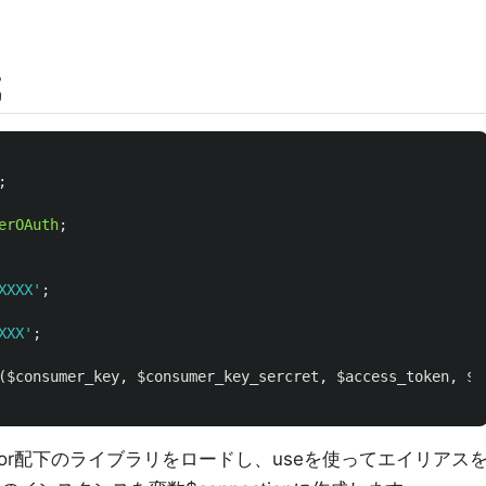
成
;
erOAuth
;
XXXX'
;
XXX'
;
(
$consumer_key
,
$consumer_key_sercret
,
$access_token
,
$a
endor配下のライブラリをロードし、useを使ってエイリアス