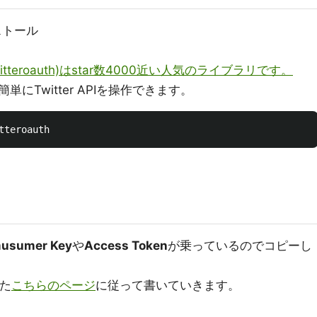
ンストール
ham/twitteroauth)はstar数4000近い人気のライブラリです。
Twitter APIを操作できます。
usumer Key
や
Access Token
が乗っているのでコピーし
いた
こちらのページ
に従って書いていきます。