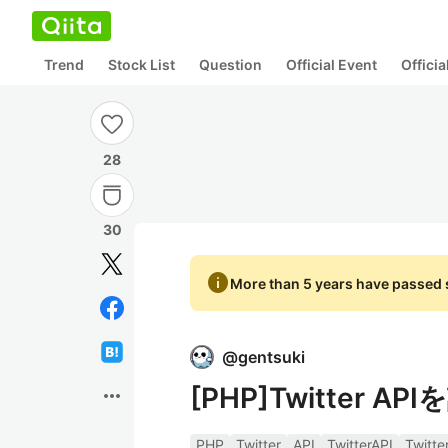
Trend
Stock List
Question
Official Event
Offici
28
30
info
More than 5 years have passed s
@
gentsuki
[PHP]Twitter 
more_horiz
PHP
Twitter
API
TwitterAPI
Twitte