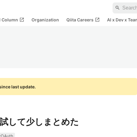
search
open_in_new
open_in_new
al Column
Organization
Qiita Careers
AI x Dev x Tea
ince last update.
APIを試して少しまとめた
rOAuth