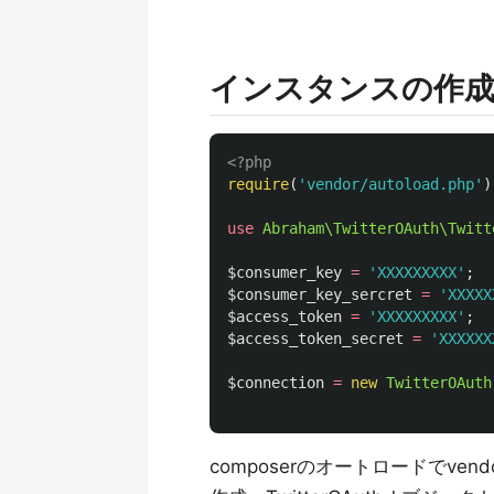
インスタンスの作
<?php
require
(
'vendor/autoload.php'
)
use
Abraham\TwitterOAuth\Twitt
$consumer_key
=
'XXXXXXXXX'
;
$consumer_key_sercret
=
'XXXXX
$access_token
=
'XXXXXXXXX'
;
$access_token_secret
=
'XXXXXX
$connection
=
new
TwitterOAuth
composerのオートロードでv