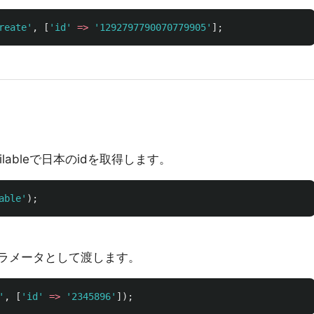
reate'
,
[
'id'
=>
'1292797790070779905'
];
ilableで日本のidを取得します。
able'
);
eのパラメータとして渡します。
'
,
[
'id'
=>
'2345896'
]);