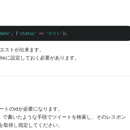
date'
,
[
'status'
=>
'テスト'
];
リクエストが出来ます。
Writeに設定しておく必要があります。
ートのidが必要になります。
る」で書いたような手段でツイートを検索し、そのレスポン
dを取得し指定してください。