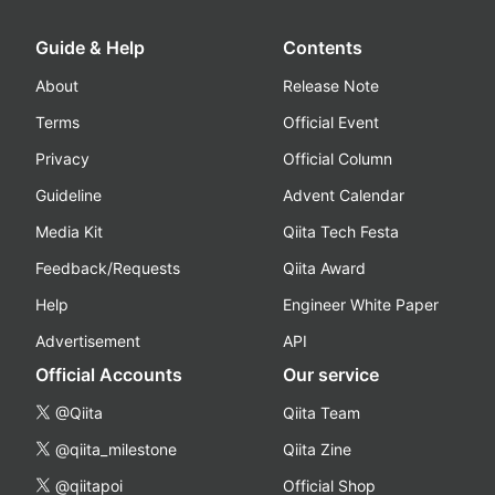
Guide & Help
Contents
About
Release Note
Terms
Official Event
Privacy
Official Column
Guideline
Advent Calendar
Media Kit
Qiita Tech Festa
Feedback/Requests
Qiita Award
Help
Engineer White Paper
Advertisement
API
Official Accounts
Our service
@Qiita
Qiita Team
@qiita_milestone
Qiita Zine
@qiitapoi
Official Shop