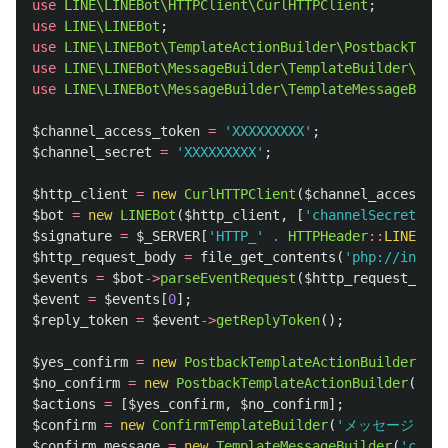
use
LINE\LINEBot\HTTPClient\CurlHTTPClient
;
use
LINE\LINEBot
;
use
LINE\LINEBot\TemplateActionBuilder\PostbackTempl
use
LINE\LINEBot\MessageBuilder\TemplateBuilder\Conf
use
LINE\LINEBot\MessageBuilder\TemplateMessageBuild
$channel_access_token
=
'XXXXXXXXX'
;
$channel_secret
=
'XXXXXXXXX'
;
$http_client
=
new
CurlHTTPClient
(
$channel_access_to
$bot
=
new
LINEBot
(
$http_client
,
[
'channelSecret'
=>
$signature
=
$_SERVER
[
'HTTP_'
.
HTTPHeader
::
LINE_SIG
$http_request_body
=
file_get_contents
(
'php://input'
$events
=
$bot
->
parseEventRequest
(
$http_request_body
$event
=
$events
[
0
];
$reply_token
=
$event
->
getReplyToken
();
$yes_confirm
=
new
PostbackTemplateActionBuilder
(
'は
$no_confirm
=
new
PostbackTemplateActionBuilder
(
'い
$actions
=
[
$yes_confirm
,
$no_confirm
];
$confirm
=
new
ConfirmTemplateBuilder
(
'メッセージ'
,
$
$confirm_message
=
new
TemplateMessageBuilder
(
'confi