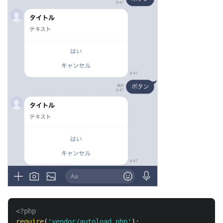
<?php
require
(
'vendor/autoload.php'
);