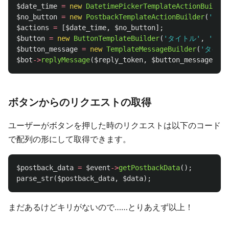
$date_time
=
new
DatetimePickerTemplateActionBuilder
$no_button
=
new
PostbackTemplateActionBuilder
(
'キャ
$actions
=
[
$date_time
,
$no_button
];
$button
=
new
ButtonTemplateBuilder
(
'タイトル'
,
'テキ
$button_message
=
new
TemplateMessageBuilder
(
'タイト
$bot
->
replyMessage
(
$reply_token
,
$button_message
);
ボタンからのリクエストの取得
ユーザーがボタンを押した時のリクエストは以下のコード
で配列の形にして取得できます。
$postback_data
=
$event
->
getPostbackData
();
parse_str
(
$postback_data
,
$data
);
まだあるけどキリがないので……とりあえず以上！