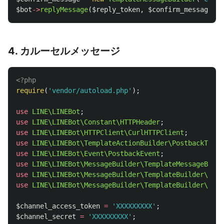
$bot
->
replyMessage
(
$reply_token
,
$confirm_message
);
4. カルーセルメッセージ
<?php
require
(
'vendor/autoload.php'
);
use
LINE\LINEBot
;
use
LINE\LINEBot\Constant\HTTPHeader
;
use
LINE\LINEBot\HTTPClient\CurlHTTPClient
;
use
LINE\LINEBot\TemplateActionBuilder\PostbackTempl
use
LINE\LINEBot\Event\PostbackEvent
;
use
LINE\LINEBot\MessageBuilder\TemplateMessageBuild
use
LINE\LINEBot\MessageBuilder\TemplateBuilder\Caro
use
LINE\LINEBot\MessageBuilder\TemplateBuilder\Caro
$channel_access_token
=
'XXXXXXXXX'
;
$channel_secret
=
'XXXXXXXXX'
;