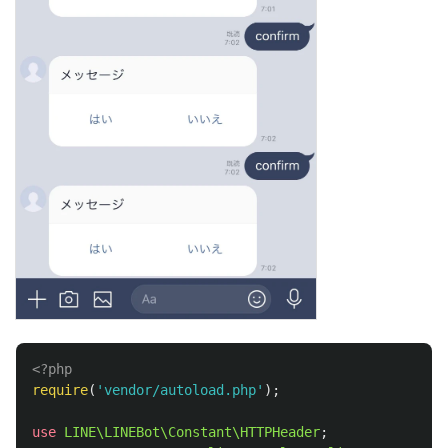
<?php
require
(
'vendor/autoload.php'
);
use
LINE\LINEBot\Constant\HTTPHeader
;