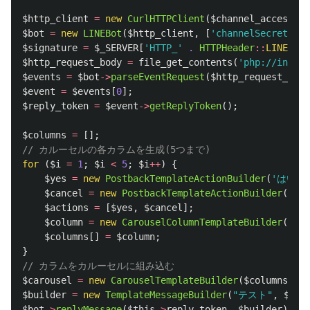
$http_client
=
new
CurlHTTPClient
(
$channel_access_to
$bot
=
new
LINEBot
(
$http_client
,
[
'channelSecret'
=>
$signature
=
$_SERVER
[
'HTTP_'
.
HTTPHeader
::
LINE_SIG
$http_request_body
=
file_get_contents
(
'php://input'
$events
=
$bot
->
parseEventRequest
(
$http_request_body
$event
=
$events
[
0
];
$reply_token
=
$event
->
getReplyToken
();
$columns
=
[];
// カルーセルの各カラムを生成(5つまで)
for
(
$i
=
1
;
$i
<
5
;
$i
++
)
{
$yes
=
new
PostbackTemplateActionBuilder
(
'はい'
,
$cancel
=
new
PostbackTemplateActionBuilder
(
'キ
$actions
=
[
$yes
,
$cancel
];
$column
=
new
CarouselColumnTemplateBuilder
(
"タ
$columns
[]
=
$column
;
}
// カラムをカルーセルに組み込む
$carousel
=
new
CarouselTemplateBuilder
(
$columns
);
$builder
=
new
TemplateMessageBuilder
(
"テスト"
,
$car
$bot
->
replyMessage
(
$this
->
reply_token
,
$builder
);