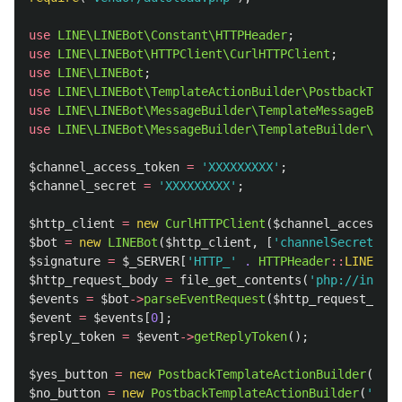
use
LINE\LINEBot\Constant\HTTPHeader
;
use
LINE\LINEBot\HTTPClient\CurlHTTPClient
;
use
LINE\LINEBot
;
use
LINE\LINEBot\TemplateActionBuilder\PostbackTempl
use
LINE\LINEBot\MessageBuilder\TemplateMessageBuild
use
LINE\LINEBot\MessageBuilder\TemplateBuilder\Butt
$channel_access_token
=
'XXXXXXXXX'
;
$channel_secret
=
'XXXXXXXXX'
;
$http_client
=
new
CurlHTTPClient
(
$channel_access_to
$bot
=
new
LINEBot
(
$http_client
,
[
'channelSecret'
=>
$signature
=
$_SERVER
[
'HTTP_'
.
HTTPHeader
::
LINE_SIG
$http_request_body
=
file_get_contents
(
'php://input'
$events
=
$bot
->
parseEventRequest
(
$http_request_body
$event
=
$events
[
0
];
$reply_token
=
$event
->
getReplyToken
();
$yes_button
=
new
PostbackTemplateActionBuilder
(
'は
$no_button
=
new
PostbackTemplateActionBuilder
(
'キャ