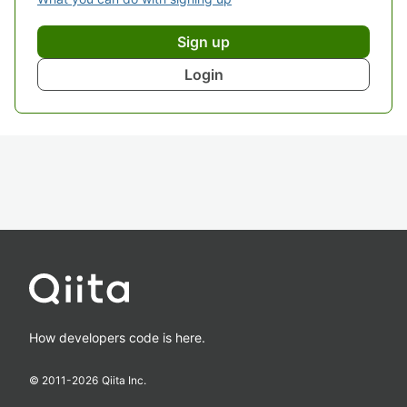
Sign up
Login
How developers code is here.
© 2011-
2026
Qiita Inc.