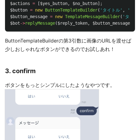
$actions
=
[
$yes_button
,
$no_button
];
$button
=
new
ButtonTemplateBuilder
(
'タイトル'
,
'テキ
$button_message
=
new
TemplateMessageBuilder
(
'タイト
$bot
->
replyMessage
(
$reply_token
,
$button_message
);
ButtonTemplateBuilderの第3引数に画像のURLを渡せば
少しおしゃれなボタンができるのでお試しあれ！
3. confirm
ボタンをもっとシンプルにしたようなやつです。