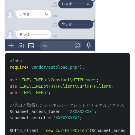
<?php
require
(
'vendor/autoload.php'
);
use
LINE\LINEBot\Constant\HTTPHeader
;
use
LINE\LINEBot\HTTPClient\CurlHTTPClient
;
use
LINE\LINEBot
;
//先ほど取得したチャネルシークレットとチャネルアクセストー
$channel_access_token
=
'XXXXXXXXX'
;
$channel_secret
=
'XXXXXXXXX'
;
$http_client
=
new
CurlHTTPClient
(
$channel_access_to