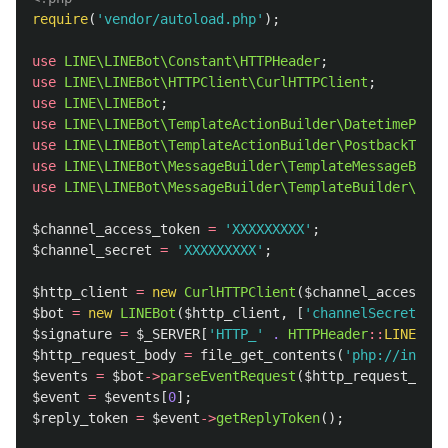
require
(
'vendor/autoload.php'
);
use
LINE\LINEBot\Constant\HTTPHeader
;
use
LINE\LINEBot\HTTPClient\CurlHTTPClient
;
use
LINE\LINEBot
;
use
LINE\LINEBot\TemplateActionBuilder\DatetimePicke
use
LINE\LINEBot\TemplateActionBuilder\PostbackTempl
use
LINE\LINEBot\MessageBuilder\TemplateMessageBuild
use
LINE\LINEBot\MessageBuilder\TemplateBuilder\Butt
$channel_access_token
=
'XXXXXXXXX'
;
$channel_secret
=
'XXXXXXXXX'
;
$http_client
=
new
CurlHTTPClient
(
$channel_access_to
$bot
=
new
LINEBot
(
$http_client
,
[
'channelSecret'
=>
$signature
=
$_SERVER
[
'HTTP_'
.
HTTPHeader
::
LINE_SIG
$http_request_body
=
file_get_contents
(
'php://input'
$events
=
$bot
->
parseEventRequest
(
$http_request_body
$event
=
$events
[
0
];
$reply_token
=
$event
->
getReplyToken
();