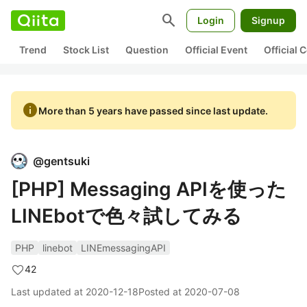
search
Login
Signup
Trend
Stock List
Question
Official Event
Official
info
More than 5 years have passed since last update.
@
gentsuki
[PHP] Messaging APIを使った
LINEbotで色々試してみる
PHP
linebot
LINEmessagingAPI
42
Last updated at
2020-12-18
Posted at
2020-07-08