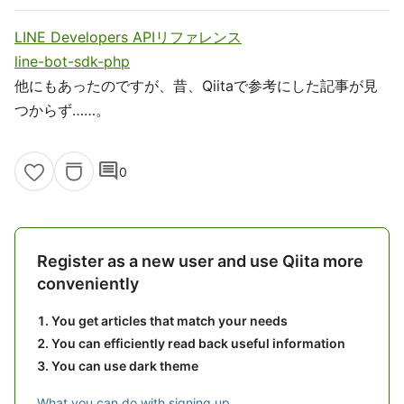
LINE Developers APIリファレンス
line-bot-sdk-php
他にもあったのですが、昔、Qiitaで参考にした記事が見
つからず……。
comment
0
Register as a new user and use Qiita more
conveniently
You get articles that match your needs
You can efficiently read back useful information
You can use dark theme
What you can do with signing up