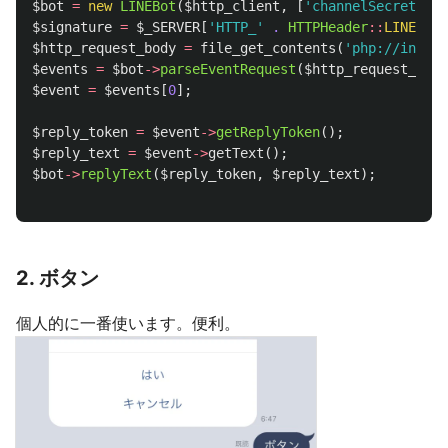
$bot
=
new
LINEBot
(
$http_client
,
[
'channelSecret'
=>
$signature
=
$_SERVER
[
'HTTP_'
.
HTTPHeader
::
LINE_SIG
$http_request_body
=
file_get_contents
(
'php://input'
$events
=
$bot
->
parseEventRequest
(
$http_request_body
$event
=
$events
[
0
];
$reply_token
=
$event
->
getReplyToken
();
$reply_text
=
$event
->
getText
();
$bot
->
replyText
(
$reply_token
,
$reply_text
);
2. ボタン
個人的に一番使います。便利。