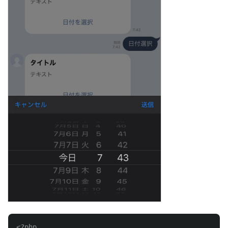
<?php