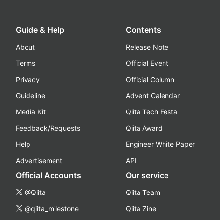
Guide & Help
Contents
About
Release Note
Terms
Official Event
Privacy
Official Column
Guideline
Advent Calendar
Media Kit
Qiita Tech Festa
Feedback/Requests
Qiita Award
Help
Engineer White Paper
Advertisement
API
Official Accounts
Our service
@Qiita
Qiita Team
@qiita_milestone
Qiita Zine