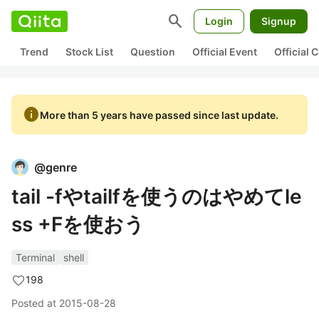
search
Login
Signup
Trend
Stock List
Question
Official Event
Official
info
More than 5 years have passed since last update.
@
genre
tail -fやtailfを使うのはやめてle
ss +Fを使おう
Terminal
shell
198
Posted at
2015-08-28