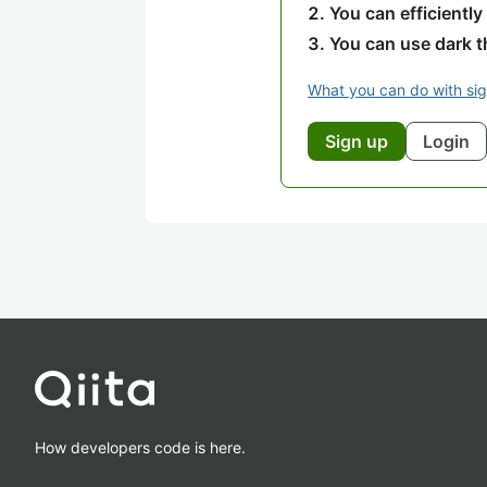
You can efficiently
You can use dark 
What you can do with si
Sign up
Login
How developers code is here.