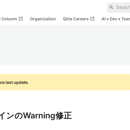
search
open_in_new
open_in_new
al Column
Organization
Qiita Careers
AI x Dev x Tea
ce last update.
インのWarning修正