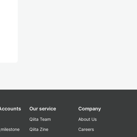
 Accounts
Our service
Company
Qiita Team
About Us
_milestone
Qiita Zine
Careers