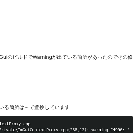
ImGuiのビルドでWarningが出ている箇所があったのでその修
いる箇所は～で置換しています
textProxy.cpp

rivate\ImGuiContextProxy.cpp(268,12): warning C4996: 'TA