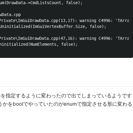
um(DrawData->CmdListsCount, false);

Data.cpp

rivate\ImGuiDrawData.cpp(13,17): warning C4996: 'TArray<
Uninitialized(ImGuiVertexBuffer.Size, false);

rivate\ImGuiDrawData.cpp(47,16): warning C4996: 'TArray<
ninitialized(NumElements, false);

numを指定するように変わったので出てしまっているようです
うかをboolでやっていたのがenumで指定させる形に変わる