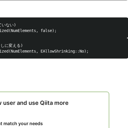
ていない)

なしに変える)

w user and use Qiita more
hat match your needs