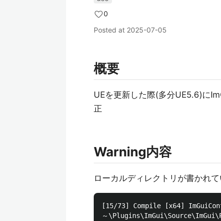
0
Posted at
2025-07-05
概要
UEを更新した際(多分UE5.6)に
正
Warning内容
ローカルディレクトリが書かれて
[15/73] Compile [x64] ImGuiCon
～\Plugins\ImGui\Source\ImGui\P