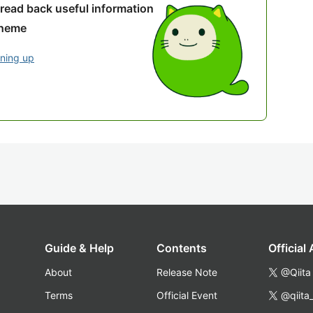
 read back useful information
theme
gning up
Guide & Help
Contents
Official
About
Release Note
@Qiita
Terms
Official Event
@qiita