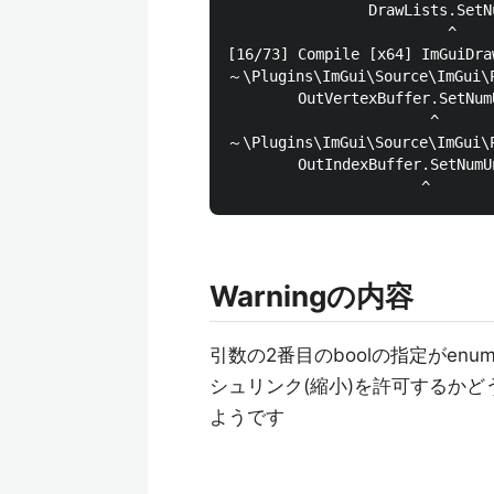
                DrawLists.SetN
                         ^

[16/73] Compile [x64] ImGuiDraw
～\Plugins\ImGui\Source\ImGui\P
        OutVertexBuffer.SetNum
                       ^

～\Plugins\ImGui\Source\ImGui\P
        OutIndexBuffer.SetNumU
Warningの内容
引数の2番目のboolの指定がe
シュリンク(縮小)を許可するかど
ようです