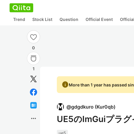
Trend
Stock List
Question
Official Event
Offici
0
1
info
More than 1 year has passed sin
@
gdgdkuro
(
Kur0qb
)
UE5のImGuiプラグ
more_horiz
ue5