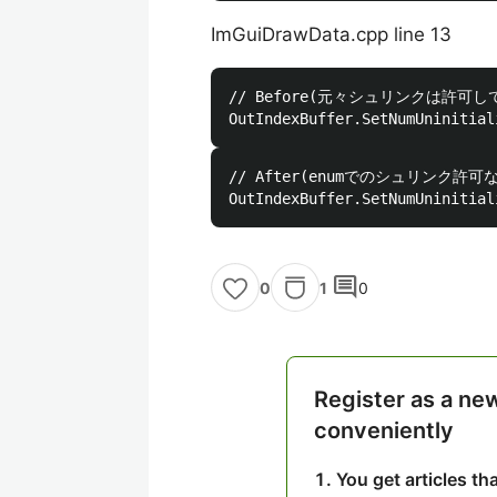
ImGuiDrawData.cpp line 13
// Before(元々シュリンクは許可し
// After(enumでのシュリンク許可
comment
1
0
0
Register as a ne
conveniently
You get articles t