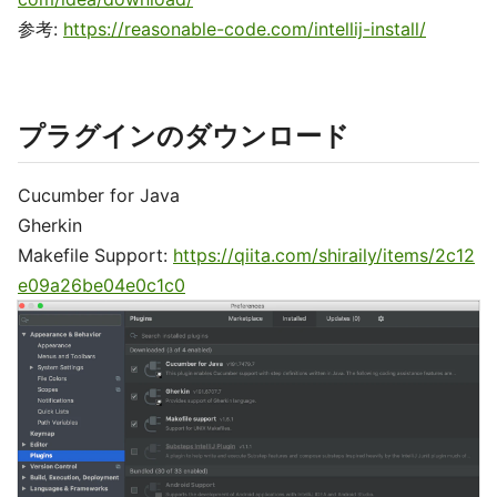
参考:
https://reasonable-code.com/intellij-install/
プラグインのダウンロード
Cucumber for Java
Gherkin
Makefile Support:
https://qiita.com/shiraily/items/2c12
e09a26be04e0c1c0