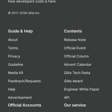
How developers code is here.
© 2011-
2026
Qiita Inc.
Guide & Help
Contents
About
Release Note
Terms
Official Event
Privacy
Official Column
Guideline
Advent Calendar
Media Kit
Qiita Tech Festa
Feedback/Requests
Qiita Award
Help
Engineer White Paper
Advertisement
API
Official Accounts
Our service