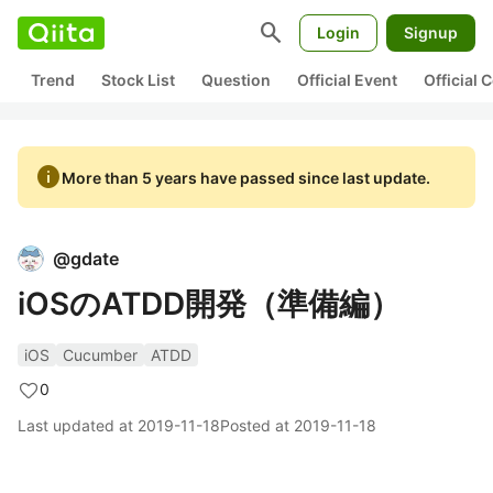
search
Login
Signup
Trend
Stock List
Question
Official Event
Official
info
More than 5 years have passed since last update.
@
gdate
iOSのATDD開発（準備編）
iOS
Cucumber
ATDD
0
Last updated at
2019-11-18
Posted at
2019-11-18