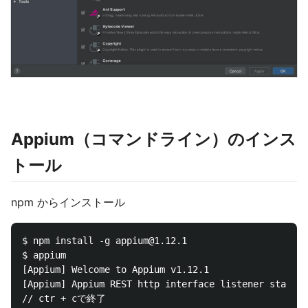
Appium（コマンドライン）のインス
トール
npm からインストール
$ npm install -g appium@1.12.1

$ appium

[Appium] Welcome to Appium v1.12.1

[Appium] Appium REST http interface listener started