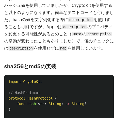
ハッシュ値を使用していましたが、CryptoKitを使用する
と以下のようになります。簡単なテストコードも付けまし
た。hashの値を文字列化する際に
を使用す
description
ることも可能ですが、Appleは
のプロパティ
description
を変更する可能性があるとのこと（
の
Data
description
の挙動が変わったこともありました）で、値のチェックに
は
を使用せずに
を使用しています。
description
map
sha256とmd5の実装
import
CryptoKit
// HashProtocol
protocol
HashProtocol
{
func
hash
(
str
:
String
)
->
String
?
}