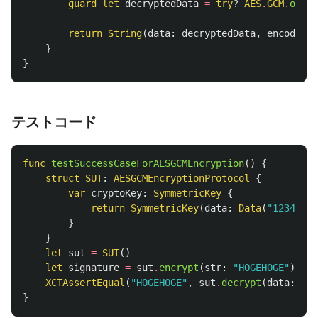
guard
let
decryptedData
=
try
?
AES
.
GCM
.
open
(
return
String
(
data
:
decryptedData
,
encoding
:
}
}
テストコード
func
testSuccessCaseForAESGCMEncryption
()
{
struct
SUT
:
AESGCMEncryptionProtocol
{
var
cryptoKey
:
SymmetricKey
{
return
SymmetricKey
(
data
:
Data
(
"12345678
}
}
let
sut
=
SUT
()
let
signature
=
sut
.
encrypt
(
str
:
"HOGEHOGE"
)
!
XCTAssertEqual
(
"HOGEHOGE"
,
sut
.
decrypt
(
data
:
sig
}