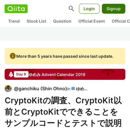
search
Login
Signup
Trend
Stock List
Question
Official Event
Official
info
More than 5 years have passed since last update.
ゆめみ
Advent Calendar
2019
Day 9
@
ganchiku
(
Shin Ohno
)
in
ゆめみ
CryptoKitの調査、CryptoKit以
前とCryptoKitでできることを
サンプルコードとテストで説明