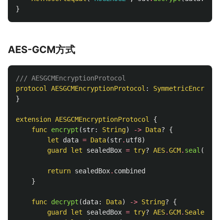
}
AES-GCM方式
/// AESGCMEncryptionProtocol
protocol
AESGCMEncryptionProtocol
:
SymmetricEncrypti
}
extension
AESGCMEncryptionProtocol
{
func
encrypt
(
str
:
String
)
->
Data
?
{
let
data
=
Data
(
str
.
utf8
)
guard
let
sealedBox
=
try
?
AES
.
GCM
.
seal
(
data
return
sealedBox
.
combined
}
func
decrypt
(
data
:
Data
)
->
String
?
{
guard
let
sealedBox
=
try
?
AES
.
GCM
.
SealedBox