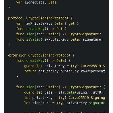
var
signedData
:
Data
}
protocol
CryptoSigningProtocol
{
var
rawPrivateKey
:
Data
{
get
}
func
createKey
()
->
Data
?
func
sign
(
str
:
String
)
->
CryptoSignature
?
func
isValid
(
rawPublicKey
:
Data
,
signature
:
Cryp
}
extension
CryptoSigningProtocol
{
func
createKey
()
->
Data
?
{
guard
let
privateKey
=
try
?
Curve25519
.
Signi
return
privateKey
.
publicKey
.
rawRepresentatio
}
func
sign
(
str
:
String
)
->
CryptoSignature
?
{
guard
let
data
=
str
.
data
(
using
:
.
utf8
),
let
privateKey
=
try
?
Curve25519
.
Signing
.
Pri
let
signature
=
try
?
privateKey
.
signature
(
fo