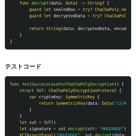
func
decrypt
(
data
:
Data
)
->
String
?
{
guard
let
sealedBox
=
try
?
ChaChaPoly
.
Sealed
guard
let
decryptedData
=
try
?
ChaChaPoly
.
op
return
String
(
data
:
decryptedData
,
encoding
:
}
}
テストコード
func
testSuccessCaseForChaChaPolyEncryption
()
{
struct
SUT
:
ChaChaPolyEncryptionProtocol
{
var
cryptoKey
:
SymmetricKey
{
return
SymmetricKey
(
data
:
Data
(
"12345678
}
}
let
sut
=
SUT
()
let
signature
=
sut
.
encrypt
(
str
:
"HOGEHOGE"
)
!
XCTAssertEqual
(
"HOGEHOGE"
,
sut
.
decrypt
(
data
:
sig