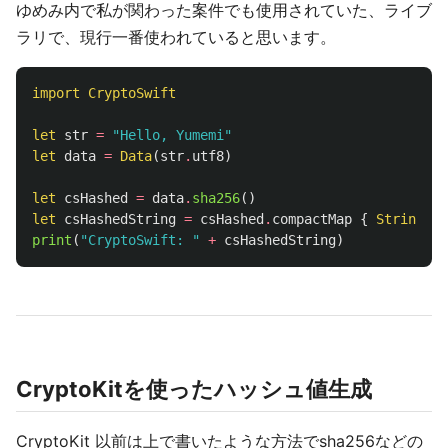
ゆめみ内で私が関わった案件でも使用されていた、ライブ
ラリで、現行一番使われていると思います。
import
CryptoSwift
let
str
=
"Hello, Yumemi"
let
data
=
Data
(
str
.
utf8
)
let
csHashed
=
data
.
sha256
()
let
csHashedString
=
csHashed
.
compactMap
{
String
(
fo
print
(
"CryptoSwift: "
+
csHashedString
)
CryptoKitを使ったハッシュ値生成
CryptoKit 以前は上で書いたような方法でsha256などの