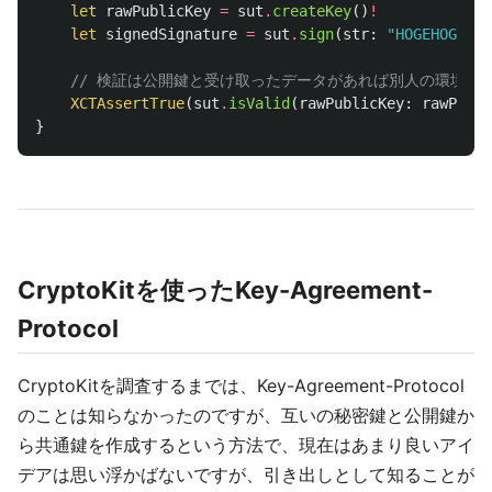
let
rawPublicKey
=
sut
.
createKey
()
!
let
signedSignature
=
sut
.
sign
(
str
:
"HOGEHOGE"
)
!
// 検証は公開鍵と受け取ったデータがあれば別人の環境で
XCTAssertTrue
(
sut
.
isValid
(
rawPublicKey
:
rawPubli
}
CryptoKitを使ったKey-Agreement-
Protocol
CryptoKitを調査するまでは、Key-Agreement-Protocol
のことは知らなかったのですが、互いの秘密鍵と公開鍵か
ら共通鍵を作成するという方法で、現在はあまり良いアイ
デアは思い浮かばないですが、引き出しとして知ることが