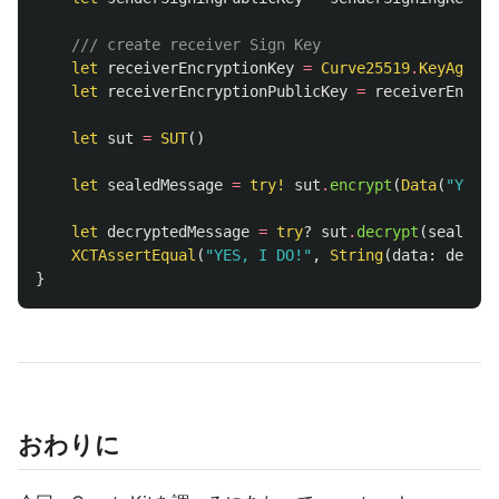
/// create receiver Sign Key
let
receiverEncryptionKey
=
Curve25519
.
KeyAgreem
let
receiverEncryptionPublicKey
=
receiverEncryp
let
sut
=
SUT
()
let
sealedMessage
=
try!
sut
.
encrypt
(
Data
(
"YES, 
let
decryptedMessage
=
try
?
sut
.
decrypt
(
sealedMe
XCTAssertEqual
(
"YES, I DO!"
,
String
(
data
:
decryp
}
おわりに