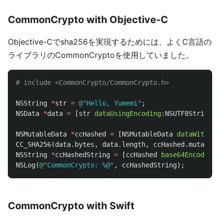
CommonCrypto with Objective-C
Objective-Cでsha256を実現するためには、よくC言語の
ライブラリのCommonCryptoを使用していました。
NSString
*
str
=
@"Hello, Yumemi"
;
NSData
*
data
=
[
str
dataUsingEncoding
:
NSUTF8StringEn
NSMutableData
*
ccHashed
=
[
NSMutableData
dataWithLen
CC_SHA256
(
data
.
bytes
,
data
.
length
,
ccHashed
.
mutableB
NSString
*
ccHashedString
=
[
ccHashed
base64EncodedSt
NSLog
(
@"CommonCrypto: %@"
,
ccHashedString
);
CommonCrypto with Swift