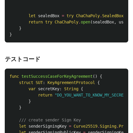
let
sealedBox
=
try
ChaChaPoly
.
SealedBox
(
com
return
try
ChaChaPoly
.
open
(
sealedBox
,
using
:
}
}
テストコード
func
testSuccessCaseForKeyAgreement
()
{
struct
SUT
:
KeyAgreementProtocol
{
var
secretKey
:
String
{
return
"DO_YOU_WANT_TO_KNOW_MY_SECRET"
}
}
/// create sender Sign Key
let
senderSigningKey
=
Curve25519
.
Signing
.
Privat
let
senderSigningPublicKey
=
senderSigningKey
.
pu