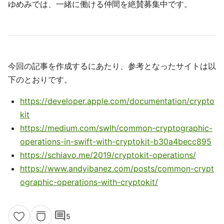
ゆめみでは、一緒に働ける仲間を絶賛募集中です。
今回の記事を作成するにあたり、参考となったサイトは以
下のとおりです。
https://developer.apple.com/documentation/crypto
kit
https://medium.com/swlh/common-cryptographic-
operations-in-swift-with-cryptokit-b30a4becc895
https://schiavo.me/2019/cryptokit-operations/
https://www.andyibanez.com/posts/common-crypt
ographic-operations-with-cryptokit/
comment
5