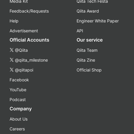
Media Kit
Qiita Tech Festa
Feedback/Requests
Qiita Award
Help
Engineer White Paper
Advertisement
API
Official Accounts
Our service
@Qiita
Qiita Team
@qiita_milestone
Qiita Zine
@qiitapoi
Official Shop
Facebook
YouTube
Podcast
Company
About Us
Careers