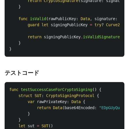
return
CryptoSignature
(
signature
:
signature
,
}
func
isValid
(
rawPublicKey
:
Data
,
signature
:
Cryp
guard
let
signingPublicKey
=
try
?
Curve25519
return
signingPublicKey
.
isValidSignature
(
sig
}
}
テストコード
func
testSuccessCaseForCryptoSigning
()
{
struct
SUT
:
CryptoSigningProtocol
{
var
rawPrivateKey
:
Data
{
return
Data
(
base64Encoded
:
"EDpGUyQuE0X
}
}
let
sut
=
SUT
()