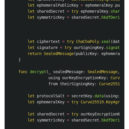
let
ephemeralPublicKey
=
ephemeralKey
.
public
let
sharedSecret
=
try
ephemeralKey
.
sharedSe
let
symmetricKey
=
sharedSecret
.
hkdfDerivedS
let
ciphertext
=
try
ChaChaPoly
.
seal
(
data
,
u
let
signature
=
try
ourSigningKey
.
signature
(
return
SealedMessage
(
publicKey
:
ephemeralPub
}
func
decrypt
(
_
sealedMessage
:
SealedMessage
,
using
ourKeyEncryptionKey
:
Curve255
from
theirSigningKey
:
Curve25519
.
Si
let
protocolSalt
=
secretKey
.
data
(
using
:
.
ut
let
ephemeralKey
=
try
Curve25519
.
KeyAgreeme
let
sharedSecret
=
try
ourKeyEncryptionKey
.
s
let
symmetricKey
=
sharedSecret
.
hkdfDerivedS