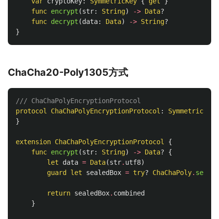
var
cryptoKey
:
SymmetricKey
{
get
}
func
encrypt
(
str
:
String
)
->
Data
?
func
decrypt
(
data
:
Data
)
->
String
?
}
ChaCha20-Poly1305方式
/// ChaChaPolyEncryptionProtocol
protocol
ChaChaPolyEncryptionProtocol
:
SymmetricEncr
}
extension
ChaChaPolyEncryptionProtocol
{
func
encrypt
(
str
:
String
)
->
Data
?
{
let
data
=
Data
(
str
.
utf8
)
guard
let
sealedBox
=
try
?
ChaChaPoly
.
seal
(
d
return
sealedBox
.
combined
}