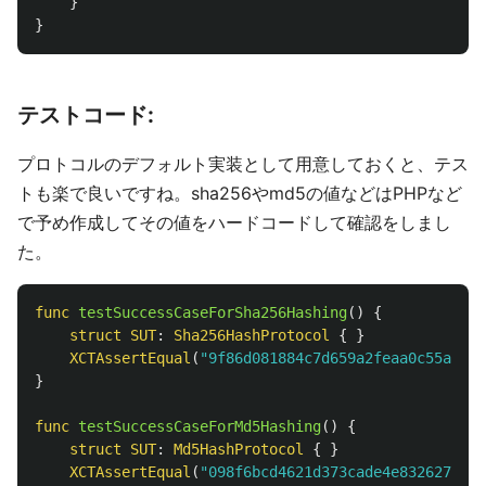
}
}
テストコード:
プロトコルのデフォルト実装として用意しておくと、テス
トも楽で良いですね。sha256やmd5の値などはPHPなど
で予め作成してその値をハードコードして確認をしまし
た。
func
testSuccessCaseForSha256Hashing
()
{
struct
SUT
:
Sha256HashProtocol
{
}
XCTAssertEqual
(
"9f86d081884c7d659a2feaa0c55ad015
}
func
testSuccessCaseForMd5Hashing
()
{
struct
SUT
:
Md5HashProtocol
{
}
XCTAssertEqual
(
"098f6bcd4621d373cade4e832627b4f6