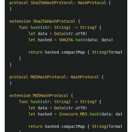
protocol
Sha256HashProtocol
:
HashProtocol
{
}
extension
Sha256HashProtocol
{
func
hash
(
str
:
String
)
->
String
?
{
let
data
=
Data
(
str
.
utf8
)
let
hashed
=
SHA256
.
hash
(
data
:
data
)
return
hashed
.
compactMap
{
String
(
format
:
"%
}
}
protocol
Md5HashProtocol
:
HashProtocol
{
}
extension
Md5HashProtocol
{
func
hash
(
str
:
String
)
->
String
?
{
let
data
=
Data
(
str
.
utf8
)
let
hashed
=
Insecure
.
MD5
.
hash
(
data
:
data
)
return
hashed
.
compactMap
{
String
(
format
:
"%