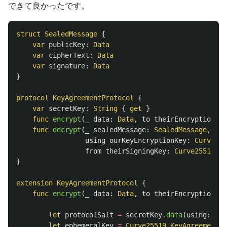
できて良かったです。
struct
SealedMessage
{
var
publicKey
:
Data
var
cipherText
:
Data
var
signature
:
Data
}
protocol
KeyAgreementProtocol
{
var
secretKey
:
String
{
get
}
func
encrypt
(
_
data
:
Data
,
to
theirEncryptionKey
func
decrypt
(
_
sealedMessage
:
SealedMessage
,
using
ourKeyEncryptionKey
:
Curve255
from
theirSigningKey
:
Curve25519
.
Si
}
extension
KeyAgreementProtocol
{
func
encrypt
(
_
data
:
Data
,
to
theirEncryptionKey
let
protocolSalt
=
secretKey
.
data
(
using
:
.
ut
let
ephemeralKey
=
Curve25519
.
KeyAgreement
.
P