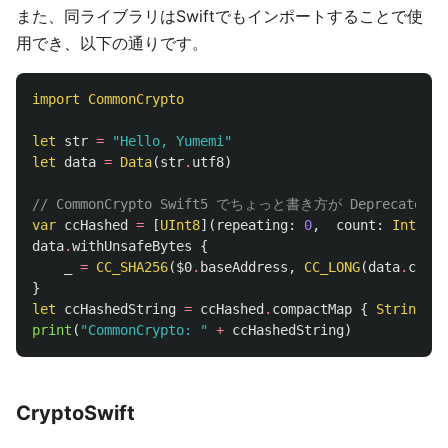
また、同ライブラリはSwiftでもインポートすることで使
用でき、以下の通りです。
import
CommonCrypto
let
str
=
"Hello, Yumemi"
let
data
=
Data
(
str
.
utf8
)
// CommonCrypto Swift5 でちょっと書き方が Deprecat
var
ccHashed
=
[
UInt8
](
repeating
:
0
,
count
:
Int
(
CC_
data
.
withUnsafeBytes
{
_
=
CC_SHA256
(
$0
.
baseAddress
,
CC_LONG
(
data
.
count
}
let
ccHashedString
=
ccHashed
.
compactMap
{
String
(
fo
print
(
"CommonCrypto: "
+
ccHashedString
)
CryptoSwift