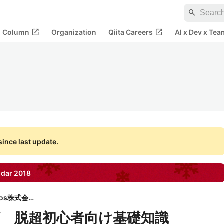
search
open_in_new
open_in_new
al Column
Organization
Qiita Careers
AI x Dev x Tea
ince last update.
ndar
2018
Unipos株式会社
 脱超初心者向け基礎知識