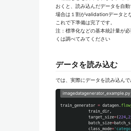
おくと、読み込んだデータを自動でva
場合は１割がvalidationデータ
これで下準備は完了です。
注：標準化などの基本統計量が必
くは調べてみてください
データを読み込む
では、実際にデータを読み込んで
imagedatagenerator_example.py
train_generator
=
datagen
.
flow
train_dir
,
target_size
=
(
224
,
2
batch_size
=
batch_s
class_mode
=
'
catego