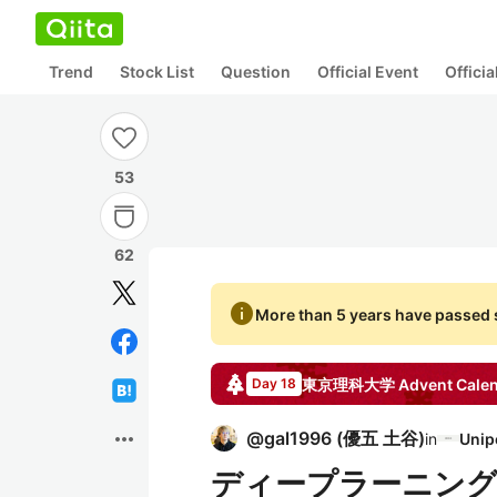
Trend
Stock List
Question
Official Event
Offici
53
62
info
More than 5 years have passed s
東京理科大学
Advent Cale
Day 18
more_horiz
@
gal1996
(
優五 土谷
)
in
ディープラーニング