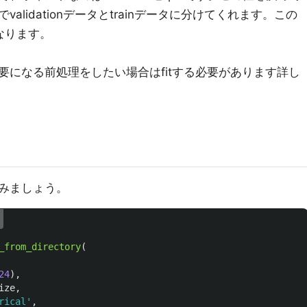
lidationデータとtrainデータに分けてくれます。この
となります。
要になる前処理をしたい場合はfitする必要があります詳し
みましょう。
_from_directory
(
24
),
ize
,
rical
'
,