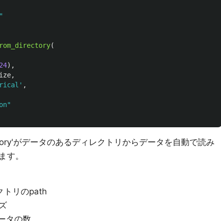
"
rom_directory
(
24
),
ize
,
rical
'
,
on
"
irectory'がデータのあるディレクトリからデータを自動で読み
ます。
クトリのpath
イズ
データの数