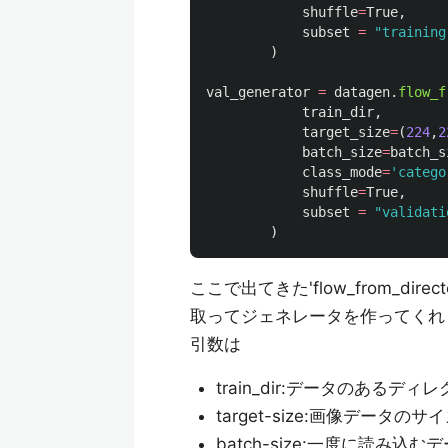
shuffle
=
True
,
subset
=
"
training
)
val_generator
=
datagen
.
flow_f
train_dir
,
target_size
=
(
224
,
2
batch_size
=
batch_s
class_mode
=
'
catego
shuffle
=
True
,
subset
=
"
validati
)
ここで出てきた'flow_from_d
取ってジェネレータを作ってくれ
引数は
train_dir:データのあるディレ
target-size:画像データのサ
batch-size:一度に読み込む