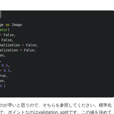
ge
as
Image
ator
(
=
False
,
False
,
malization
=
False
,
alization
=
False
,
se
,
,
0.3
,
=
0.3
,
rue
,
se
,
0.1
のが早いと思うので、そちらを参照してください。標準化
イントなのはvalidation_splitです。この値を決めて