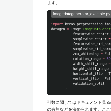
ます。
imagedatagenerator_example.py
import
keras.preprocessing.ima
datagen
=
Image
.
ImageDataGener
featurewise_center
samplewise_center
=
featurewise_std_nor
samplewise_std_norm
zca_whitening
=
Fal
rotation_range
=
30
width_shift_range
=
height_shift_range
horizontal_flip
=
T
vertical_flip
=
Fal
validation_split
=
)
引数に関してはドキュメント見る
の有無などを決められます。ここで、ポ