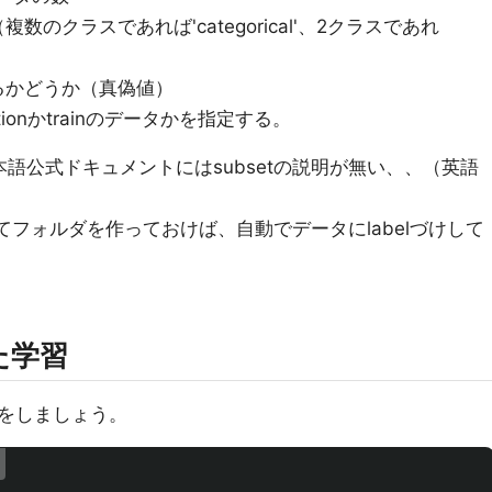
（複数のクラスであれば'categorical'、2クラスであれ
するかどうか（真偽値）
ationかtrainのデータかを指定する。
本語公式ドキュメントにはsubsetの説明が無い、、（英語
分けてフォルダを作っておけば、自動でデータにlabelづけして
た学習
をしましょう。