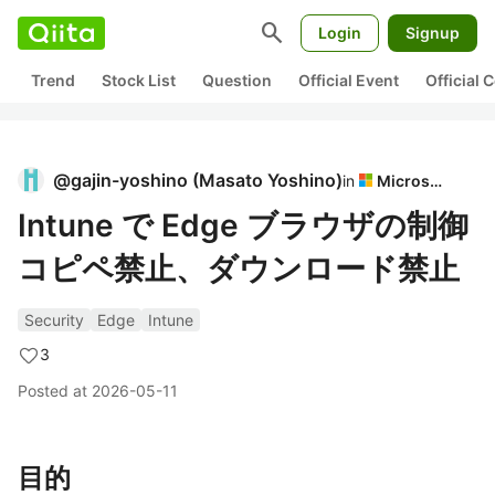
search
Login
Signup
Trend
Stock List
Question
Official Event
Official
@
gajin-yoshino
(
Masato Yoshino
)
in
Microsoft
Intune で Edge ブラウザの制御
コピペ禁止、ダウンロード禁止
Security
Edge
Intune
3
Posted at
2026-05-11
目的