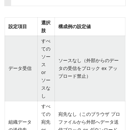
選択
設定項目
構成例の設定値
肢
すべ
ての
ソー
ソースなし（外部からのデー
ス
データ受信
タの受信をブロック ex アッ
or
プロード禁止）
ソー
スな
し
すべ
ての
宛先なし（このブラウザ プロ
組織データ
宛先
ファイルから外部へデータ送
の送信先
or
信ブロック ex ダウンロード