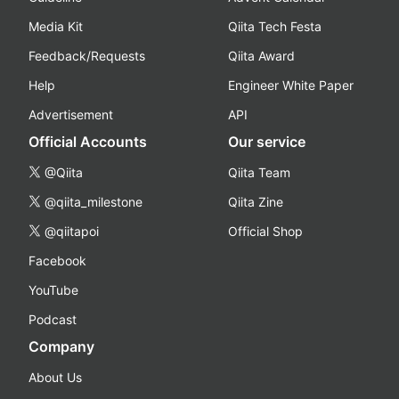
Media Kit
Qiita Tech Festa
Feedback/Requests
Qiita Award
Help
Engineer White Paper
Advertisement
API
Official Accounts
Our service
@Qiita
Qiita Team
@qiita_milestone
Qiita Zine
@qiitapoi
Official Shop
Facebook
YouTube
Podcast
Company
About Us