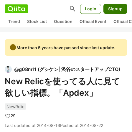
search
Login
Signup
Trend
Stock List
Question
Official Event
Official
info
More than 5 years have passed since last update.
@
g08m11
(
グシケン| 渋谷のスタートアップCTO
)
New Relicを使ってる人に見て
欲しい指標。「Apdex」
NewRelic
29
Last updated at
2014-08-16
Posted at
2014-08-22