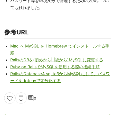
パスワード等を環境変数で管理するための方法につい
ても触れました。
参考URL
Mac へ MySQL を Homebrew でインストールする手
順
RailsのDBを(初めから| |後から)MySQLに変更する
Ruby on RailsでMySQLを使用する際の接続手順
RailsのDatabaseをsqlite3からMySQLにして、パスワ
ードをdotenvで定数化する
comment
0