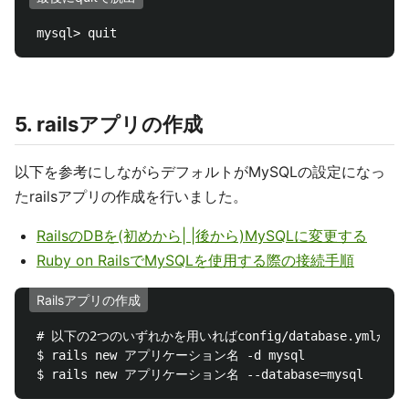
5. railsアプリの作成
以下を参考にしながらデフォルトがMySQLの設定になっ
たrailsアプリの作成を行いました。
RailsのDBを(初めから| |後から)MySQLに変更する
Ruby on RailsでMySQLを使用する際の接続手順
Railsアプリの作成
 # 以下の2つのいずれかを用いればconfig/database.yml
 $ rails new アプリケーション名 -d mysql
