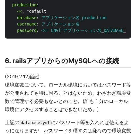
production
:
<<
:
*default
database
:
アプリケーション名_production
username
:
アプリケーション名
password
:
<%= ENV['アプリケーション名_DATABASE_PASSW
6. railsアプリからのMySQLへの接続
(2019.2.12追記)
環境変数について、ローカル環境においてはパスワード等
が公開されても特に困ることはないため、わざわざ環境変
数で管理する必要もないとのこと。(誰も自分のローカル
環境にアクセスすることはできないため。)
上記の
にパスワード等を入れれば使えるよ
database.yml
うになりますが、パスワードを晒すのは嫌なので環境変数