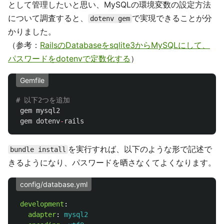
として管理したいと思い、MySQLの環境変数の設定方法
について調査すると、
で実現できることが分
dotenv gem
かりました。
（参考：
RailsのDatabaseをsqlite3からMySQLにして、
パスワードをdotenvで定数化する
）
Gemfile
# 以下2つを追加
gem
mysql2
gem
dotenv
-
rails
を実行すれば、以下のような形で記述で
bundle install
きるようになり、パスワードを晒さなくてよくなります。
config/database.yml
development
:
adapter
:
mysql2