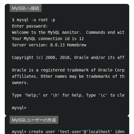
MySQLへ接続
 $ mysql -u root -p

 Enter password:

 Welcome to the MySQL monitor.  Commands end with ; 
 Your MySQL connection id is 12

 Server version: 8.0.13 Homebrew

 Copyright (c) 2000, 2018, Oracle and/or its affilia
 Oracle is a registered trademark of Oracle Corporat
 affiliates. Other names may be trademarks of their 
 owners.

 Type 'help;' or '\h' for help. Type '\c' to clear t
MySQLユーザーの作成
 mysql> create user 'test-user'@'localhost' identifi