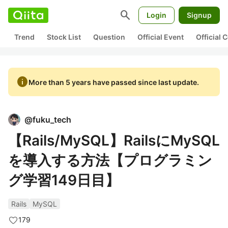
search
Login
Signup
Trend
Stock List
Question
Official Event
Official
info
More than 5 years have passed since last update.
@
fuku_tech
【Rails/MySQL】RailsにMySQL
を導入する方法【プログラミン
グ学習149日目】
Rails
MySQL
179