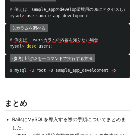
#
例えば、
sample_app
の
develop
環境用の
DB
にアクセスしたい
mysql
>
use
sample_app_development
3.カラムを調べる
#
例えば、
users
カラムの内容を知りたい場合
mysql
>
desc
users
;
(参考)上記1,2を一コマンドで実行する方法
$
mysql
-
u
root
-
D
sample_app_development
-
p
まとめ
RailsにMySQLを導入する際の手順についてまとめま
した。