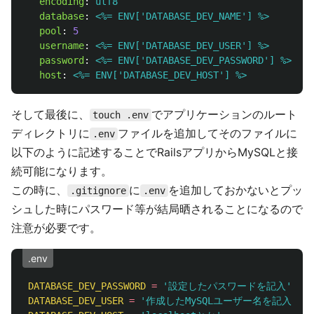
encoding
:
utf8
database
:
<%= ENV['DATABASE_DEV_NAME'] %>
pool
:
5
username
:
<%= ENV['DATABASE_DEV_USER'] %>
password
:
<%= ENV['DATABASE_DEV_PASSWORD'] %>
host
:
<%= ENV['DATABASE_DEV_HOST'] %>
そして最後に、
でアプリケーションのルート
touch .env
ディレクトリに
ファイルを追加してそのファイルに
.env
以下のように記述することでRailsアプリからMySQLと接
続可能になります。
この時に、
に
を追加しておかないとプッ
.gitignore
.env
シュした時にパスワード等が結局晒されることになるので
注意が必要です。
.env
DATABASE_DEV_PASSWORD
=
'設定したパスワードを記入'
DATABASE_DEV_USER
=
'作成したMySQLユーザー名を記入'