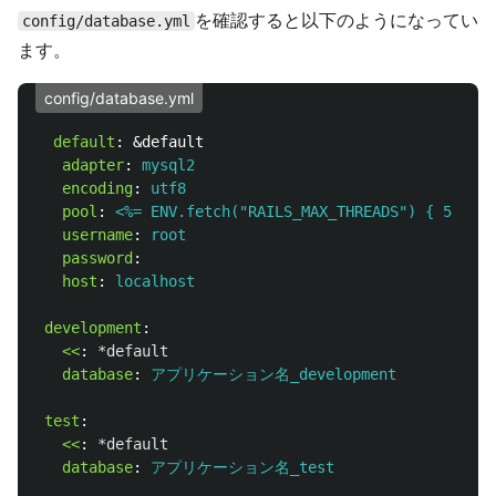
を確認すると以下のようになってい
config/database.yml
ます。
config/database.yml
default
:
&default
adapter
:
mysql2
encoding
:
utf8
pool
:
<%= ENV.fetch("RAILS_MAX_THREADS") { 5 } %>
username
:
root
password
:
host
:
localhost
development
:
<<
:
*default
database
:
アプリケーション名_development
test
:
<<
:
*default
database
:
アプリケーション名_test