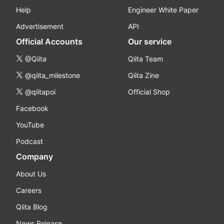
Help
Engineer White Paper
Advertisement
API
Official Accounts
Our service
@Qiita
Qiita Team
@qiita_milestone
Qiita Zine
@qiitapoi
Official Shop
Facebook
YouTube
Podcast
Company
About Us
Careers
Qiita Blog
News Release