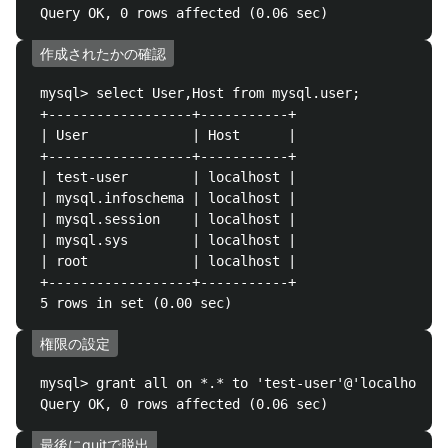
作成されたかの確認
 mysql> select User,Host from mysql.user;

 +------------------+-----------+

 | User             | Host      |

 +------------------+-----------+

 | test-user        | localhost |

 | mysql.infoschema | localhost |

 | mysql.session    | localhost |

 | mysql.sys        | localhost |

 | root             | localhost |

 +------------------+-----------+

権限の設定
 mysql> grant all on *.* to 'test-user'@'localhost';

最後にquitで脱出