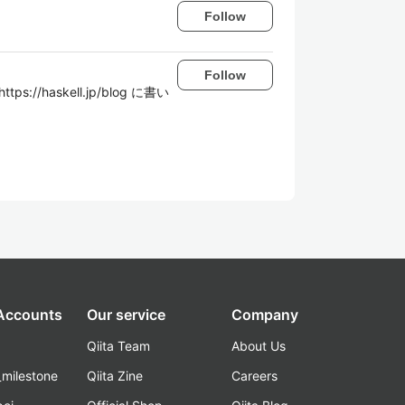
Follow
Follow
/haskell.jp/blog に書い
 Accounts
Our service
Company
Qiita Team
About Us
_milestone
Qiita Zine
Careers