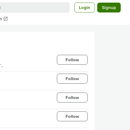
Login
Signup
open_in_new
m
Follow
す。
Follow
Follow
Follow