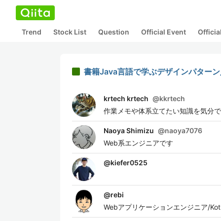
Trend
Stock List
Question
Official Event
Offici
書籍Java言語で学ぶデザインパター
krtech krtech
@
kkrtech
作業メモや体系立てたい知識を気分で
Naoya Shimizu
@
naoya7076
Web系エンジニアです
@
kiefer0525
@
rebi
Webアプリケーションエンジニア/Kotlin, Ja