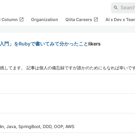
search
open_in_new
open_in_new
al Column
Organization
Qiita Careers
AI x Dev x Tea
ン入門」をRubyで書いてみて分かったこと
likers
残してます。 記事は個人の備忘録ですが誰かのためにもなれば幸いで
va, SpringBoot, DDD, OOP, AWS