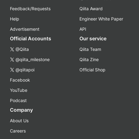
Feedback/Requests
Qiita Award
Help
Engineer White Paper
Advertisement
API
Official Accounts
Our service
@Qiita
Qiita Team
@qiita_milestone
Qiita Zine
@qiitapoi
Official Shop
Facebook
YouTube
Podcast
Company
About Us
Careers