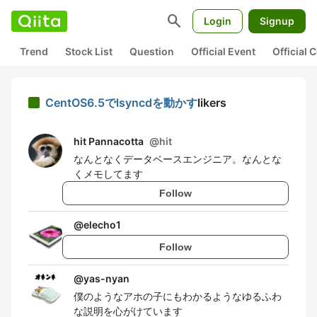
search
Login
Signup
Trend
Stock List
Question
Official Event
Official
CentOS6.5でlsyncdを動かす
likers
hit Pannacotta
@
hit
なんとなくデータベースエンジニア。なんとな
くメモしてます
Follow
@
elecho1
Follow
@
yas-nyan
僕のようなアホの子にもわかるようなゆるふわ
な説明を心がけています