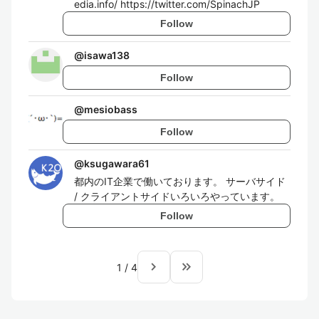
edia.info/ https://twitter.com/SpinachJP
Follow
@
isawa138
Follow
@
mesiobass
Follow
@
ksugawara61
都内のIT企業で働いております。 サーバサイド
/ クライアントサイドいろいろやっています。
Follow
navigate_next
keyboard_double_arrow_right
1
/
4