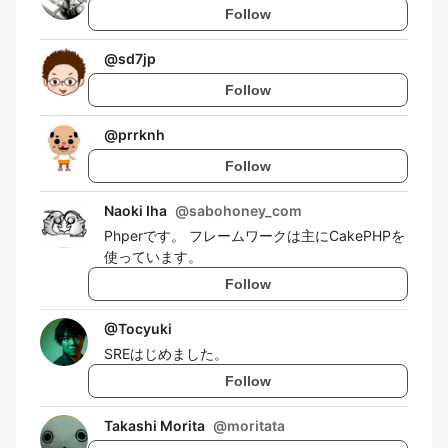
Follow
@
sd7jp
Follow
@
prrknh
Follow
Naoki Iha
@
sabohoney_com
Phperです。 フレームワークは主にCakePHPを
使っています。
Follow
@
Tocyuki
SREはじめました。
Follow
Takashi Morita
@
moritata