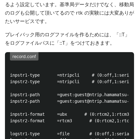
るよう設定しています。基準局データだけでなく、移動局
のログも公開して頂いてるので rtk の実験には大変ありが
たいサービスです。
プレイバック用のログファイルを作るためには、「::T」
をログファイルパスに「::T」をつけておきます。
record.conf
inpstr1-type       =ntripcli     # (0:off,1:serial,2
inpstr2-type       =ntripcli     # (0:off,1:serial,2
inpstr1-path       =guest:guest@ntrip.hamamatsu-gnss
inpstr2-path       =guest:guest@ntrip.hamamatsu-gnss
inpstr1-format     =ubx       # (0:rtcm2,1:rtcm3,2:o
inpstr2-format     =rtcm3       # (0:rtcm2,1:rtcm3,2
logstr1-type       =file        # (0:off,1:serial,2: