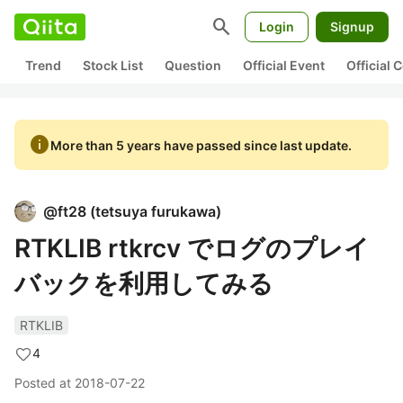
search
Login
Signup
Trend
Stock List
Question
Official Event
Official
info
More than 5 years have passed since last update.
@
ft28
(
tetsuya furukawa
)
RTKLIB rtkrcv でログのプレイ
バックを利用してみる
RTKLIB
4
Posted at
2018-07-22