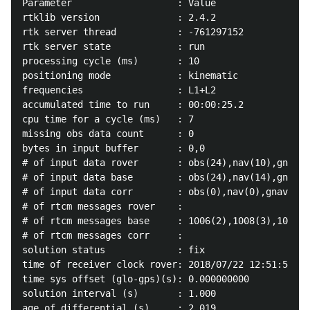
Parameter                   : Value

rtklib version              : 2.4.2

rtk server thread           : -761297152

rtk server state            : run

processing cycle (ms)       : 10

positioning mode            : kinematic

frequencies                 : L1+L2

accumulated time to run     : 00:00:25.2

cpu time for a cycle (ms)   : 7

missing obs data count      : 0

bytes in input buffer       : 0,0

# of input data rover       : obs(24),nav(10),gnav(0
# of input data base        : obs(24),nav(14),gnav(1
# of input data corr        : obs(0),nav(0),gnav(0),
# of rtcm messages rover    : 

# of rtcm messages base     : 1006(2),1008(3),1013(2
# of rtcm messages corr     : 

solution status             : fix

time of receiver clock rover: 2018/07/22 12:51:50.99
time sys offset (glo-gps)(s): 0.000000000

solution interval (s)       : 1.000

age of differential (s)     : 2.019
