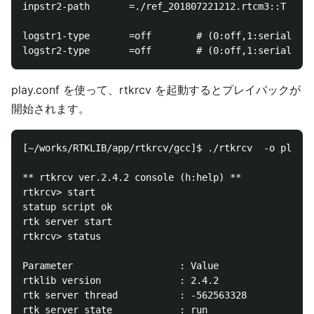
inpstr2-path       =./ref_201807221212.rtcm3::T

logstr1-type       =off        # (0:off,1:serial,2:f
play.conf を使って、rtkrcv を起動するとプレイバックが
開始されます。
[~/works/RTKLIB/app/rtkrcv/gcc]$ ./rtkrcv  -o play.c
** rtkrcv ver.2.4.2 console (h:help) **

rtkrcv> start 

statup script ok

rtk server start

rtkrcv> status 

Parameter                   : Value

rtklib version              : 2.4.2

rtk server thread           : -562563328

rtk server state            : run
