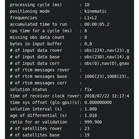
processing cycle (ms)       : 10

positioning mode            : kinematic

frequencies                 : L1+L2

accumulated time to run     : 00:00:05.2

cpu time for a cycle (ms)   : 8

missing obs data count      : 0

bytes in input buffer       : 0,0

# of input data rover       : obs(224),nav(23),gnav(
# of input data base        : obs(230),nav(14),gnav(
# of input data corr        : obs(0),nav(0),gnav(0),
# of rtcm messages rover    : 

# of rtcm messages base     : 1006(23),1008(23),1013
# of rtcm messages corr     : 

solution status             : fix

time of receiver clock rover: 2018/07/22 12:17:41.99
time sys offset (glo-gps)(s): 0.000000000

solution interval (s)       : 1.000

age of differential (s)     : 1.018

ratio for ar validation     : 999.900

# of satellites rover       : 23

# of satellites base        : 19
