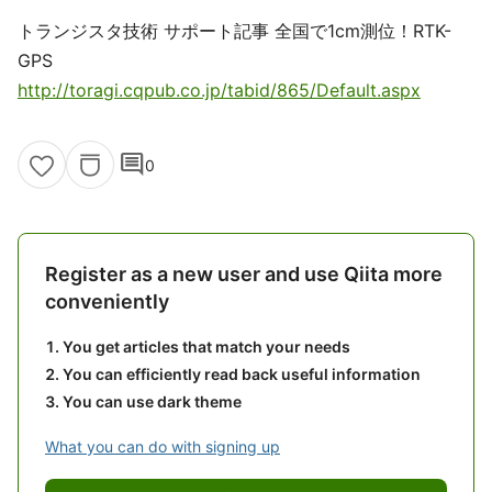
トランジスタ技術 サポート記事 全国で1cm測位！RTK-
GPS
http://toragi.cqpub.co.jp/tabid/865/Default.aspx
comment
0
Register as a new user and use Qiita more
conveniently
You get articles that match your needs
You can efficiently read back useful information
You can use dark theme
What you can do with signing up