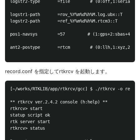
logstr2-type       =file        # (0:off,1:serial,2:
logstr1-path       =rov_%Y%m%d%h%M.log.ubx::T

logstr2-path       =ref_%Y%m%d%h%M.rtcm3::T

pos1-navsys        =57         # (1:gps+2:sbas+4:glo
ant2-postype       =rtcm        # (0:llh,1:xyz,2:sin
record.conf を指定してrtkrcv を起動します。
[~/works/RTKLIB/app/rtkrcv/gcc] $ ./rtkrcv -o record
** rtkrcv ver.2.4.2 console (h:help) **

rtkrcv> start 

statup script ok

rtk server start

rtkrcv> status 
