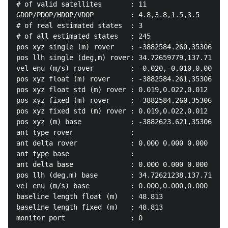
# of valid satellites       : 11

GDOP/PDOP/HDOP/VDOP         : 4.8,3.8,1.5,3.5

# of real estimated states  : 3

# of all estimated states   : 245

pos xyz single (m) rover    : -3882584.260,3530638.9
pos llh single (deg,m) rover: 34.72659779,137.718095
vel enu (m/s) rover         : -0.020,-0.010,0.009

pos xyz float (m) rover     : -3882584.261,3530638.9
pos xyz float std (m) rover : 0.019,0.022,0.012

pos xyz fixed (m) rover     : -3882584.260,3530638.9
pos xyz fixed std (m) rover : 0.019,0.022,0.012

pos xyz (m) base            : -3882623.621,3530650.3
ant type rover              : 

ant delta rover             : 0.000 0.000 0.000

ant type base               : 

ant delta base              : 0.000 0.000 0.000

pos llh (deg,m) base        : 34.72621238,137.718293
vel enu (m/s) base          : 0.000,0.000,0.000

baseline length float (m)   : 48.813

baseline length fixed (m)   : 48.813
