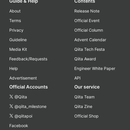
Guide & Help
Contents
About
Release Note
Terms
Official Event
Privacy
Official Column
Guideline
Advent Calendar
Media Kit
Qiita Tech Festa
Feedback/Requests
Qiita Award
Help
Engineer White Paper
Advertisement
API
Official Accounts
Our service
@Qiita
Qiita Team
@qiita_milestone
Qiita Zine
@qiitapoi
Official Shop
Facebook