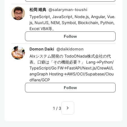
松岡 靖典
@
salaryman-toushi
TypeScript, JavaScript, Node.js, Angular, Vue.
js, NuxtJS, NEM, Symbol, Blockchain, Python,
Excel VBA等。
Follow
Domon Daiki
@
daikidomon
AIxシステム開発の TodoONada株式会社の代
表。口癖は「その機能必要？」 Lang→Python/
TypeScript/Go FW→FastAPI/Next.js/CrewAI/L
angGraph Hosting→AWS/OCI/Supabase/Clou
dflare/GCP
Follow
navigate_next
1
/
3