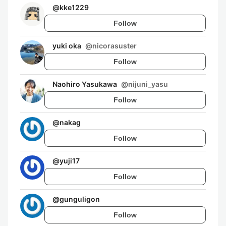
@
kke1229
Follow
yuki oka
@
nicorasuster
Follow
Naohiro Yasukawa
@
nijuni_yasu
Follow
@
nakag
Follow
@
yuji17
Follow
@
gunguligon
Follow