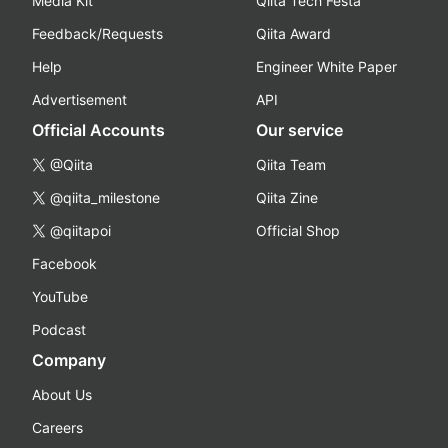
Media Kit
Qiita Tech Festa
Feedback/Requests
Qiita Award
Help
Engineer White Paper
Advertisement
API
Official Accounts
Our service
@Qiita
Qiita Team
@qiita_milestone
Qiita Zine
@qiitapoi
Official Shop
Facebook
YouTube
Podcast
Company
About Us
Careers