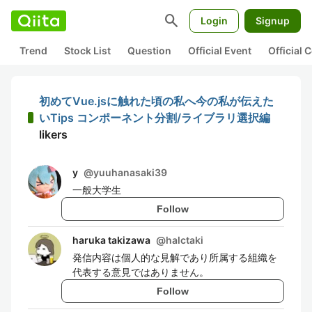
search
Login
Signup
Trend
Stock List
Question
Official Event
Official
初めてVue.jsに触れた頃の私へ今の私が伝えた
いTips コンポーネント分割/ライブラリ選択編
likers
y
@
yuuhanasaki39
一般大学生
Follow
haruka takizawa
@
halctaki
発信内容は個人的な見解であり所属する組織を
代表する意見ではありません。
Follow