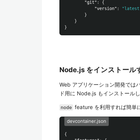
"git"
:
{
"version"
:
"latest
}
}
}
Node.js をインストール
Web アプリケーション開発で
ド用に Node.js もインスト
feature を利用すれ
node
devcontainer.json
{