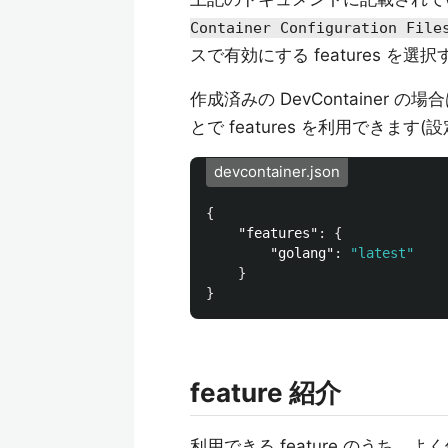
Container Configuration File
スで有効にする features 
作成済みの DevContainer の場
とで features を利用できます(設定
devcontainer.json
{
"features"
:
{
"golang"
:
"latest"
}
}
feature 紹介
利用できる feature のうち