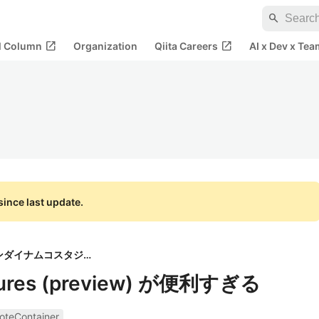
search
open_in_new
open_in_new
al Column
Organization
Qiita Careers
AI x Dev x Tea
ince last update.
株式会社バンダイナムコスタジオ
atures (preview) が便利すぎる
oteContainer