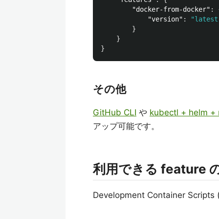
"docker-from-docker"
:
"version"
:
"latest
}
}
}
その他
GitHub CLI
や
kubectl + helm +
アップ可能です。
利用できる feature
Development Container S