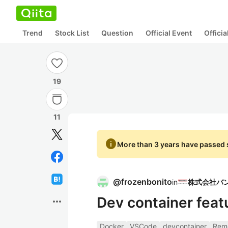
Trend
Stock List
Question
Official Event
Offici
19
11
info
More than 3 years have passed s
@
frozenbonito
in
Dev container fe
more_horiz
Docker
VSCode
devcontainer
Rem