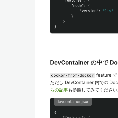
"features"
:
{
"node"
:
{
"version"
:
"lts"
}
}
}
DevContainer の中で
featur
docker-from-docker
ただし DevContainer 内での
らの記事
も参照してみてください
devcontainer.json
{
"features"
:
{