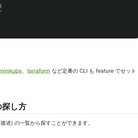
{
"
 minikube
、
terraform
など定番の CLI も feature でセット
 の探し方
cripts (後述) の一覧から探すことができます。