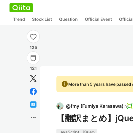
Trend
Stock List
Question
Official Event
Offici
125
121
info
More than 5 years have passed s
@
fmy
(
Fumiya Karasawa
)
in
【翻訳まとめ】jQuer
more_horiz
JavaScript
jQuery