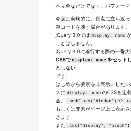
不完全なだけでなく、パフォーマ
今回は実験的に、原点に立ち返っ
存コードを壊す場合があります。
jQuery 3.0では
display: none
ことはしません。
jQuery 3.0に移行する際の一
CSSで
をセット
display: none
としない
です。
はじめから要素を非表示にしたい場
スに
のCSSを定
display: none
合、
や
.addClass("hidden")
.r
もしくは要素がページ上に表示さ
きます。
また
.css("display", "block")