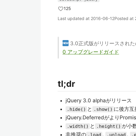
125
Last updated at
2016-06-12
Posted at
3.0正式版がリリースされ
0 アップグレードガイド
tl;dr
jQuery 3.0 alphaがリリース
と
に後方互
.hide()
.show()
jQuery.DeferredがよりProm
と
が小
.width()
.height()
非推奨の
,
,
.load
.unload
.