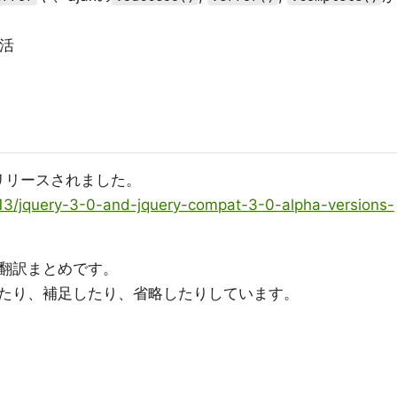
活
lphaがリリースされました。
/13/jquery-3-0-and-jquery-compat-3-0-alpha-versions-
翻訳まとめです。
たり、補足したり、省略したりしています。