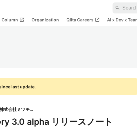
search
open_in_new
open_in_new
al Column
Organization
Qiita Careers
AI x Dev x Tea
ince last update.
株式会社ミツモア
y 3.0 alpha リリースノート