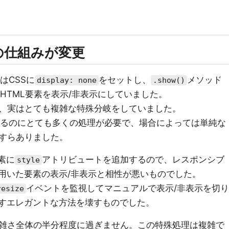
の仕組みが変更
はCSSに
をセットし、
メソッド
display: none
.show()
HTML要素を表示/非表示にしていました。
、実はとても複雑な特殊分岐をしていました。
るのにとても多くの処理が必要で、場合によっては単純な
すらありました。
素に
アトリビュートを追加するので、レスポンシブ
style
を用いた要素の表示/非表示と相性が悪いものでした。
イベントを監視してマニュアルで表示/非表示を切り
resize
指すエレガントな方法を壊すものでした。
雑さ全体の半分程度に過ぎません。この特殊処理は複雑で