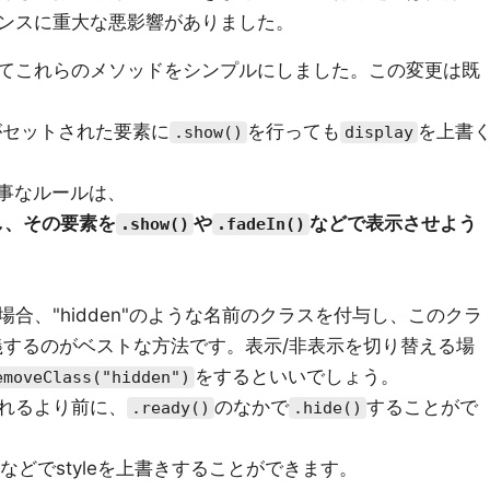
ンスに重大な悪影響がありました。
てこれらのメソッドをシンプルにしました。この変更は既
がセットされた要素に
を行っても
を上書
.show()
display
番大事なルールは、
し、その要素を
や
などで表示させよう
.show()
.fadeIn()
合、"hidden"のような名前のクラスを付与し、このクラ
義するのがベストな方法です。表示/非表示を切り替える場
をするといいでしょう。
emoveClass("hidden")
れるより前に、
のなかで
することがで
.ready()
.hide()
などでstyleを上書きすることができます。