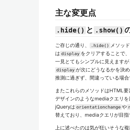
主な変更点
と
.hide()
.show()
ご存じの通り、
メソッド
.hide()
は
をクリアすることで、
display
一見とてもシンプルに見えますが
が次にどうなるかを決め
display
推測に過ぎず、間違っている場合
またこれらのメソッドはHTML要
デザインのようなmediaクエリ
jQueryは
や
orientationchange
替えており、mediaクエリが目
上に述べたのは気が狂いそうな複