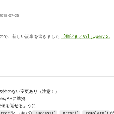
2015-07-25
たので、新しい記事を書きました
【翻訳まとめ】jQuery 3.
換性のない変更あり（注意！）
ises/A+に準拠
数値を返せるように
や、ajaxの
,
,
が
error
.success()
.error()
.complete()