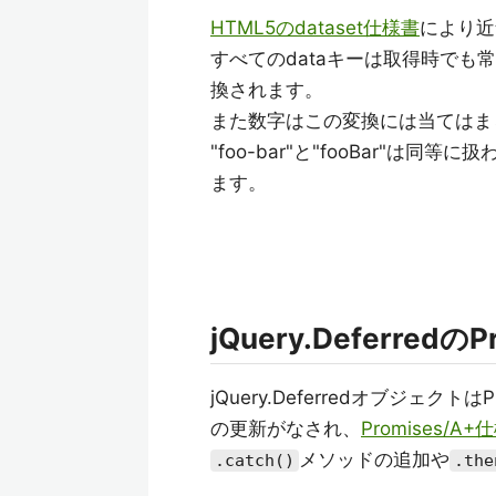
HTML5のdataset仕様書
により近
すべてのdataキーは取得時でも常に
換されます。
また数字はこの変換には当てはま
"foo-bar"と"fooBar"は同等
ます。
jQuery.Deferre
jQuery.DeferredオブジェクトはP
の更新がなされ、
Promises/
メソッドの追加や
.catch()
.the