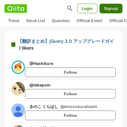
search
Login
Signup
Trend
Stock List
Question
Official Event
Official
【翻訳まとめ】jQuery 3.0 アップグレードガイ
ド
likers
@
Hashikure
Follow
@
takapom
Follow
きのこ くらはし
@
kinocokurahashi
Follow