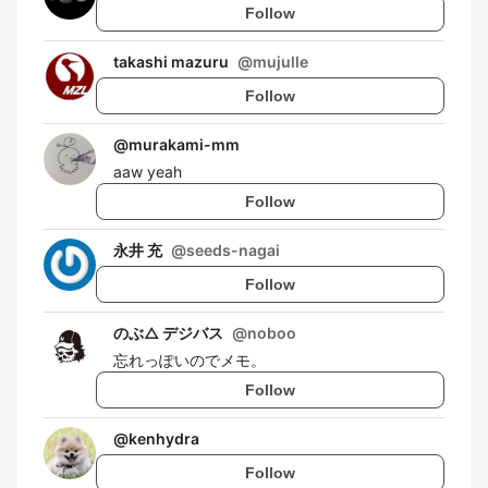
Follow
takashi mazuru
@
mujulle
Follow
@
murakami-mm
aaw yeah
Follow
永井 充
@
seeds-nagai
Follow
のぶ△ デジバス
@
noboo
忘れっぽいのでメモ。
Follow
@
kenhydra
Follow