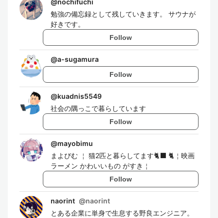
@
nochifuchi
勉強の備忘録として残していきます。 サウナが
好きです。
Follow
@
a-sugamura
Follow
@
kuadnis5549
社会の隅っこで暮らしています
Follow
@
mayobimu
まよびむ ￤ 猫2匹と暮らしてます🐈‍⬛ 🐈￤映画
ラーメン かわいいもの がすき￤
Follow
naorint
@
naorint
とある企業に単身で生息する野良エンジニア。