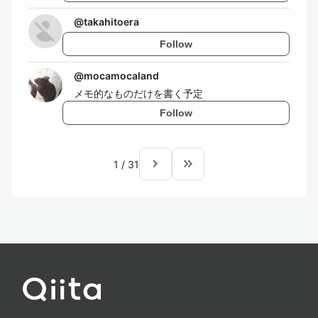
@
takahitoera
Follow
@
mocamocaland
メモ的なものだけを書く予定
Follow
navigate_next
keyboard_double_arrow_right
1
/
31