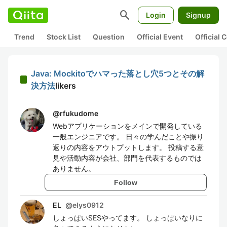
search
Login
Signup
Trend
Stock List
Question
Official Event
Official
Java: Mockitoでハマった落とし穴5つとその解
決方法
likers
@
rfukudome
Webアプリケーションをメインで開発している
一般エンジニアです。 日々の学んだことや振り
返りの内容をアウトプットします。 投稿する意
見や活動内容が会社、部門を代表するものでは
ありません。
Follow
EL
@
elys0912
しょっぱいSESやってます。 しょっぱいなりに