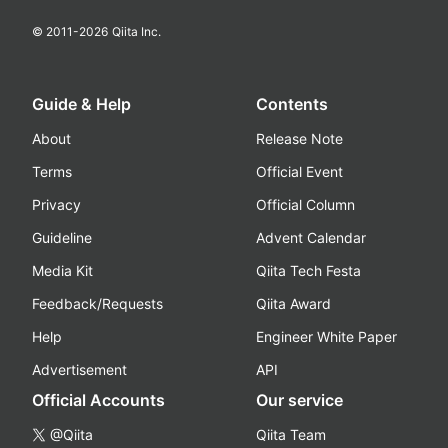
© 2011-
2026
Qiita Inc.
Guide & Help
Contents
About
Release Note
Terms
Official Event
Privacy
Official Column
Guideline
Advent Calendar
Media Kit
Qiita Tech Festa
Feedback/Requests
Qiita Award
Help
Engineer White Paper
Advertisement
API
Official Accounts
Our service
@Qiita
Qiita Team