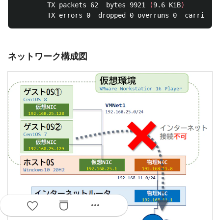
        TX packets 62  bytes 9921 
(
9.6 KiB
)
ネットワーク構成図
more_horiz