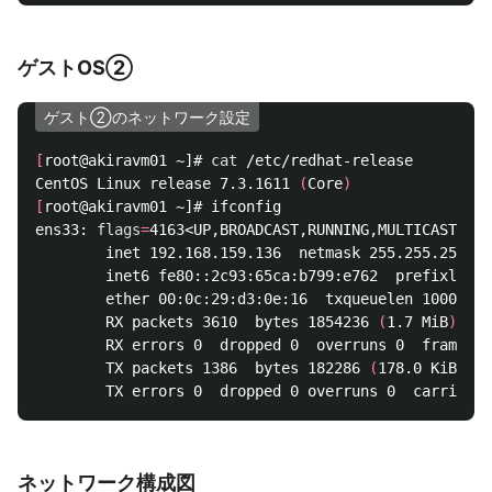
ゲストOS②
ゲスト②のネットワーク設定
[
root@akiravm01 ~]# 
cat
 /etc/redhat-release

CentOS Linux release 7.3.1611 
(
Core
)
[
root@akiravm01 ~]# ifconfig

ens33: 
flags
=
4163<UP,BROADCAST,RUNNING,MULTICAST>  m
        inet 192.168.159.136  netmask 255.255.255.0 
        inet6 fe80::2c93:65ca:b799:e762  prefixlen 6
        ether 00:0c:29:d3:0e:16  txqueuelen 1000  
(
E
        RX packets 3610  bytes 1854236 
(
1.7 MiB
)
        RX errors 0  dropped 0  overruns 0  frame 0

        TX packets 1386  bytes 182286 
(
178.0 KiB
)
ネットワーク構成図