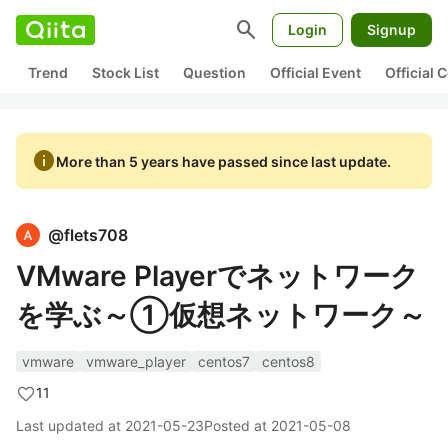
search
Login
Signup
Trend
Stock List
Question
Official Event
Official
info
More than 5 years have passed since last update.
@
flets708
VMware Playerでネットワーク
を学ぶ～①仮想ネットワーク～
vmware
vmware_player
centos7
centos8
11
Last updated at
2021-05-23
Posted at
2021-05-08