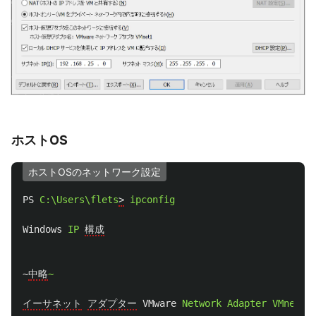
ホストOS
ホストOSのネットワーク設定
PS
C:\Users\flets
>
ipconfig
Windows
IP
構成
~
中略
~
イーサネット
アダプター
VMware
Network
Adapter
VMnet1: