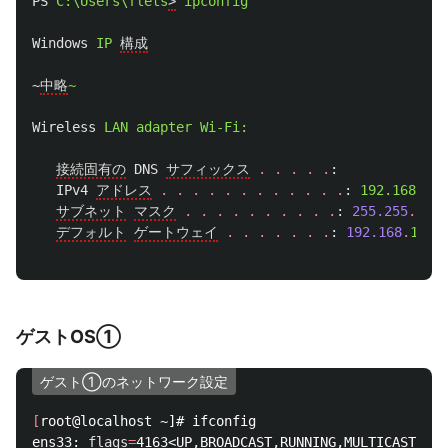
PS
C:\Users\flets
>
ipconfig
Windows
IP
構成
~
中略
~
Wireless
LAN
adapter
Wi-Fi:
接続固有の
DNS
サフィックス
.
.
.
.
.
:
IPv4
アドレス
.
.
.
.
.
.
.
.
.
.
.
.
:
192.168.11.
サブネット
マスク
.
.
.
.
.
.
.
.
.
.
:
255.255
.
255
.
デフォルト
ゲートウェイ
.
.
.
.
.
.
.
:
192.168
.
11
.
1
ゲストOS①
ゲスト①のネットワーク設定
[
root@localhost ~]# ifconfig

ens33: 
flags
=
4163<UP,BROADCAST,RUNNING,MULTICAST>  m