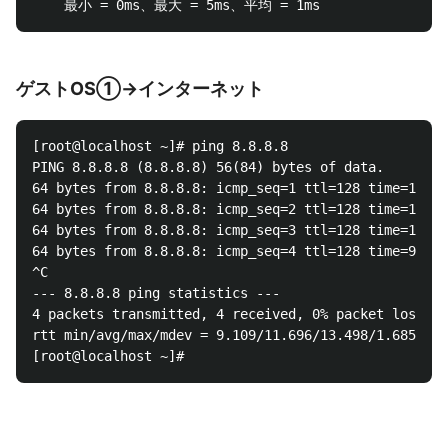
ゲストOS①→インターネット
[root@localhost ~]# ping 8.8.8.8

PING 8.8.8.8 (8.8.8.8) 56(84) bytes of data.

64 bytes from 8.8.8.8: icmp_seq=1 ttl=128 time=11.4 
64 bytes from 8.8.8.8: icmp_seq=2 ttl=128 time=12.8 
64 bytes from 8.8.8.8: icmp_seq=3 ttl=128 time=13.5 
64 bytes from 8.8.8.8: icmp_seq=4 ttl=128 time=9.11 
^C

--- 8.8.8.8 ping statistics ---

4 packets transmitted, 4 received, 0% packet loss, t
rtt min/avg/max/mdev = 9.109/11.696/13.498/1.685 ms
