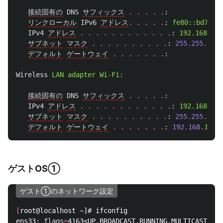
接続固有の
DNS
サフィックス
.
.
.
.
.
:
リンクローカル
IPv6
アドレス
.
.
.
.
.
:
fe80::bd7f:1
IPv4
アドレス
.
.
.
.
.
.
.
.
.
.
.
.
:
192.168.25.
サブネット
マスク
.
.
.
.
.
.
.
.
.
.
:
255.255
.
255
.
デフォルト
ゲートウェイ
.
.
.
.
.
.
.
:
Wireless
LAN
adapter
Wi-Fi:
接続固有の
DNS
サフィックス
.
.
.
.
.
:
IPv4
アドレス
.
.
.
.
.
.
.
.
.
.
.
.
:
192.168.11.
サブネット
マスク
.
.
.
.
.
.
.
.
.
.
:
255.255
.
255
.
デフォルト
ゲートウェイ
.
.
.
.
.
.
.
:
192.168
.
11
.
1
ゲストOS①
ゲスト①のネットワーク設定
[
root@localhost ~]# ifconfig

ens33: 
flags
=
4163<UP,BROADCAST,RUNNING,MULTICAST>  m