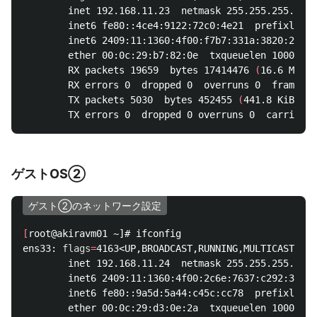
        inet 192.168.11.23  netmask 255.255.255.0  b
        inet6 fe80::4ce4:9122:72c0:4e21  prefixlen 6
        inet6 2409:11:1360:4f00:f7b7:331a:3820:2c42 
        ether 00:0c:29:b7:82:0e  txqueuelen 1000  
(
E
        RX packets 19659  bytes 17414476 
(
16.6 MiB
)
        RX errors 0  dropped 0  overruns 0  frame 0

        TX packets 5030  bytes 452455 
(
441.8 KiB
)
ゲストOS②
ゲスト②のネットワーク設定
[
root@akiravm01 ~]# ifconfig

ens33: 
flags
=
4163<UP,BROADCAST,RUNNING,MULTICAST>  m
        inet 192.168.11.24  netmask 255.255.255.0  b
        inet6 2409:11:1360:4f00:2c6e:7637:c292:38a  
        inet6 fe80::9a5d:5a44:c45c:cc78  prefixlen 6
        ether 00:0c:29:d3:0e:2a  txqueuelen 1000  
(
E