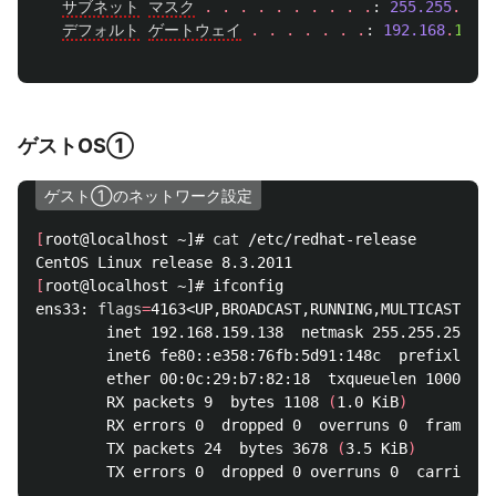
サブネット
マスク
.
.
.
.
.
.
.
.
.
.
:
255.255
.
255
.
デフォルト
ゲートウェイ
.
.
.
.
.
.
.
:
192.168
.
11
.
1
ゲストOS①
ゲスト①のネットワーク設定
[
root@localhost ~]# 
cat
 /etc/redhat-release

[
root@localhost ~]# ifconfig

ens33: 
flags
=
4163<UP,BROADCAST,RUNNING,MULTICAST>  m
        inet 192.168.159.138  netmask 255.255.255.0 
        inet6 fe80::e358:76fb:5d91:148c  prefixlen 6
        ether 00:0c:29:b7:82:18  txqueuelen 1000  
(
E
        RX packets 9  bytes 1108 
(
1.0 KiB
)
        RX errors 0  dropped 0  overruns 0  frame 0

        TX packets 24  bytes 3678 
(
3.5 KiB
)