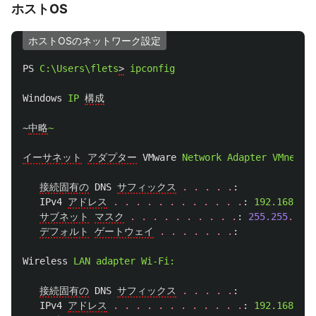
ホストOS
ホストOSのネットワーク設定
PS
C:\Users\flets
>
ipconfig
Windows
IP
構成
~
中略
~
イーサネット
アダプター
VMware
Network
Adapter
VMnet8:
接続固有の
DNS
サフィックス
.
.
.
.
.
:
IPv4
アドレス
.
.
.
.
.
.
.
.
.
.
.
.
:
192.168.159
サブネット
マスク
.
.
.
.
.
.
.
.
.
.
:
255.255
.
255
.
デフォルト
ゲートウェイ
.
.
.
.
.
.
.
:
Wireless
LAN
adapter
Wi-Fi:
接続固有の
DNS
サフィックス
.
.
.
.
.
:
IPv4
アドレス
.
.
.
.
.
.
.
.
.
.
.
.
:
192.168.11.