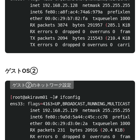
        inet 192.168.25.128  netmask 255.255.255.0  
        inet6 fe80::a8f:ac4:74a6:979a  prefixlen 64 
        ether 00:0c:29:b7:82:fa  txqueuelen 1000  
(
E
        RX packets 3874  bytes 291957 
(
285.1 KiB
)
        RX errors 0  dropped 0  overruns 0  frame 0

        TX packets 2094  bytes 215543 
(
210.4 KiB
)
ゲストOS②
ゲスト②のネットワーク設定
[
root@akiravm01 ~]# ifconfig

ens33: 
flags
=
4163<UP,BROADCAST,RUNNING,MULTICAST>  m
        inet 192.168.25.129  netmask 255.255.255.0  
        inet6 fe80::9a5d:5a44:c45c:cc78  prefixlen 6
        ether 00:0c:29:d3:0e:2a  txqueuelen 1000  
(
E
        RX packets 231  bytes 20916 
(
20.4 KiB
)
        RX errors 0  dropped 0  overruns 0  frame 0
