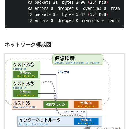
        RX packets 21  bytes 2496 
(
2.4 KiB
)
        RX errors 0  dropped 0  overruns 0  frame 0

        TX packets 35  bytes 5547 
(
5.4 KiB
)
ネットワーク構成図