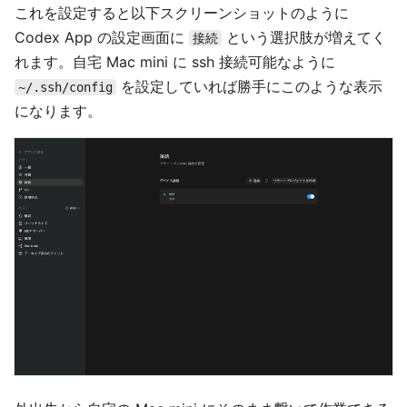
これを設定すると以下スクリーンショットのように
Codex App の設定画面に
という選択肢が増えてく
接続
れます。自宅 Mac mini に ssh 接続可能なように
を設定していれば勝手にこのような表示
~/.ssh/config
になります。