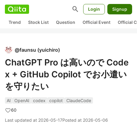
search
Login
Signup
Trend
Stock List
Question
Official Event
Official
@
faunsu
(
yuichiro
)
ChatGPT Pro は高いので Code
x + GitHub Copilot でお小遣い
を守りたい
AI
OpenAI
codex
copilot
ClaudeCode
60
Last updated at
2026-05-17
Posted at
2026-05-06