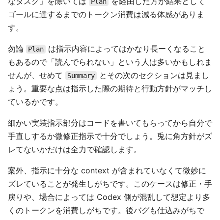
なタスク」を除いては
を経由した方が結果として
Plan
ゴールに達するまでのトークン消費は減る体感がありま
す。
勿論
は指示内容によってはかなり長ーくなること
Plan
もあるので「読んでられない」という人は多いかもしれま
せんが、せめて
とその次のセクションは見まし
Summary
ょう。重要な点は指示した際の期待と行動方針がマッチし
ているかです。
細かい実装指示部分はコードを書いてもらってから自分で
手直しするか微修正指示で十分でしょう。兎に角方針がズ
レてないかだけは全力で確認します。
案外、指示に十分な context が含まれていなくて微妙に
ズレていることが発生しがちです。このケースは修正・手
戻りや、場合によっては Codex 側が混乱して想定より多
くのトークンを消費しがちです。後バグも仕込みがちで