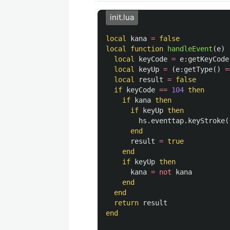
init.lua
local
kana
=
false
local
function
handleEvent
(
e
)
local
keyCode
=
e
:
getKeyCode
local
keyUp
=
(
e
:
getType
()
=
local
result
=
false
if
keyCode
==
104
then
if
kana
then
if
keyUp
then
hs
.
eventtap
.
keyStroke
(
end
result
=
true
end
if
keyUp
then
kana
=
not
kana
end
end
return
result
end