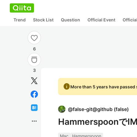
Trend
Stock List
Question
Official Event
Offici
6
3
info
More than 5 years have passed s
@
false-git@github
(
false
)
HammerspoonでI
more_horiz
Mac
Hammerspoon