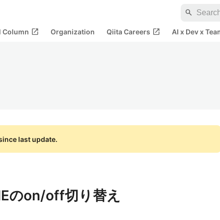
search
open_in_new
open_in_new
al Column
Organization
Qiita Careers
AI x Dev x Tea
ince last update.
MEのon/off切り替え