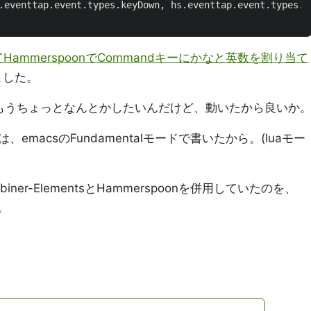
.
eventtap
.
event
.
types
.
keyDown
,
hs
.
eventtap
.
event
.
types
.
k
してHammerspoonでCommandキーにかなと英数を割り当て
ました。
、もうちょっとなんとかしたいんだけど、動いたから良いか
macsのFundamentalモードで書いたから。(luaモー
ner-ElementsとHammerspoonを併用していたのを、
。