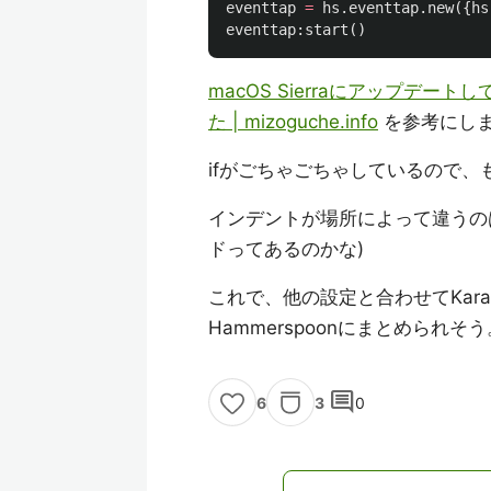
eventtap
=
hs
.
eventtap
.
new
({
hs
eventtap
:
start
()
macOS Sierraにアップデート
た | mizoguche.info
を参考にし
ifがごちゃごちゃしているので
インデントが場所によって違うのは、e
ドってあるのかな)
これで、他の設定と合わせてKarabi
Hammerspoonにまとめられそう
comment
3
0
6