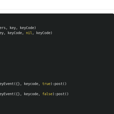
ers
,
key
,
keyCode
)
ey
,
keyCode
,
nil
,
keyCode
)
eyEvent
({},
keycode
,
true
):
post
()
eyEvent
({},
keycode
,
false
):
post
()