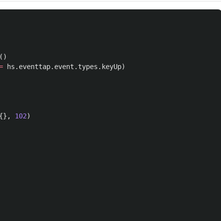
()
=
hs
.
eventtap
.
event
.
types
.
keyUp
)
{},
102
)