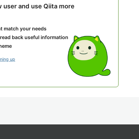
w user and use Qiita more
hat match your needs
 read back useful information
theme
gning up