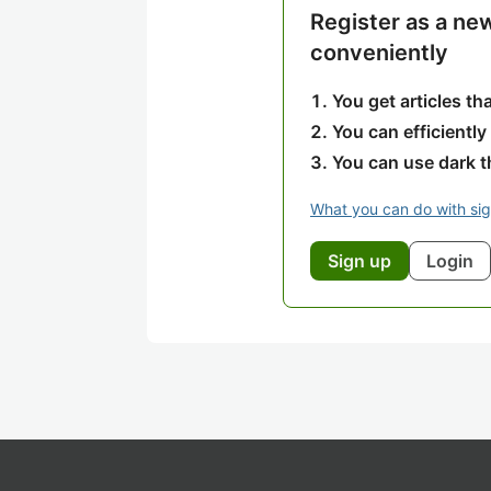
Register as a ne
conveniently
You get articles t
You can efficiently
You can use dark 
What you can do with si
Sign up
Login