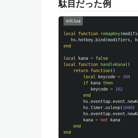
駄目だった例
init.lua
local
function
remapKey
(
modifi
hs
.
hotkey
.
bind
(
modifiers
,
k
end
local
kana
=
false
local
function
handleKana
()
return
function
()
local
keycode
=
104
if
kana
then
keycode
=
102
end
hs
.
eventtap
.
event
.
newK
hs
.
timer
.
usleep
(
1000
)
hs
.
eventtap
.
event
.
newK
kana
=
not
kana
end
end