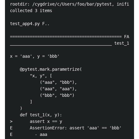
rootdir: /cygdrive/c/Users/foo/bar/pytest, inifile:

collected 3 items

test_app4.py F..                                    
============================================= FAILUR
_________________________________________ test_1[aaa
x = 'aaa', y = 'bbb'

    @pytest.mark.parametrize(

        "x, y", [

            ("aaa", "bbb"),

            ("aaa", "aaa"),

            ("bbb", "bbb")

        ]

    )

    def test_1(x, y):

>       assert x == y

E       AssertionError: assert 'aaa' == 'bbb'

E         - aaa
