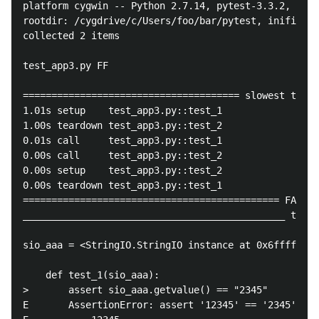
platform cygwin -- Python 2.7.14, pytest-3.3.2, py-1
rootdir: /cygdrive/c/Users/foo/bar/pytest, inifile:

collected 2 items

test_app3.py FF                                     
====================================== slowest test 
1.01s setup    test_app3.py::test_1

1.00s teardown test_app3.py::test_2

0.01s call     test_app3.py::test_1

0.00s call     test_app3.py::test_2

0.00s setup    test_app3.py::test_2

0.00s teardown test_app3.py::test_1

============================================= FAILUR
______________________________________________ test_
sio_aaa = <StringIO.StringIO instance at 0x6ffff16b2
    def test_1(sio_aaa):

>       assert sio_aaa.getvalue() == "2345"

E       AssertionError: assert '12345' == '2345'
