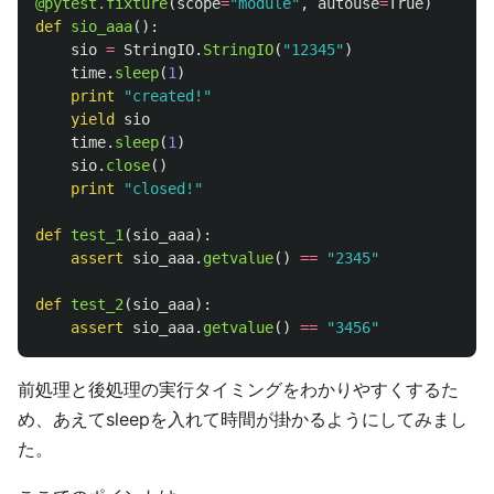
@pytest.fixture
(
scope
=
"
module
"
,
autouse
=
True
)
def
sio_aaa
():
sio
=
StringIO
.
StringIO
(
"
12345
"
)
time
.
sleep
(
1
)
print
"
created!
"
yield
sio
time
.
sleep
(
1
)
sio
.
close
()
print
"
closed!
"
def
test_1
(
sio_aaa
):
assert
sio_aaa
.
getvalue
()
==
"
2345
"
def
test_2
(
sio_aaa
):
assert
sio_aaa
.
getvalue
()
==
"
3456
"
前処理と後処理の実行タイミングをわかりやすくするた
め、あえてsleepを入れて時間が掛かるようにしてみまし
た。