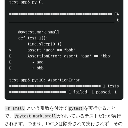
test_app5.py F.                                     
============================================= FAILUR
______________________________________________ test_
    @pytest.mark.small

    def test_1():

        time.sleep(0.1)

>       assert "aaa" == "bbb"

E       AssertionError: assert 'aaa' == 'bbb'

E         - aaa

E         + bbb

test_app5.py:10: AssertionError

======================================== 1 tests des
という引数を付けて
を実行すること
-m small
pytest
で、
が付いているテストだけが実行
@pytest.mark.small
されます。つまり、test_3は除外されて実行されず、その