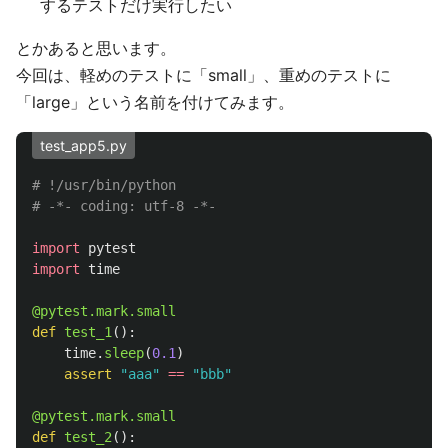
するテストだけ実行したい
とかあると思います。
今回は、軽めのテストに「small」、重めのテストに
「large」という名前を付けてみます。
test_app5.py
# !/usr/bin/python

import
pytest
import
time
@pytest.mark.small
def
test_1
():
time
.
sleep
(
0.1
)
assert
"
aaa
"
==
"
bbb
"
@pytest.mark.small
def
test_2
():