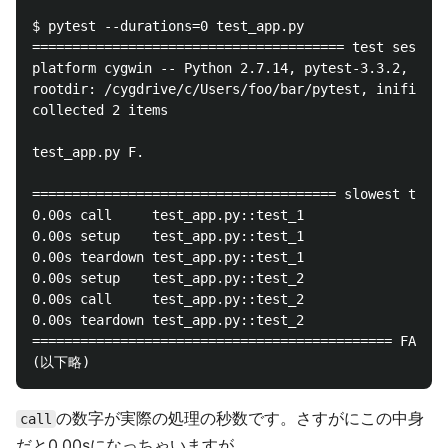
$ pytest --durations=0 test_app.py

======================================= test session
platform cygwin -- Python 2.7.14, pytest-3.3.2, py-1
rootdir: /cygdrive/c/Users/foo/bar/pytest, inifile:

collected 2 items

test_app.py F.                                      
====================================== slowest test 
0.00s call     test_app.py::test_1

0.00s setup    test_app.py::test_1

0.00s teardown test_app.py::test_1

0.00s setup    test_app.py::test_2

0.00s call     test_app.py::test_2

0.00s teardown test_app.py::test_2

============================================= FAILUR
の数字が実際の処理の秒数です。さすがにこの中身
call
だと0.00sになっちゃいますが…。