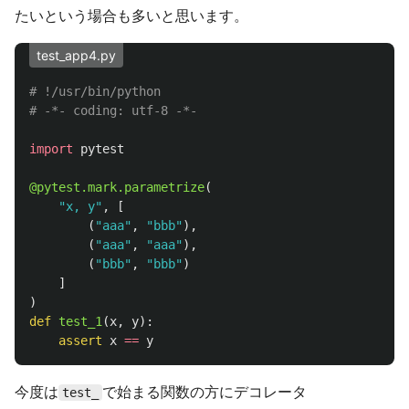
たいという場合も多いと思います。
test_app4.py
# !/usr/bin/python

import
pytest
@pytest.mark.parametrize
(
"
x, y
"
,
[
(
"
aaa
"
,
"
bbb
"
),
(
"
aaa
"
,
"
aaa
"
),
(
"
bbb
"
,
"
bbb
"
)
]
)
def
test_1
(
x
,
y
):
assert
x
==
y
今度は
で始まる関数の方にデコレータ
test_