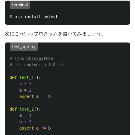
terminal
次にこういうプログラムを書いてみましょう。
test_app.py
# !/usr/bin/python

def
test_1
():
a
=
1
b
=
2
assert
a
==
b
def
test_2
():
a
=
1
b
=
2
assert
a
!=
b