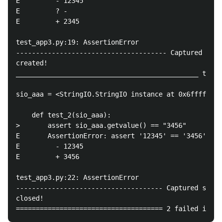
E         - 12345

E         ? -

E         + 2345

test_app3.py:19: AssertionError

-------------------------------------- Captured stdo
created!

______________________________________________ test_
sio_aaa = <StringIO.StringIO instance at 0x6ffff16b2
    def test_2(sio_aaa):

>       assert sio_aaa.getvalue() == "3456"

E       AssertionError: assert '12345' == '3456'

E         - 12345

E         + 3456

test_app3.py:22: AssertionError

------------------------------------- Captured stdou
closed!
