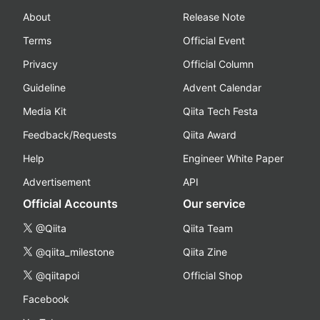
About
Release Note
Terms
Official Event
Privacy
Official Column
Guideline
Advent Calendar
Media Kit
Qiita Tech Festa
Feedback/Requests
Qiita Award
Help
Engineer White Paper
Advertisement
API
Official Accounts
Our service
@Qiita
Qiita Team
@qiita_milestone
Qiita Zine
@qiitapoi
Official Shop
Facebook