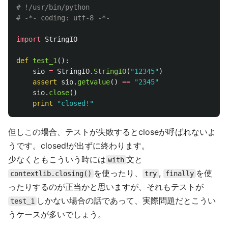
# !/usr/bin/python

import
StringIO
def
test_1
():
sio
=
StringIO
.
StringIO
(
"
12345
"
)
assert
sio
.
getvalue
()
==
"
2345
"
sio
.
close
()
print
"
closed!
"
但しこの場合、テストが失敗するとcloseが呼ばれないよ
うです。closed!が出ずに終わります。
少なくともこういう時には
文と
with
を使ったり、
,
を使
contextlib.closing()
try
finally
ったりするのが正当かと思いますが、それもテストが
しかない場合の話であって、実際問題だとこうい
test_1
うケースが多いでしょう。