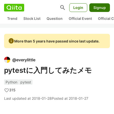
search
Login
Signup
Trend
Stock List
Question
Official Event
Official
info
More than 5 years have passed since last update.
@
everylittle
pytestに入門してみたメモ
Python
pytest
315
Last updated at
2018-01-28
Posted at
2018-01-27