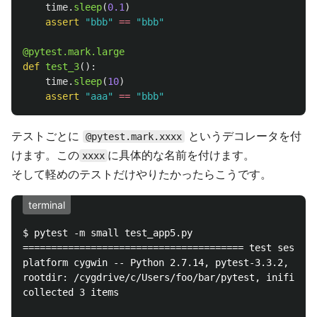
time
.
sleep
(
0.1
)
assert
"
bbb
"
==
"
bbb
"
@pytest.mark.large
def
test_3
():
time
.
sleep
(
10
)
assert
"
aaa
"
==
"
bbb
"
テストごとに
というデコレータを付
@pytest.mark.xxxx
けます。この
に具体的な名前を付けます。
xxxx
そして軽めのテストだけやりたかったらこうです。
terminal
$ pytest -m small test_app5.py

======================================= test session
platform cygwin -- Python 2.7.14, pytest-3.3.2, py-1
rootdir: /cygdrive/c/Users/foo/bar/pytest, inifile:

collected 3 items
