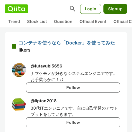
search
Login
Signup
Trend
Stock List
Question
Official Event
Official
コンテナを使うなら「Docker」を使ってみた
likers
@
futayubi5656
ナマケモノが好きなシステムエンジニアです。
お手柔らかに！ﾉｼ
Follow
@
lipton2018
30代ITエンジニアです。主に自己学習のアウト
プットをしていきます。
Follow