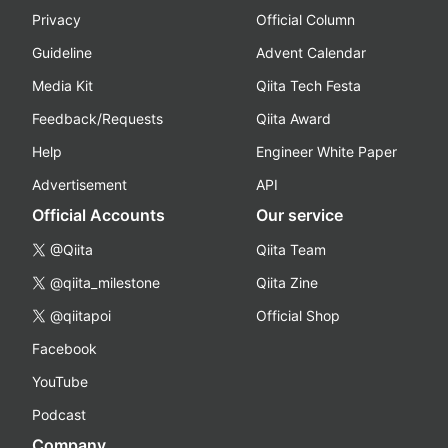
Privacy
Official Column
Guideline
Advent Calendar
Media Kit
Qiita Tech Festa
Feedback/Requests
Qiita Award
Help
Engineer White Paper
Advertisement
API
Official Accounts
Our service
@Qiita
Qiita Team
@qiita_milestone
Qiita Zine
@qiitapoi
Official Shop
Facebook
YouTube
Podcast
Company