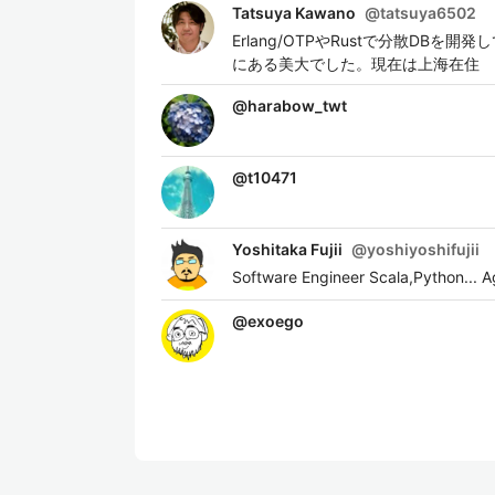
Tatsuya Kawano
@
tatsuya6502
Erlang/OTPやRustで分散D
にある美大でした。現在は上海在住
@
harabow_twt
@
t10471
Yoshitaka Fujii
@
yoshiyoshifujii
Software Engineer Scala,Pytho
@
exoego