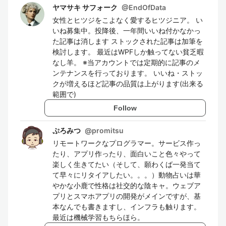
ヤマサキ サフォーク
@
EndOfData
女性とヒツジをこよなく愛するヒツジニア。 い
いね募集中。投降後、一年間いいね付かなかっ
た記事は消します ストックされた記事は加筆を
検討します。 最近はWPFしか触ってない貧乏暇
なし羊。 ※当アカウントでは定期的に記事のメ
ンテナンスを行っております。 いいね・ストッ
クが増えるほど記事の品質は上がります(出来る
範囲で)
Follow
ぷろみつ
@
promitsu
リモートワークなプログラマー。サービス作っ
たり、アプリ作ったり、面白いこと色々やって
楽しく生きてたい（そして、願わくば一発当て
て早々にリタイアしたい。。。）動物占いは華
やかな小鹿で性格は社交的な陰キャ。ウェブア
プリとスマホアプリの開発がメインですが、基
本なんでも書きますし、インフラも触ります。
最近は機械学習もちらほら。