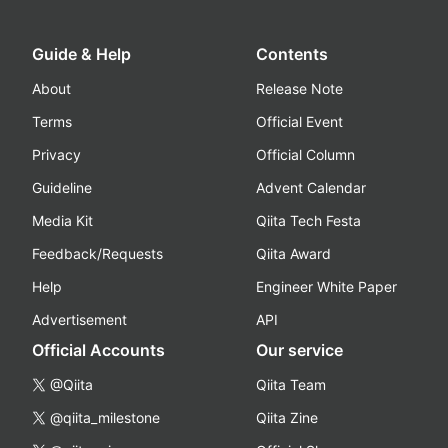
Guide & Help
Contents
About
Release Note
Terms
Official Event
Privacy
Official Column
Guideline
Advent Calendar
Media Kit
Qiita Tech Festa
Feedback/Requests
Qiita Award
Help
Engineer White Paper
Advertisement
API
Official Accounts
Our service
@Qiita
Qiita Team
@qiita_milestone
Qiita Zine