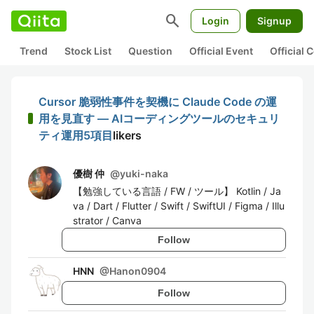
search
Login
Signup
Trend
Stock List
Question
Official Event
Official
Cursor 脆弱性事件を契機に Claude Code の運
用を見直す — AIコーディングツールのセキュリ
ティ運用5項目
likers
優樹 仲
@
yuki-naka
【勉強している言語 / FW / ツール】 Kotlin / Ja
va / Dart / Flutter / Swift / SwiftUI / Figma / Illu
strator / Canva
Follow
HNN
@
Hanon0904
Follow