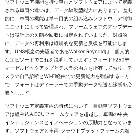
ソフトウェア機能を持つ車両とソフトウェアによって定義
される車両の違いは、データ駆動型能力にあります。歴史
的に、車両の機能は単一目的の組み込みソフトウェア制御
ユニットによって管理され、ファームウェアのアップデー
トは設計上の欠陥や回収に限定されていました。対照的
に、データの再利用は継続的な更新と反復を可能にしま
す。UNS概念の先駆者であるWalker Reynoldは、個人的
なエピソードでこれを説明しています：フォードF250デ
ィーゼルピックアップとテスラの両方を所有しており、テ
スラの自己診断とWi-Fi経由での更新能力を強調する一方
で、フォードはディーラーでの手動データ転送と診断を必
要とします。
ソフトウェア定義車両の時代において、自動車ソフトウェ
アは組み込みECUファームウェアを超越し、車両の中央
インテリジェンスとイノベーションの原動力となっていま
す。ソフトウェアと車両-クラウドプラットフォームの融