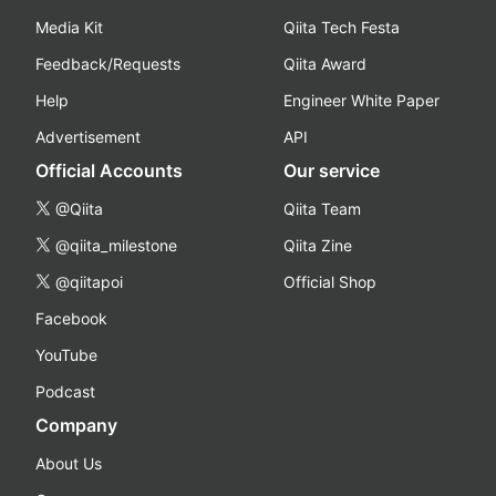
Media Kit
Qiita Tech Festa
Feedback/Requests
Qiita Award
Help
Engineer White Paper
Advertisement
API
Official Accounts
Our service
@Qiita
Qiita Team
@qiita_milestone
Qiita Zine
@qiitapoi
Official Shop
Facebook
YouTube
Podcast
Company
About Us