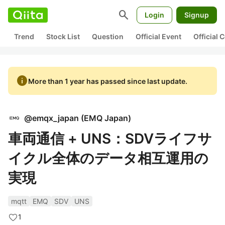
search
Login
Signup
Trend
Stock List
Question
Official Event
Official
info
More than 1 year has passed since last update.
@
emqx_japan
(
EMQ Japan
)
車両通信 + UNS：SDVライフサ
イクル全体のデータ相互運用の
実現
mqtt
EMQ
SDV
UNS
1