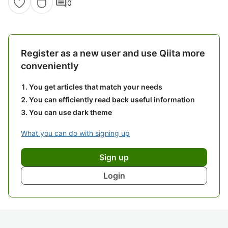
comment
0
Register as a new user and use Qiita more
conveniently
You get articles that match your needs
You can efficiently read back useful information
You can use dark theme
What you can do with signing up
Sign up
Login