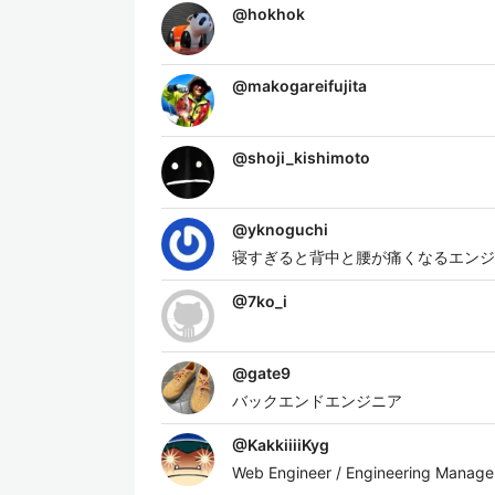
@
hokhok
@
makogareifujita
@
shoji_kishimoto
@
yknoguchi
寝すぎると背中と腰が痛くなるエンジ
@
7ko_i
@
gate9
バックエンドエンジニア
@
KakkiiiiKyg
Web Engineer / Engineering Manage