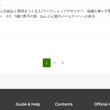
i
ると仕組みと環境をつくる人/ワークショップデザイナー。組織人事←子
ンチャー。小2、1歳の男子の母。ねんりん屋のバームクーヘンが好き。
navigate_next
1
2
Guide & Help
Contents
Official