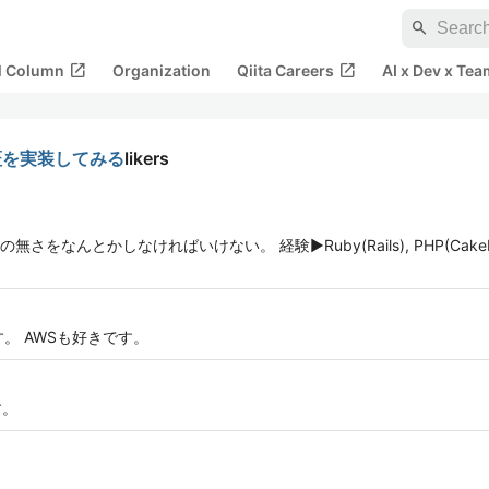
search
open_in_new
open_in_new
al Column
Organization
Qiita Careers
AI x Dev x Tea
認証を実装してみる
likers
かしなければいけない。 経験▶️Ruby(Rails), PHP(CakePHP, Lara
。 AWSも好きです。
す。