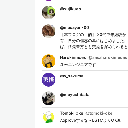
@
yujikudo
@
masayan-06
【本ブログの目的】 30代で未経験
有、自分の備忘の為にはじめました。
ば。諸先輩方とも交流を深められると
Harukimedes
@
sasaharukimedes
新米エンジニアです
@
y_sakuma
@
mayushibata
Tomoki Oke
@
tomoki-oke
ApproveするならLGTMよりOK派