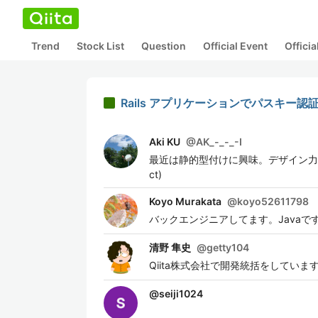
Trend
Stock List
Question
Official Event
Offici
Rails アプリケーションでパスキー
Aki KU
@
AK_-_-_-I
最近は静的型付けに興味。デザイン力の無さをなんと
ct)
Koyo Murakata
@
koyo52611798
バックエンジニアしてます。Javaです
清野 隼史
@
getty104
Qiita株式会社で開発統括をしていま
@
seiji1024