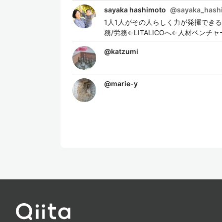
sayaka hashimoto
@
sayaka_hash
1人1人がその人らしく力が発揮でき
務/労務←LITALICOへ←人材ベ
@
katzumi
@
marie-y