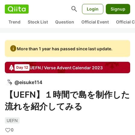
search
Login
Signup
Trend
Stock List
Question
Official Event
Official
info
More than 1 year has passed since last update.
UEFN / Verse
Advent Calendar
2023
Day 12
@
eisuke114
【UEFN】１時間で島を制作した
流れを紹介してみる
UEFN
0