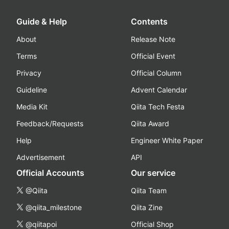
Guide & Help
Contents
About
Release Note
Terms
Official Event
Privacy
Official Column
Guideline
Advent Calendar
Media Kit
Qiita Tech Festa
Feedback/Requests
Qiita Award
Help
Engineer White Paper
Advertisement
API
Official Accounts
Our service
@Qiita
Qiita Team
@qiita_milestone
Qiita Zine
@qiitapoi
Official Shop