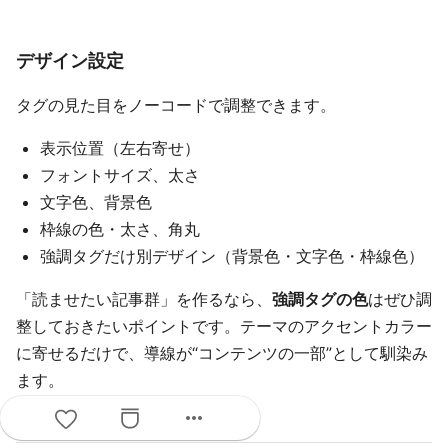
デザイン設定
タグの見た目をノーコードで調整できます。
表示位置（左右寄せ）
フォントサイズ、太さ
文字色、背景色
枠線の色・太さ、角丸
強調タグだけ別デザイン（背景色・文字色・枠線色）
「読ませたい記事群」を作るなら、
強調タグの色
はぜひ調
整しておきたいポイントです。テーマのアクセントカラー
に寄せるだけで、導線が“コンテンツの一部”として馴染み
ます。
more_horiz