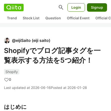
search
Login
Signup
Trend
Stock List
Question
Official Event
Official
@
eijiSaito
(
eiji saito
)
Shopifyでブログ記事タグを一
覧表示する方法を5つ紹介！
Shopify
0
Last updated at
2026-06-16
Posted at
2026-01-28
はじめに