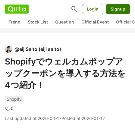
search
Login
Signup
Trend
Stock List
Question
Official Event
Official
@
eijiSaito
(
eiji saito
)
Shopifyでウェルカムポップア
ップクーポンを導入する方法を
4つ紹介！
Shopify
0
Last updated at
2026-04-17
Posted at
2026-01-17