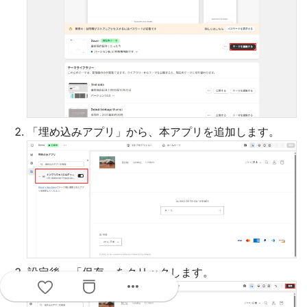
「埋め込みアプリ」から、本アプリを追加します。
設定後、「保存」をクリックします。
more_horiz