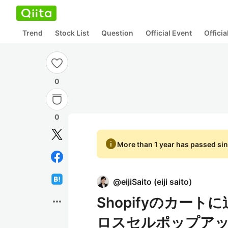
Trend
Stock List
Question
Official Event
Offici
0
0
info
More than 1 year has passed sin
@
eijiSaito
(
eiji saito
)
Shopifyのカー
more_horiz
ロスセルポップアッ