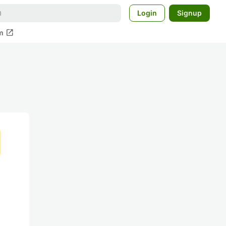
Login
Signup
open_in_new
m
ク