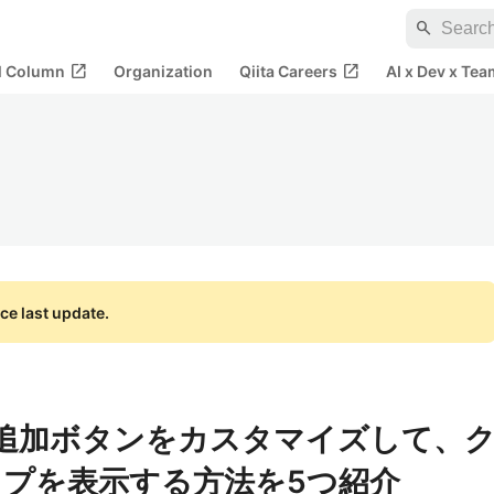
search
open_in_new
open_in_new
al Column
Organization
Qiita Careers
AI x Dev x Tea
ce last update.
トに追加ボタンをカスタマイズして、
プを表示する方法を5つ紹介