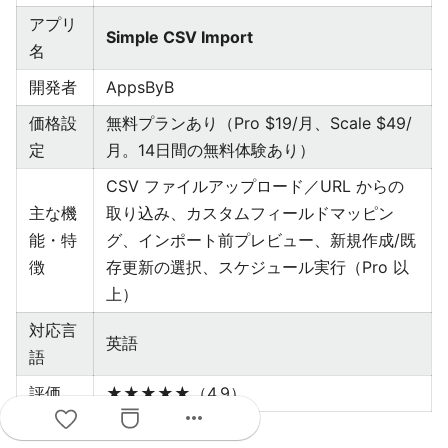
アプリ
Simple CSV Import
名
開発者
AppsByB
価格設
無料プランあり（Pro $19/月、Scale $49/
定
月。14日間の無料体験あり）
CSV ファイルアップロード／URL からの
主な機
取り込み、カスタムフィールドマッピン
能・特
グ、インポート前プレビュー、新規作成/既
徴
存更新の選択、スケジュール実行（Pro 以
上）
対応言
英語
語
評価
★★★★★（4.9）
more_horiz