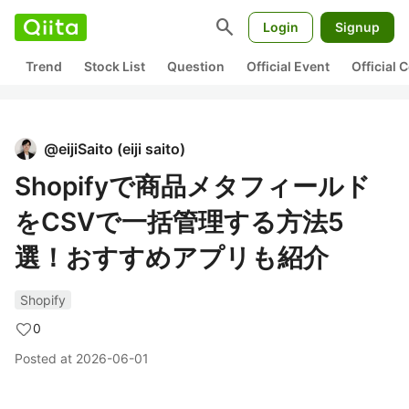
search
Login
Signup
Trend
Stock List
Question
Official Event
Official
@
eijiSaito
(
eiji saito
)
Shopifyで商品メタフィールド
をCSVで一括管理する方法5
選！おすすめアプリも紹介
Shopify
0
Posted at
2026-06-01