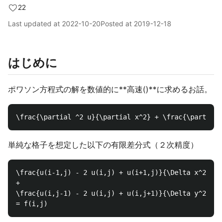
22
Last updated at
2022-10-20
Posted at
2019-12-18
はじめに
ポワソン方程式の解を数値的に**高速()**に求めるお話。
単純な格子を想定した以下の有限差分式（２次精度）
\frac{u(i-1,j) - 2 u(i,j) + u(i+1,j)}{\Delta x^2}

+

\frac{u(i,j-1) - 2 u(i,j) + u(i,j+1)}{\Delta y^2}
