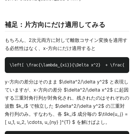
補足：片方向にだけ適用してみる
もちろん、2次元両方に対して離散コサイン変換を適用す
る必然性はなく、x-方向にだけ適用すると
y-方向の差分はそのまま $\delta^2/\delta y^2$ と表現し
ていますが、x-方向の差分 $\delta^2/\delta x^2$ に起因
する三重対角行列が対角化され、残されたのはそれぞれの
波数 $k_i$ で独立した $\delta^2/\delta y^2$ の三重対
角行列のみ。すなわち、各 $k_i$ 成分毎の $\tilde{u_j} =
[ u_1, u_2, \cdots, u_{ny} ]^{T} $ を解けばよし。