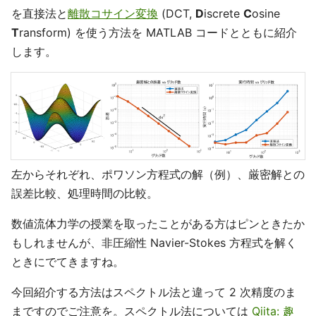
を直接法と
離散コサイン変換
(DCT,
D
iscrete
C
osine
T
ransform) を使う方法を MATLAB コードとともに紹介
します。
左からそれぞれ、ポワソン方程式の解（例）、厳密解との
誤差比較、処理時間の比較。
数値流体力学の授業を取ったことがある方はピンときたか
もしれませんが、非圧縮性 Navier-Stokes 方程式を解く
ときにでてきますね。
今回紹介する方法はスペクトル法と違って 2 次精度のま
まですのでご注意を。スペクトル法については
Qiita: 趣