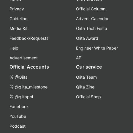
Privacy
Official Column
Guideline
Advent Calendar
Media Kit
Qiita Tech Festa
Feedback/Requests
Qiita Award
Help
Engineer White Paper
Advertisement
API
Official Accounts
Our service
@Qiita
Qiita Team
@qiita_milestone
Qiita Zine
@qiitapoi
Official Shop
Facebook
YouTube
Podcast