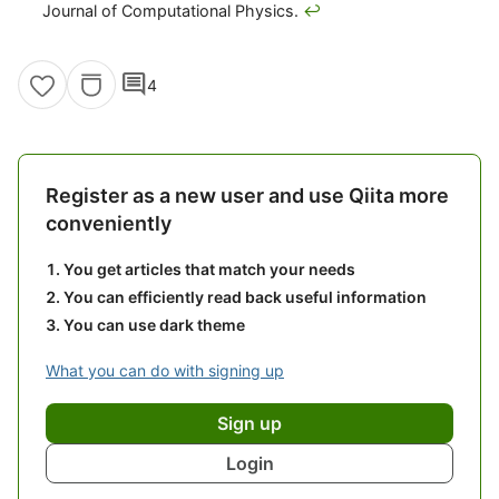
Journal of Computational Physics.
↩
comment
4
Register as a new user and use Qiita more
conveniently
You get articles that match your needs
You can efficiently read back useful information
You can use dark theme
What you can do with signing up
Sign up
Login