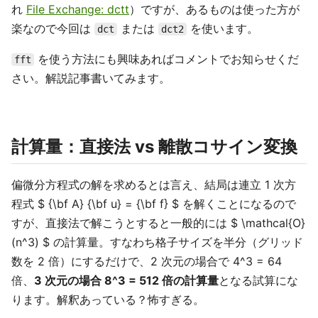
れ
File Exchange: dctt
）ですが、あるものは使った方が
楽なので今回は
または
を使います。
dct
dct2
を使う方法にも興味あればコメントでお知らせくだ
fft
さい。解説記事書いてみます。
計算量：直接法 vs 離散コサイン変換
偏微分方程式の解を求めるとは言え、結局は連立 1 次方
程式 $ {\bf A} {\bf u} = {\bf f} $ を解くことになるので
すが、直接法で解こうとすると一般的には $ \mathcal{O}
(n^3) $ の計算量。すなわち格子サイズを半分（グリッド
数を 2 倍）にするだけで、2 次元の場合で 4^3 = 64
倍、
3 次元の場合 8^3 = 512 倍の計算量
となる試算にな
ります。解釈あっている？怖すぎる。