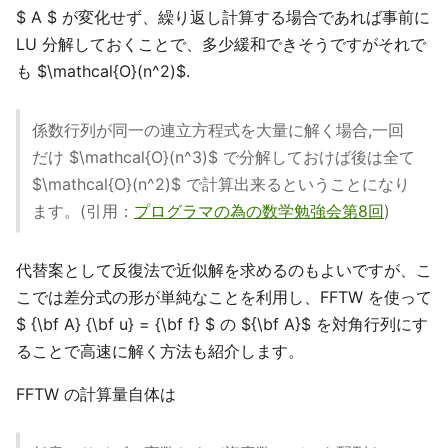
$ A $ が変化せず、繰り返し計算する場合であれば事前に
LU 分解しておくことで、多少緩和できそうですがそれで
も $\mathcal{O}(n^2)$.
係数行列が同一の連立方程式を大量に解く場合,一回
だけ $\mathcal{O}(n^3)$ で分解しておけば後は全て
$\mathcal{O}(n^2)$ で計算出来るということになり
ます。(引用：
プログラマの為の数学勉強会第8回
)
代替案として反復法で近似解を求めるのもよいですが、こ
こでは差分式の形が単純なことを利用し、FFTW を使って
$ {\bf A} {\bf u} = {\bf f} $ の ${\bf A}$ を対角行列にす
ることで高速に解く方法も紹介します。
FFTW の計算量自体は