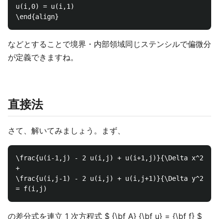
u(i,0) = u(i,1)

などとすることで境界・内部領域同じステンシルで偏微分
が定義できますね。
直接法
さて、解いてみましょう。まず、
\frac{u(i-1,j) - 2 u(i,j) + u(i+1,j)}{\Delta x^2}

+

\frac{u(i,j-1) - 2 u(i,j) + u(i,j+1)}{\Delta y^2}

の差分式を連立 1 次方程式 $ {\bf A} {\bf u} = {\bf f} $