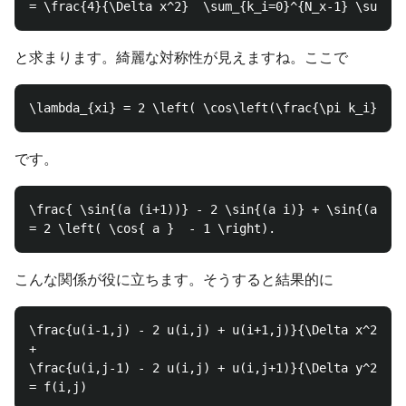
と求まります。綺麗な対称性が見えますね。ここで
です。
\frac{ \sin{(a (i+1))} - 2 \sin{(a i)} + \sin{(a (i-
こんな関係が役に立ちます。そうすると結果的に
\frac{u(i-1,j) - 2 u(i,j) + u(i+1,j)}{\Delta x^2}

+

\frac{u(i,j-1) - 2 u(i,j) + u(i,j+1)}{\Delta y^2}
