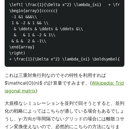
\left[ \frac{1}{\Delta x^2} \lambda_{xi}   + \frac{\
\begin{array}{cccccc}

 -1 &1 &&&\\

 1 & -2 & 1 && \\

  & \ddots & \ddots & \ddots &\\

  &   & 1 & -2 & 1\\

 & & &  2 & -1\\

\end{array}

\right) 

これは三重対角行列なのでその特性を利用すれば
$\mathcal{O}(n)$ の計算量ですみます。(
Wikipedia: Trid
iagonal matrix
)
大規模なシミュレーションを並列で回そうとすると、並列
化の戦略によってはこちらが適している場合もあるでしょ
うし、y-方向が等間隔でないグリッドの場合には離散コサ
イン変換使えないので、必然的にこちらの方法になりま