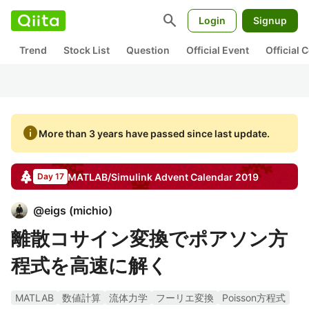
search
Login
Signup
Trend
Stock List
Question
Official Event
Official
info
More than 3 years have passed since last update.
MATLAB/Simulink
Advent Calendar
2019
Day 17
@
eigs
(
michio
)
離散コサイン変換でポアソン方
程式を高速に解く
MATLAB
数値計算
流体力学
フーリエ変換
Poisson方程式