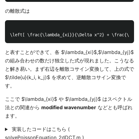
の離散式は
と表すことができて、各 $\lambda_{xi}$,$\lambda_{yj}$
の組み合わせの数だけ独立した式が現れました。こうなる
と解き易い。まず右辺を離散コサイン変換して、上の式で
$\tilde{u}(k_i, k_j)$ を求めて、逆離散コサイン変換で
す。
ここで $\lambda_{xi}$ や $\lambda_{yj}$ はスペクトル
法との関連から
modified wavenumber
などとも呼ばれ
ます。
実装したコードはこちら (
solvePoissonEquation_2dDCT.m )