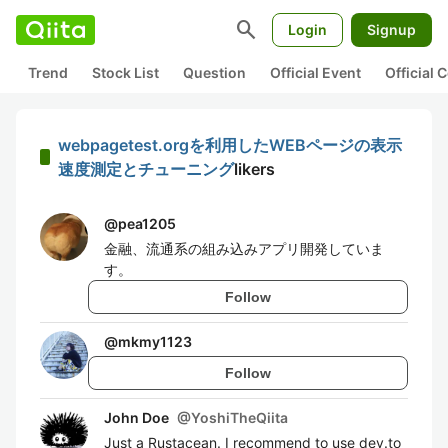
search
Login
Signup
Trend
Stock List
Question
Official Event
Official
webpagetest.orgを利用したWEBページの表示
速度測定とチューニング
likers
@
pea1205
金融、流通系の組み込みアプリ開発していま
す。
Follow
@
mkmy1123
Follow
John Doe
@
YoshiTheQiita
Just a Rustacean. I recommend to use dev.to