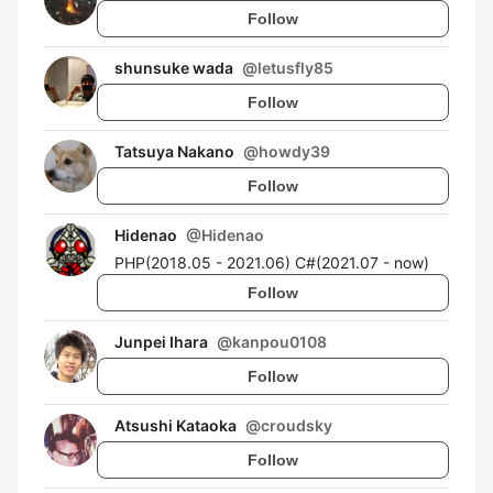
Follow
shunsuke wada
@
letusfly85
Follow
Tatsuya Nakano
@
howdy39
Follow
Hidenao
@
Hidenao
PHP(2018.05 - 2021.06) C#(2021.07 - now)
Follow
Junpei Ihara
@
kanpou0108
Follow
Atsushi Kataoka
@
croudsky
Follow