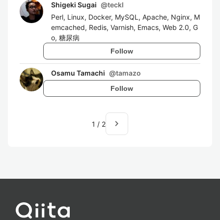
Shigeki Sugai
@
teckl
Perl, Linux, Docker, MySQL, Apache, Nginx, M
emcached, Redis, Varnish, Emacs, Web 2.0, G
o, 糖尿病
Follow
Osamu Tamachi
@
tamazo
Follow
navigate_next
1
/
2