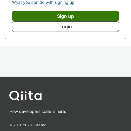
What you can do with signing up
Sign up
Login
How developers code is here.
© 2011-
2026
Qiita Inc.