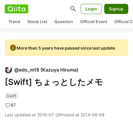
search
Login
Signup
Trend
Stock List
Question
Official Event
Official
info
More than 5 years have passed since last update.
@
edo_m18
(
Kazuya Hiruma
)
[Swift] ちょっとしたメモ
Swift
87
Last updated at
2016-07-29
Posted at
2014-06-09