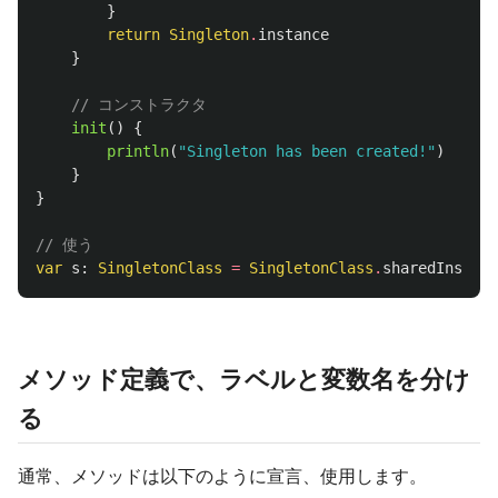
}
return
Singleton
.
instance
}
// コンストラクタ
init
()
{
println
(
"Singleton has been created!"
)
}
}
// 使う
var
s
:
SingletonClass
=
SingletonClass
.
sharedInstanc
メソッド定義で、ラベルと変数名を分け
る
通常、メソッドは以下のように宣言、使用します。