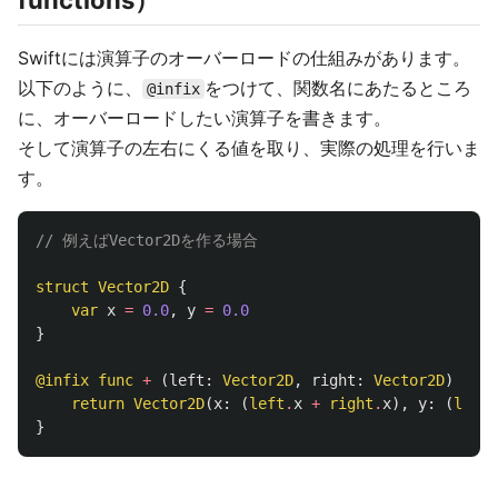
functions）
Swiftには演算子のオーバーロードの仕組みがあります。
以下のように、
をつけて、関数名にあたるところ
@infix
に、オーバーロードしたい演算子を書きます。
そして演算子の左右にくる値を取り、実際の処理を行いま
す。
// 例えばVector2Dを作る場合
struct
Vector2D
{
var
x
=
0.0
,
y
=
0.0
}
@infix
func
+
(
left
:
Vector2D
,
right
:
Vector2D
)
->
V
return
Vector2D
(
x
:
(
left
.
x
+
right
.
x
),
y
:
(
left
.
}