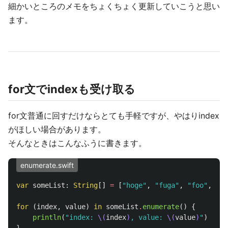
細かいところのメモをちょくちょく更新していこうと思い
ます。
for文でindexも受け取る
for文普通に回すだけならとても手軽ですが、やはりindex
がほしい場合があります。
そんなときはこんなふうに書きます。
enumerate.swift
var
someList
:
String
[]
=
[
"hoge"
,
"fuga"
,
"foo"
,
"ba
for
(
index
,
value
)
in
someList
.
enumerate
()
{
println
(
"index: 
\(
index
)
, value: 
\(
value
)
"
)