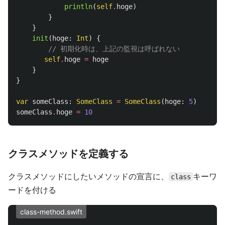
println
(
self
.
hoge
)
}
}
init
(
hoge
:
Int
)
{
// 初期化時は、上記の監視は呼ばれない
self
.
hoge
=
hoge
}
}
var
someClass
:
SomeClass
=
SomeClass
(
hoge
:
5
)
someClass
.
hoge
=
10
クラスメソッドを定義する
クラスメソッドにしたいメソッドの宣言に、
キーワ
class
ードを付ける
class-method.swift