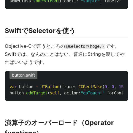
someClass
.
someMethod2
(
label1
:
"sample"
,
label2
:
5
)
SwiftでSelectorを使う
Objective-Cで言うところの
です。
@selector(hoge:)
Swiftでは、なんのことはない、普通にStringを渡してや
ればいいようです。
button.swift
var
button
=
UIButton
(
frame
:
CGRectMake
(
0
,
0
,
150
,
3
button
.
addTarget
(
self
,
action
:
"doTouch:"
forControlE
演算子のオーバーロード（Operator