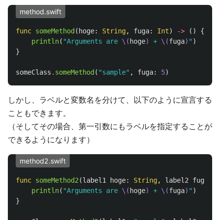
method.swift
func
someMethod
(
hoge
:
String
,
fuga
:
Int
)
->
()
{
println
(
"Arguments are 
\(
hoge
)
 + 
\(
fuga
)
"
)
}
someClass
.
someMethod
(
"sample"
,
fuga
:
5
)
しかし、ラベルと変数名を分けて、以下のように宣言する
こともできます。
（そしてその場合、第一引数にもラベルを指定することが
できるようになります）
method2.swift
func
someMethod2
(
label1
hoge
:
String
,
label2
fuga
:
I
println
(
"Arguments are 
\(
hoge
)
 + 
\(
fuga
)
"
)
}