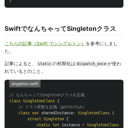
}
SwiftでなんちゃってSingletonクラス
こちらの記事（Swift でシングルトン）
を参考にしまし
た。
記事によると、
の初期化は
が使わ
static
dispatch_once
れているとのこと。
singleton.swift
// なんちゃってSingletonクラスを定義
class
SingletonClass
{
// クラス変数を定義（getterのみ）
class
var
sharedInstance
:
SingletonClass
{
struct
Singleton
{
static
let
instance
=
SingletonClass
()