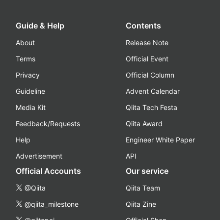
Guide & Help
Contents
About
Release Note
Terms
Official Event
Privacy
Official Column
Guideline
Advent Calendar
Media Kit
Qiita Tech Festa
Feedback/Requests
Qiita Award
Help
Engineer White Paper
Advertisement
API
Official Accounts
Our service
@Qiita
Qiita Team
@qiita_milestone
Qiita Zine