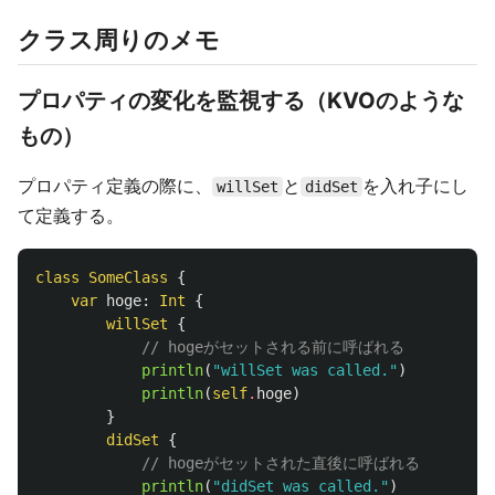
クラス周りのメモ
プロパティの変化を監視する（KVOのような
もの）
プロパティ定義の際に、
と
を入れ子にし
willSet
didSet
て定義する。
class
SomeClass
{
var
hoge
:
Int
{
willSet
{
// hogeがセットされる前に呼ばれる
println
(
"willSet was called."
)
println
(
self
.
hoge
)
}
didSet
{
// hogeがセットされた直後に呼ばれる
println
(
"didSet was called."
)