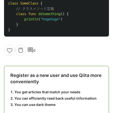
class
SomeClass
{
// クラスメソッド定義
class
func
doSomething
()
{
println
(
"hogehoge"
)
}
}
comment
0
Register as a new user and use Qiita more
conveniently
You get articles that match your needs
You can efficiently read back useful information
You can use dark theme