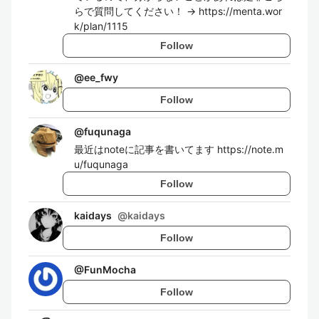
らで質問してください！ → https://menta.wor
k/plan/1115
Follow
@
ee_fwy
Follow
@
fuqunaga
最近はnoteに記事を書いてます https://note.m
u/fuqunaga
Follow
kaidays
@
kaidays
Follow
@
FunMocha
Follow