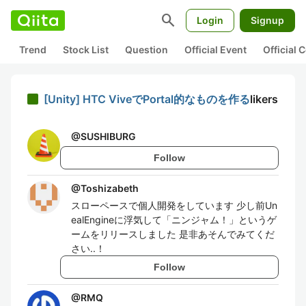
search
Login
Signup
Trend
Stock List
Question
Official Event
Official
[Unity] HTC ViveでPortal的なものを作る
likers
@
SUSHIBURG
Follow
@
Toshizabeth
スローペースで個人開発をしています 少し前Un
ealEngineに浮気して「ニンジャム！」というゲ
ームをリリースしました 是非あそんでみてくだ
さい..！
Follow
@
RMQ