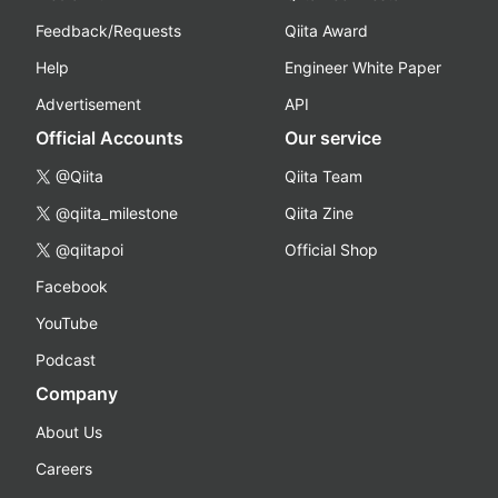
Feedback/Requests
Qiita Award
Help
Engineer White Paper
Advertisement
API
Official Accounts
Our service
@Qiita
Qiita Team
@qiita_milestone
Qiita Zine
@qiitapoi
Official Shop
Facebook
YouTube
Podcast
Company
About Us
Careers