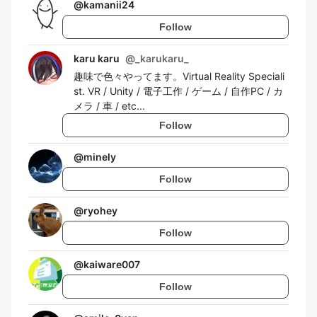
@
kamanii24
Follow
karu karu
@
_karukaru_
趣味で色々やってます。Virtual Reality Speciali
st. VR / Unity / 電子工作 / ゲーム / 自作PC / カ
メラ / 車 / etc...
Follow
@
minely
Follow
@
ryohey
Follow
@
kaiware007
Follow