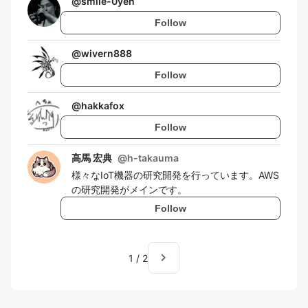
@
smile-0yen
Follow
@
wivern888
Follow
@
hakkafox
Follow
高馬 宏典
@
h-takauma
様々なIoT機器の研究開発を行っています。AWS
の研究開発がメインです。
Follow
navigate_next
1
/
2