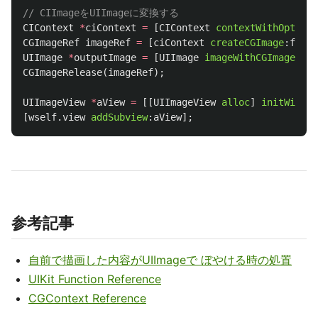
// CIImageをUIImageに変換する
CIContext
*
ciContext
=
[
CIContext
contextWithOptions
CGImageRef
imageRef
=
[
ciContext
createCGImage
:
filte
UIImage
*
outputImage
=
[
UIImage
imageWithCGImage
:
ima
CGImageRelease
(
imageRef
);
UIImageView
*
aView
=
[[
UIImageView
alloc
]
initWithIm
[
wself
.
view
addSubview
:
aView
];
参考記事
自前で描画した内容がUIImageで ぼやける時の処置
UIKit Function Reference
CGContext Reference