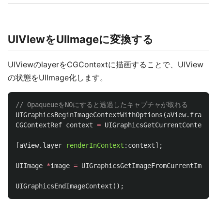
UIVIewをUIImageに変換する
UIViewのlayerをCGContextに描画することで、UIView
の状態をUIImage化します。
// OpaqueueをNOにすると透過したキャプチャが取れる
UIGraphicsBeginImageContextWithOptions
(
aView
.
frame
.
s
CGContextRef
context
=
UIGraphicsGetCurrentContext
()
[
aView
.
layer
renderInContext
:
context
];
UIImage
*
image
=
UIGraphicsGetImageFromCurrentImageC
UIGraphicsEndImageContext
();