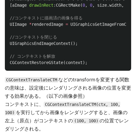
[
aImage
drawInRect
:
CGRectMake
(
0
,
0
,
size
.
width
,
size
//コンテキストに描画済の画像を得る
UIImage
*
renderedImage
=
UIGraphicsGetImageFromCurre
//コンテキストを閉じる
UIGraphicsEndImageContext
();
// コンテキストを解放
CGContextRestoreGState
(
context
);
などのtransformを変更する関数
CGContextTranslateCTM
の意味は、設定後にレンダリングされる画像の位置を変更
する効果がある。（以下の画像参照）
コンテキストに、
CGContextTranslateCTM(ctx, 100,
を実行してから画像をレンダリングすると、画像の
100)
左上（原点）がコンテキストの
の位置でレン
(100, 100)
ダリングされる。