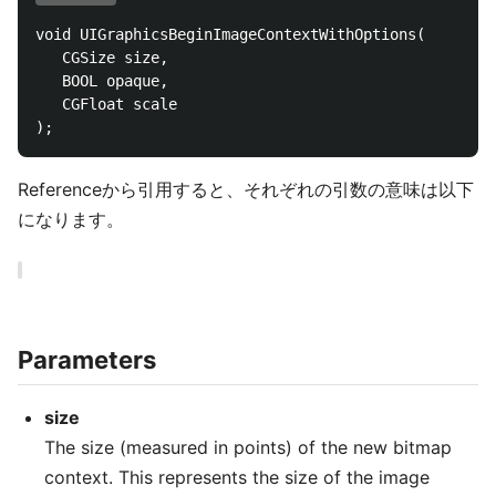
void UIGraphicsBeginImageContextWithOptions(

   CGSize size,

   BOOL opaque,

   CGFloat scale

Referenceから引用すると、それぞれの引数の意味は以下
になります。
Parameters
size
The size (measured in points) of the new bitmap
context. This represents the size of the image