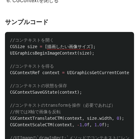
CGContextを閉じる
サンプルコード
//コンテキストを開く
CGSize
size
=
[
描画したい画像サイズ
];
UIGraphicsBeginImageContext
(
size
);
//コンテキストを得る
CGContextRef
context
=
UIGraphicsGetCurrentContext
()
//コンテキストの状態を保存
CGContextSaveGState
(
context
);
//コンテキストのtransformを操作（必要であれば）
//例ではX軸で画像を反転
CGContextTranslateCTM
(
context
,
size
.
width
,
0
);
CGContextScaleCTM
(
context
,
-
1
.
0
f
,
1
.
0
f
);
//UIImageの`drawInRect:`メソッドでコンテキストにレンダ