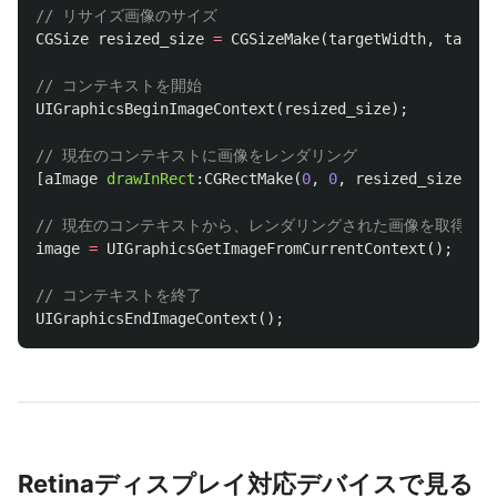
// リサイズ画像のサイズ
CGSize
resized_size
=
CGSizeMake
(
targetWidth
,
target
// コンテキストを開始
UIGraphicsBeginImageContext
(
resized_size
);
// 現在のコンテキストに画像をレンダリング
[
aImage
drawInRect
:
CGRectMake
(
0
,
0
,
resized_size
.
wid
// 現在のコンテキストから、レンダリングされた画像を取得
image
=
UIGraphicsGetImageFromCurrentContext
();
// コンテキストを終了
UIGraphicsEndImageContext
();
Retinaディスプレイ対応デバイスで見る