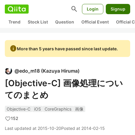
search
Login
Signup
Trend
Stock List
Question
Official Event
Official
info
More than 5 years have passed since last update.
@
edo_m18
(
Kazuya Hiruma
)
[Objective-C] 画像処理につい
てのまとめ
Objective-C
iOS
CoreGraphics
画像
152
Last updated at
2015-10-20
Posted at
2014-02-15