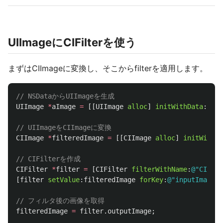
UIImageにCIFilterを使う
まずはCIImageに変換し、そこからfilterを適用します。
// NSDataからUIImageを生成
UIImage
*
aImage
=
[[
UIImage
alloc
]
initWithData
:
imag
// UIImageをCIImageに変換
CIImage
*
filteredImage
=
[[
CIImage
alloc
]
initWithCG
// CIFilterを作成
CIFilter
*
filter
=
[
CIFilter
filterWithName
:
@"CIGaus
[
filter
setValue
:
filteredImage
forKey
:
@"inputImage"
]
// フィルタ後の画像を取得
filteredImage
=
filter
.
outputImage
;