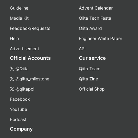
Guideline
Advent Calendar
Media Kit
Qiita Tech Festa
Feedback/Requests
Qiita Award
Help
Engineer White Paper
Advertisement
API
Official Accounts
Our service
@Qiita
Qiita Team
@qiita_milestone
Qiita Zine
@qiitapoi
Official Shop
Facebook
YouTube
Podcast
Company