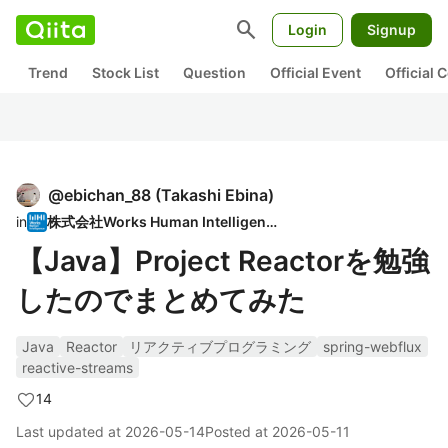
search
Login
Signup
Trend
Stock List
Question
Official Event
Official
@
ebichan_88
(
Takashi Ebina
)
in
株式会社Works Human Intelligence
【Java】Project Reactorを勉強
したのでまとめてみた
Java
Reactor
リアクティブプログラミング
spring-webflux
reactive-streams
14
Last updated at
2026-05-14
Posted at
2026-05-11