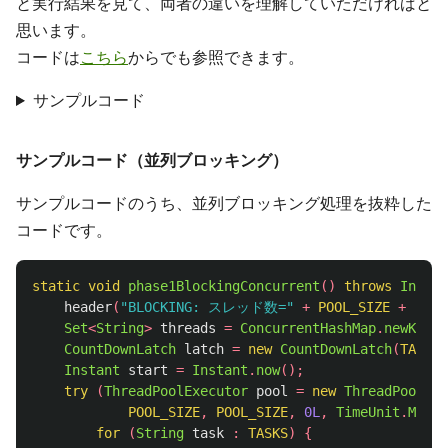
と実行結果を見て、両者の違いを理解していただければと
思います。
コードは
こちら
からでも参照できます。
サンプルコード
サンプルコード（並列ブロッキング）
サンプルコードのうち、並列ブロッキング処理を抜粋した
コードです。
static
void
phase1BlockingConcurrent
()
throws
Interr
header
(
"BLOCKING: スレッド数="
+
POOL_SIZE
+
"、
Set
<
String
>
threads
=
ConcurrentHashMap
.
newKeySe
CountDownLatch
latch
=
new
CountDownLatch
(
TASKS
.
Instant
start
=
Instant
.
now
();
try
(
ThreadPoolExecutor
pool
=
new
ThreadPoolExe
POOL_SIZE
,
POOL_SIZE
,
0L
,
TimeUnit
.
MILLI
for
(
String
task
:
TASKS
)
{