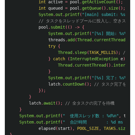
int
active
=
pool
.
getActiveCount
();
//
int
queued
=
pool
.
getQueue
().
size
();
/
System
.
out
.
printf
(
"[main] submit: 
// タスクをスレッドプールに投入し、空きスレ
pool
.
submit
(()
->
{
System
.
out
.
printf
(
"[%s] 開始: %s%n"
,
threads
.
add
(
Thread
.
currentThread
().
g
try
{
Thread
.
sleep
(
TASK_MILLIS
);
// 
}
catch
(
InterruptedException
e
)
{
Thread
.
currentThread
().
interrupt
}
System
.
out
.
printf
(
"[%s] 完了: %s%n"
,
latch
.
countDown
();
// タスク完了をカ
});
}
latch
.
await
();
// 全タスクの完了を待機
}
System
.
out
.
printf
(
"  使用スレッド数 : %d%n"
,
thre
System
.
out
.
printf
(
"  合計時間        : %d ms 
elapsed
(
start
),
POOL_SIZE
,
TASKS
.
size
())
}