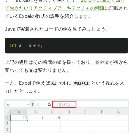
データの流れを宣言する例として、
2015年に備えて知っ
ておきたいリアクティブアーキテクチャの潮流
に記載され
ているExcelの数式の説明を紹介します。
Javaで実装されたコードの例を見てみましょう。
int
a
=
b
+
c
;
上記の処理はその瞬間の値を扱っており、
や
が後から
b
c
変わっても
は変わりません。
a
一方、Excelで例えば
セルに
という数式を入
A1
=B1+C1
力したとします。