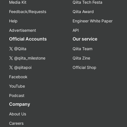
Media Kit
Qiita Tech Festa
Feedback/Requests
Qiita Award
Help
Engineer White Paper
Advertisement
API
Official Accounts
Our service
@Qiita
Qiita Team
@qiita_milestone
Qiita Zine
@qiitapoi
Official Shop
Facebook
YouTube
Podcast
Company
About Us
Careers