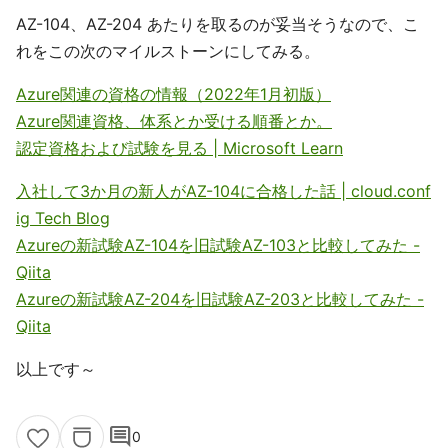
AZ-104、AZ-204 あたりを取るのが妥当そうなので、こ
れをこの次のマイルストーンにしてみる。
Azure関連の資格の情報（2022年1月初版）
Azure関連資格、体系とか受ける順番とか。
認定資格および試験を見る | Microsoft Learn
入社して3か月の新人がAZ-104に合格した話 | cloud.conf
ig Tech Blog
Azureの新試験AZ-104を旧試験AZ-103と比較してみた -
Qiita
Azureの新試験AZ-204を旧試験AZ-203と比較してみた -
Qiita
以上です～
comment
0