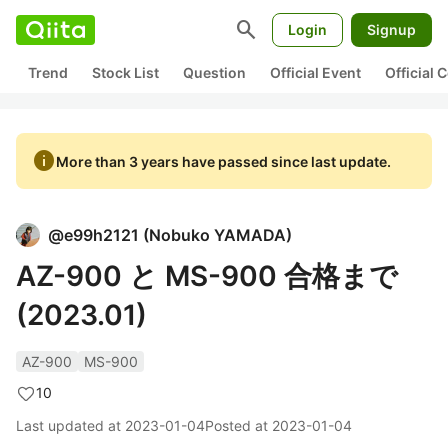
search
Login
Signup
Trend
Stock List
Question
Official Event
Official
info
More than 3 years have passed since last update.
@
e99h2121
(
Nobuko YAMADA
)
AZ-900 と MS-900 合格まで
(2023.01)
AZ-900
MS-900
10
Last updated at
2023-01-04
Posted at
2023-01-04