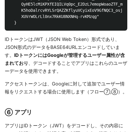
     QyHE5lcMiKPXfEIQILVq0pc_E2DzL7emopWoaoZTF_m0_N0
     K5hoDalrcvRYLSrQAZZKflyuVCyixEoV9GfNQC3_osjzw2P
     XUVrWOLrLl0nx7RkKU8NXNHq-rvKMzqg"

IDトークンはJWT（JSON Web Token）形式であり、
JSON形式のデータをBASE64URLエンコードしていま
す。
IDトークンにはGoogleが管理するユーザー属性が含
まれており
、デコードすることでアプリはこれらのユーザ
ーデータを使用できます。
アクセストークンは、Googleに対して追加でユーザー情
報をリクエストする場合に使用します（フロー⑦,⑧）。
⑥ アプリ
アプリはIDトークン（JWT）をデコードし、その内容に