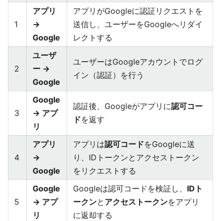
アプリ
アプリがGoogleに認証リクエストを
1
→
送信し、ユーザーをGoogleへリダイ
Google
レクトする
ユーザ
ユーザーはGoogleアカウントでログ
2
ー →
イン（認証）を行う
Google
Google
認証後、Googleがアプリに
認可コー
3
→ アプ
ド
を返す
リ
アプリ
アプリは
認可コード
をGoogleに送
4
→
り、IDトークンとアクセストークン
Google
をリクエストする
Google
Googleは認可コードを検証し、
IDト
5
→ アプ
ークン
と
アクセストークン
をアプリ
リ
に返却する