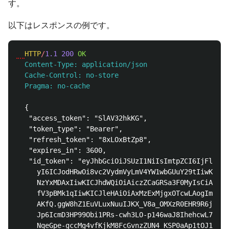
す。
以下はレスポンスの例です。
HTTP
/
1.1
200
OK
  Content-Type: application/json
  Cache-Control: no-store
  Pragma: no-cache
  {

   "access_token": "SlAV32hkKG",

   "token_type": "Bearer",

   "refresh_token": "8xLOxBtZp8",

   "expires_in": 3600,

   "id_token": "eyJhbGciOiJSUzI1NiIsImtpZCI6IjFlOWdk
     yI6ICJodHRwOi8vc2VydmVyLmV4YW1wbGUuY29tIiwKICJz
     NzYxMDAxIiwKICJhdWQiOiAiczZCaGRSa3F0MyIsCiAibm9
     fV3pBMk1qIiwKICJleHAiOiAxMzExMjgxOTcwLAogImlhdC
     AKfQ.ggW8hZ1EuVLuxNuuIJKX_V8a_OMXzR0EHR9R6jgdqr
     Jp6IcmD3HP99Obi1PRs-cwh3LO-p146waJ8IhehcwL7F09J
     NqeGpe-gccMg4vfKjkM8FcGvnzZUN4_KSP0aAp1tOJ1zZwg