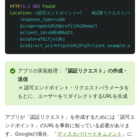
HTTP
/
1.1
302
Found
Location
:
<認可エンドポイント>?    #以降リクエストパラメ
    response_type=code
    &scope=openid%20profile%20email
    &client_id=s6BhdRkqt3
    &state=af0ifjsldkj
    &redirect_uri=https%3A%2F%2Fclient.example.org%2
アプリの実装処理：
「認証リクエスト」の作成・
送信
→ 認可エンドポイント・リクエストパラメータを
もとに、ユーザーをリダイレクトするURLを生成
アプリが「認証リクエスト」を作成するためには「認可エ
ンドポイント」のURLを事前に知っている必要がありま
す。Googleの場合、「
ディスカバリードキュメント
」に