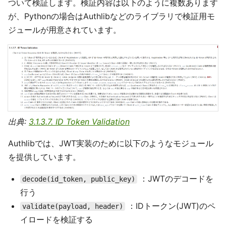
ついて検証します。検証内容は以下のように複数あります
が、Pythonの場合はAuthlibなどのライブラリで検証用モ
ジュールが用意されています。
出典:
3.1.3.7. ID Token Validation
Authlibでは、JWT実装のために以下のようなモジュール
を提供しています。
：JWTのデコードを
decode(id_token, public_key)
行う
：IDトークン(JWT)のペ
validate(payload, header)
イロードを検証する