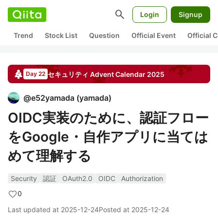
search
Login
Signup
Trend
Stock List
Question
Official Event
Official
セキュリティ
Advent Calendar
2025
Day 22
@
e52yamada
(
yamada
)
OIDC実装のために、認証フロー
をGoogle・自作アプリに当ては
めて理解する
Security
認証
OAuth2.0
OIDC
Authorization
0
Last updated at
2025-12-24
Posted at
2025-12-24