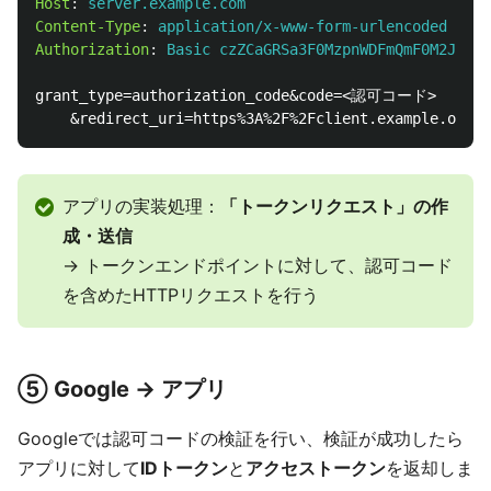
Host
:
server.example.com
Content-Type
:
application/x-www-form-urlencoded
Authorization
:
Basic czZCaGRSa3F0MzpnWDFmQmF0M2JW
grant_type=authorization_code&code=<認可コード>

アプリの実装処理：
「トークンリクエスト」の作
成・送信
→ トークンエンドポイントに対して、認可コード
を含めたHTTPリクエストを行う
⑤ Google → アプリ
Googleでは認可コードの検証を行い、検証が成功したら
アプリに対して
IDトークン
と
アクセストークン
を返却しま