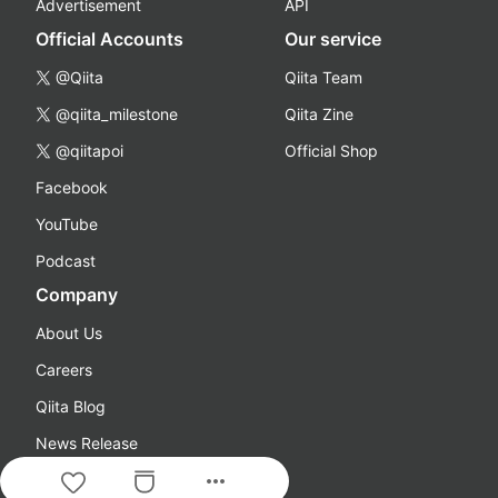
Advertisement
API
Official Accounts
Our service
@Qiita
Qiita Team
@qiita_milestone
Qiita Zine
@qiitapoi
Official Shop
Facebook
YouTube
Podcast
Company
About Us
Careers
Qiita Blog
News Release
more_horiz