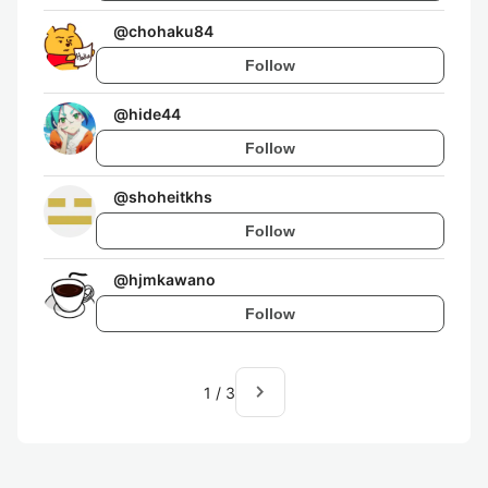
@
chohaku84
Follow
@
hide44
Follow
@
shoheitkhs
Follow
@
hjmkawano
Follow
navigate_next
1
/
3