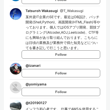
Tatsuroh Wakasugi
@
T_Wakasugi
某外資IT企業のSEです。最近はDB設計、バッチ
開発(Shell,Python)、画面開発(HTML,Flash)等や
っております。個人ではiOSアプリ開発、競技プ
ログラミング(Atcoder,AOJ,Leetcode)、CTF等
にも興味があり取り組んでおります。こちらに
は日頃の業務及び業務外で得た知見などについ
てを書き記して行こうと思います。
Follow
@
izanari
Follow
@
yomiyama
Follow
@
t20190127
インフラ初心者です。 仕事でAWSを使用するこ