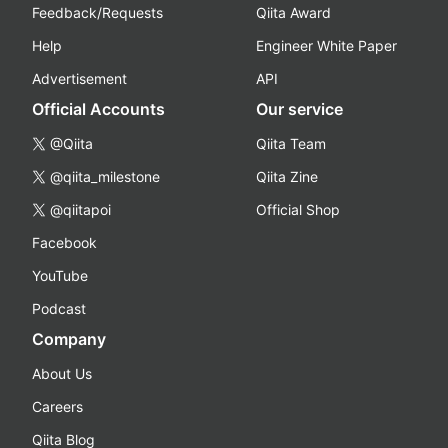
Feedback/Requests
Qiita Award
Help
Engineer White Paper
Advertisement
API
Official Accounts
Our service
@Qiita
Qiita Team
@qiita_milestone
Qiita Zine
@qiitapoi
Official Shop
Facebook
YouTube
Podcast
Company
About Us
Careers
Qiita Blog