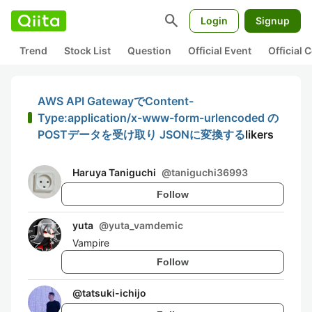
search
Login
Signup
Trend
Stock List
Question
Official Event
Official
AWS API GatewayでContent-
Type:application/x-www-form-urlencoded の
POSTデータを受け取り JSONに変換する
likers
Haruya Taniguchi
@
taniguchi36993
Follow
yuta
@
yuta_vamdemic
Vampire
Follow
@
tatsuki-ichijo