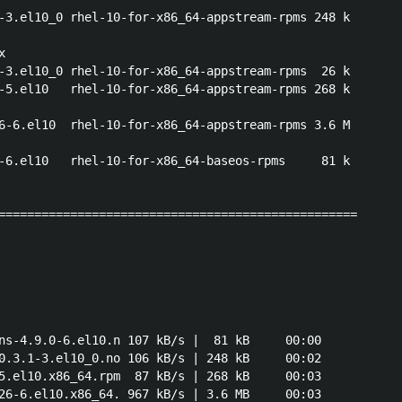
-3.el10_0 rhel-10-for-x86_64-appstream-rpms 248 k



-3.el10_0 rhel-10-for-x86_64-appstream-rpms  26 k

-5.el10   rhel-10-for-x86_64-appstream-rpms 268 k

6-6.el10  rhel-10-for-x86_64-appstream-rpms 3.6 M

-6.el10   rhel-10-for-x86_64-baseos-rpms     81 k

==================================================

ns-4.9.0-6.el10.n 107 kB/s |  81 kB     00:00

0.3.1-3.el10_0.no 106 kB/s | 248 kB     00:02

5.el10.x86_64.rpm  87 kB/s | 268 kB     00:03

26-6.el10.x86_64. 967 kB/s | 3.6 MB     00:03
