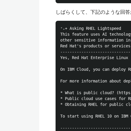
しばらくして、下記のような回答
⁺₊+ Asking RHEL Lightspeed

This feature uses AI technolog
other sensitive information in
Red Hat's products or services.
------------------------------
Yes, Red Hat Enterprise Linux 
On IBM Cloud, you can deploy R
For more information about dep
* What is public cloud? (https
* Public cloud use cases for R
* Obtaining RHEL for public cl
To start using RHEL 10 on IBM 
------------------------------