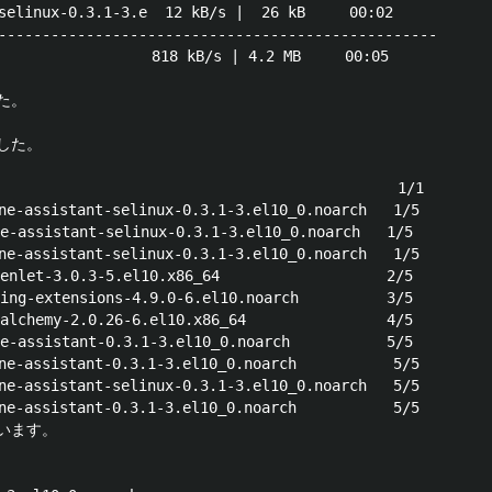
selinux-0.3.1-3.e  12 kB/s |  26 kB     00:02

--------------------------------------------------

                818 kB/s | 4.2 MB     00:05

。

た。

                                            1/1

-assistant-selinux-0.3.1-3.el10_0.noarch   1/5

ssistant-selinux-0.3.1-3.el10_0.noarch   1/5

-assistant-selinux-0.3.1-3.el10_0.noarch   1/5

et-3.0.3-5.el10.x86_64                   2/5

-extensions-4.9.0-6.el10.noarch          3/5

hemy-2.0.26-6.el10.x86_64                4/5

ssistant-0.3.1-3.el10_0.noarch           5/5

-assistant-0.3.1-3.el10_0.noarch           5/5

-assistant-selinux-0.3.1-3.el10_0.noarch   5/5

-assistant-0.3.1-3.el10_0.noarch           5/5

ます。
