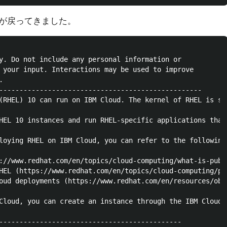
が戻ってきました。
y. Do not include any personal information or

 your input. Interactions may be used to improve



--------------------------------------------------

(RHEL) 10 can run on IBM Cloud. The kernel of RHEL is se
HEL 10 instances and run RHEL-specific applications that
loying RHEL on IBM Cloud, you can refer to the following 
://www.redhat.com/en/topics/cloud-computing/what-is-publi
HEL (https://www.redhat.com/en/topics/cloud-computing/pu
oud deployments (https://www.redhat.com/en/resources/obt
Cloud, you can create an instance through the IBM Cloud 
---------------------------------------------
