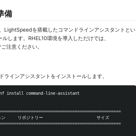
の準備
LightSpeedを搭載したコマンドラインアシスタントとい
ールします。RHEL10環境を導入しただけでは、
のでご注意ください。
ドラインアシスタントをインストールします。
nf install command-line-assistant

==================================================

ン     リポジトリー                      サイズ

==================================================
