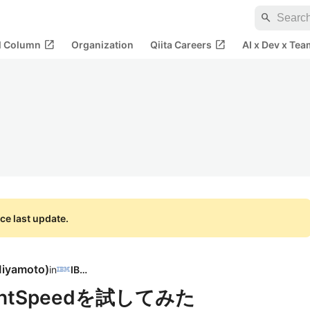
search
open_in_new
open_in_new
al Column
Organization
Qiita Careers
AI x Dev x Tea
ce last update.
Miyamoto
)
in
IBM
ightSpeedを試してみた