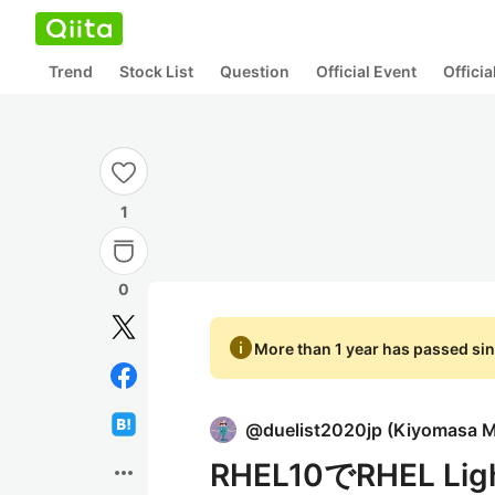
Trend
Stock List
Question
Official Event
Offici
1
0
info
More than 1 year has passed sin
@
duelist2020jp
(
Kiyomasa 
RHEL10でRHEL L
more_horiz